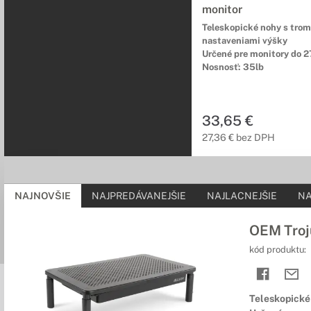
monitor
Teleskopické nohy s trom
nastaveniami výšky
Určené pre monitory do 2
Nosnosť: 35lb
33,65 €
27,36 € bez DPH
NAJNOVŠIE
NAJPREDÁVANEJŠIE
NAJLACNEJŠIE
NA
OEM Troj
kód produktu:
Teleskopické