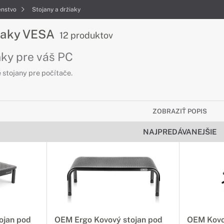
enstvo
Stojany a držiaky
žiaky VESA
12 produktov
nky pre váš PC
 stojany pre počítače.
ZOBRAZIŤ POPIS
NAJPREDÁVANEJŠIE
ojan pod
OEM Ergo Kovový stojan pod
OEM Kovo