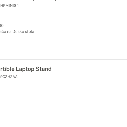
HPMINIS4
00
ača na Dosku stola
rtible Laptop Stand
9C2H2AA