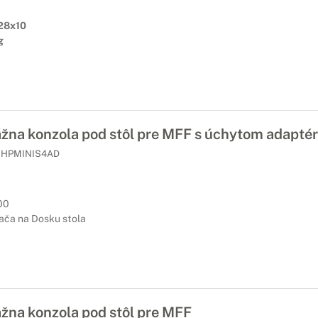
28x10
g
žna konzola pod stôl pre MFF s úchytom adapté
HPMINIS4AD
00
ača na Dosku stola
žna konzola pod stôl pre MFF