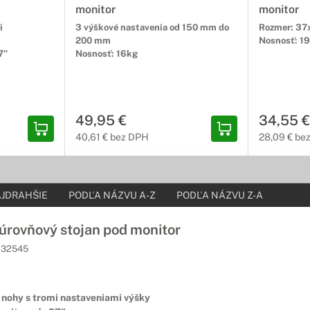
monitor
monitor
i
3 výškové nastavenia od 150 mm do
Rozmer: 37
200 mm
Nosnosť: 1
7"
Nosnosť: 16kg
49,95 €
34,55 €
40,61 € bez DPH
28,09 € be
JDRAHŠIE
PODĽA NÁZVU A-Z
PODĽA NÁZVU Z-A
úrovňový stojan pod monitor
32545
 nohy s tromi nastaveniami výšky