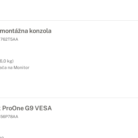
montážna konzola
762T5AA
6,0 kg)
ača na Monitor
k ProOne G9 VESA
56P78AA