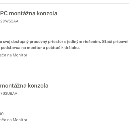
PC montážna konzola
2DW53AA
 svoj dostupný pracovný priestor s jediným riešením. Stačí pripevniť
 podstavca na monitor a počítač k držiaku.
ača na Monitor
montážna konzola
763U8AA
00
ača na Monitor