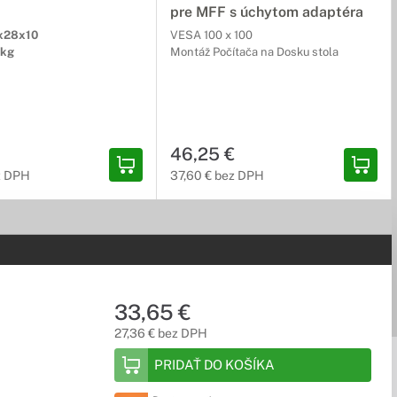
pre MFF s úchytom adaptéra
x28x10
VESA 100 x 100
9kg
Montáž Počítača na Dosku stola
46,25 €
z DPH
37,60 € bez DPH
33,65 €
27,36 € bez DPH
PRIDAŤ DO KOŠÍKA