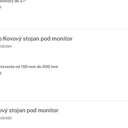
onitory do 27"
b
 Kovový stojan pod monitor
06494
stavenia od 150 mm do 200 mm
g
vý stojan pod monitor
06490