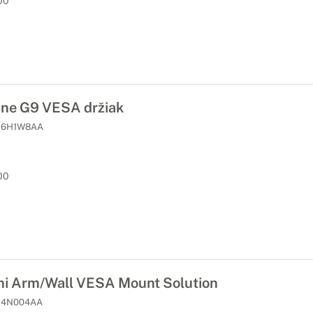
00
One G9 VESA držiak
6H1W8AA
00
ni Arm/Wall VESA Mount Solution
4N004AA