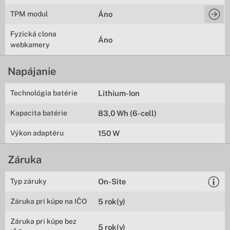
TPM modul
Áno
Fyzická clona
Áno
webkamery
Napájanie
Technológia batérie
Lithium-Ion
Kapacita batérie
83,0 Wh (6-cell)
Výkon adaptéru
150 W
Záruka
Typ záruky
On-Site
Záruka pri kúpe na IČO
5 rok(y)
Záruka pri kúpe bez
5 rok(y)