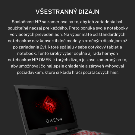
VŠESTRANNÝ DIZAJN
Spoločnosť HP sa zameriava na to, aby ich zariadenia boli
použiteľné naozaj pre každého. Preto ponúka svoje notebooky
vo viacerých prevedeniach. Na výber máte od štandardných
notebookov cez konvertibilné modely s otočným displejom až
po zariadenia 2v1, ktoré spájajú v sebe dotykový tablet a
notebook. Tento široký výber dopĺňa aj rada herných
notebookov HP OMEN, ktorých dizajn je zase zameraný na to,
aby umožňoval čo najlepšie chladenie a zároveň vyhovoval
požiadavkám, ktoré si kladú hráči počítačových hier.