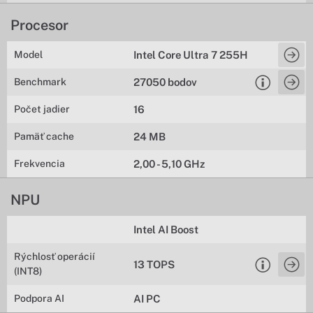
Procesor
Model
Intel Core Ultra 7 255H
Benchmark
27050 bodov
Počet jadier
16
Pamäť cache
24 MB
Frekvencia
2,00 - 5,10 GHz
NPU
Intel AI Boost
Rýchlosť operácií
13 TOPS
(INT8)
Podpora AI
AI PC