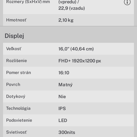
Rozmery (ŠxHxV) mm
(vpredu) /
22,9 (vzadu)
Hmotnosť
2,10 kg
Displej
Veľkosť
16,0" (40,64 cm)
Rozlíšenie
FHD+ 1920x1200 px
Pomer strán
16:10
Povrch
Matný
Dotykový
Nie
Technológia
IPS
Podsvietenie
LED
Svietivosť
300nits