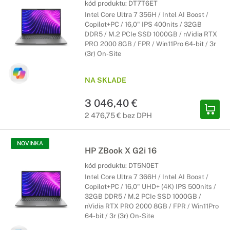
kód produktu:
DT7T6ET
Intel Core Ultra 7 356H / Intel AI Boost /
Copilot+PC / 16,0" IPS 400nits / 32GB
DDR5 / M.2 PCIe SSD 1000GB / nVidia RTX
PRO 2000 8GB / FPR / Win11Pro 64-bit / 3r
(3r) On-Site
NA SKLADE
3 046,40 €
2 476,75 € bez DPH
NOVINKA
HP ZBook X G2i 16
kód produktu:
DT5N0ET
Intel Core Ultra 7 366H / Intel AI Boost /
Copilot+PC / 16,0" UHD+ (4K) IPS 500nits /
32GB DDR5 / M.2 PCIe SSD 1000GB /
nVidia RTX PRO 2000 8GB / FPR / Win11Pro
64-bit / 3r (3r) On-Site