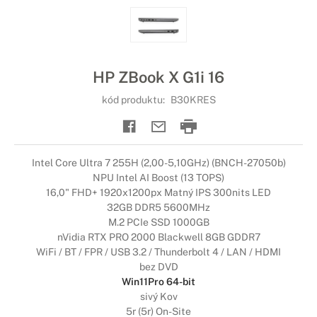
HP ZBook X G1i 16
kód produktu:
B30KRES
Intel Core Ultra 7 255H (2,00-5,10GHz) (BNCH-27050b)
NPU Intel AI Boost (13 TOPS)
16,0" FHD+ 1920x1200px Matný IPS 300nits LED
32GB DDR5 5600MHz
M.2 PCIe SSD 1000GB
nVidia RTX PRO 2000 Blackwell 8GB GDDR7
WiFi / BT / FPR / USB 3.2 / Thunderbolt 4 / LAN / HDMI
bez DVD
Win11Pro 64-bit
sivý Kov
5r (5r) On-Site