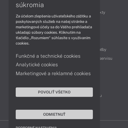
Články
súkromia
Obchodné informácie
Novinky
Produkty
Za účelom zlepšenia užívateľského zážitku a
Technológie
Videá
poskytovaných služieb na našej stránke a
marketingové účely sa do Vášho prehliadača
ukladajú súbory cookies. Kliknutím na
tlačidlo „Rozumiem“ súhlasíte s využívaním
Obsah
cookies.
Ako nakupovať
Možnosti doručenia a platby
Funkčné a technické cookies
Podpora a servis
Servisné služby
Cenník servisu
Analytické cookies
Marketingové a reklamné cookies
Kontakty
043 4224 771
Obchodné oddelenie
POVOLIŤ VŠETKO
Servisné oddelenie
Reklamácia tovaru
TeamViewer (vzdialená podpora)
ODMIETNUŤ