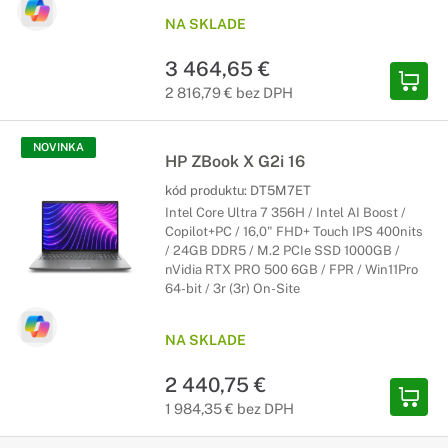
NA SKLADE
3 464,65 €
2 816,79 € bez DPH
NOVINKA
HP ZBook X G2i 16
kód produktu:
DT5M7ET
Intel Core Ultra 7 356H / Intel AI Boost /
Copilot+PC / 16,0" FHD+ Touch IPS 400nits
/ 24GB DDR5 / M.2 PCIe SSD 1000GB /
nVidia RTX PRO 500 6GB / FPR / Win11Pro
64-bit / 3r (3r) On-Site
NA SKLADE
2 440,75 €
1 984,35 € bez DPH