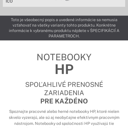
IČO
Toto je všeobecný popis a uvedené informácie sa nemusia
vzťahovať na všetky varianty tohto produktu. Konkrétne
informácie k vybranému produktu nájdete v ŠPECIFIKÁCIÍ A
PARAMETROCH.
NOTEBOOKY
HP
SPOĽAHLIVÉ PRENOSNÉ
ZARIADENIA
PRE KAŽDÉNO
Spoznajte pracovné alebo herné notebooky HP, ktoré nielen
skvelo vyzerajú, ale sú aj neobyčajne efektívnym pracovným
nástrojom. Notebooky od spoločnosti HP využívajú tie