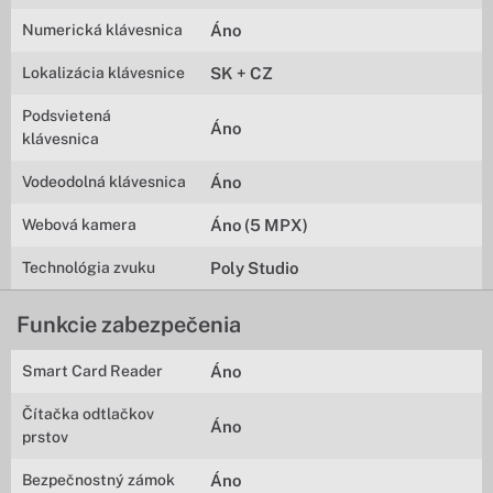
Numerická klávesnica
Áno
Lokalizácia klávesnice
SK + CZ
Podsvietená
Áno
klávesnica
Vodeodolná klávesnica
Áno
Webová kamera
Áno (5 MPX)
Technológia zvuku
Poly Studio
Funkcie zabezpečenia
Smart Card Reader
Áno
Čítačka odtlačkov
Áno
prstov
Bezpečnostný zámok
Áno