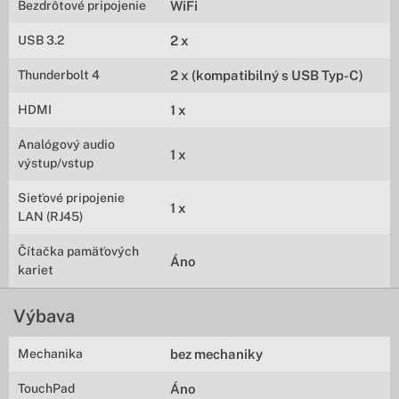
Bezdrôtové pripojenie
WiFi
USB 3.2
2 x
Thunderbolt 4
2 x (kompatibilný s USB Typ-C)
HDMI
1 x
Analógový audio
1 x
výstup/vstup
Sieťové pripojenie
1 x
LAN (RJ45)
Čítačka pamäťových
Áno
kariet
Výbava
Mechanika
bez mechaniky
TouchPad
Áno