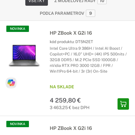
VŠETKY
Z MODELOVEJ RADY
10
PODĽA PARAMETROV
9
NOVINKA
HP ZBook X G2i 16
kód produktu:
DT5N2ET
Intel Core Ultra 9 386H / Intel AI Boost /
Copilot+PC / 16,0" UHD+ (4K) IPS 500nits /
32GB DDR5 / M.2 PCIe SSD 1000GB /
nVidia RTX PRO 3000 12GB / FPR /
Win11Pro 64-bit / 3r (3r) On-Site
NA SKLADE
4 259,80 €
3 463,25 € bez DPH
NOVINKA
HP ZBook X G2i 16