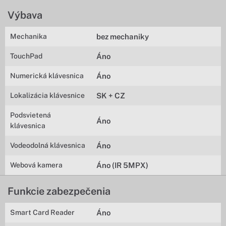
Výbava
Mechanika
bez mechaniky
TouchPad
Áno
Numerická klávesnica
Áno
Lokalizácia klávesnice
SK + CZ
Podsvietená
Áno
klávesnica
Vodeodolná klávesnica
Áno
Webová kamera
Áno (IR 5MPX)
Funkcie zabezpečenia
Smart Card Reader
Áno