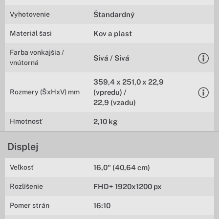
Vyhotovenie
Štandardný
Materiál šasi
Kov a plast
Farba vonkajšia /
Sivá / Sivá
vnútorná
359,4 x 251,0 x 22,9
Rozmery (ŠxHxV) mm
(vpredu) /
22,9 (vzadu)
Hmotnosť
2,10 kg
Displej
Veľkosť
16,0" (40,64 cm)
Rozlíšenie
FHD+ 1920x1200 px
Pomer strán
16:10