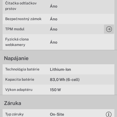
Čítačka odtlačkov
Áno
prstov
Bezpečnostný zámok
Áno
TPM modul
Áno
Fyzická clona
Áno
webkamery
Napájanie
Technológia batérie
Lithium-Ion
Kapacita batérie
83,0 Wh (6-cell)
Výkon adaptéru
150 W
Záruka
Typ záruky
On-Site