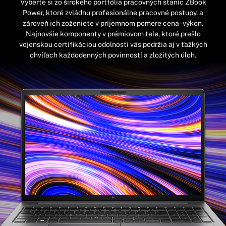
Vyberte si zo širokého portfólia pracovných staníc ZBook
Power, ktoré zvládnu profesionálne pracovné postupy, a
zároveň ich zoženiete v príjemnom pomere cena - výkon.
Najnovšie komponenty v prémiovom tele, ktoré prešlo
vojenskou certifikáciou odolnosti vás podržia aj v ťažkých
chvíľach každodenných povinností a zložitých úloh.