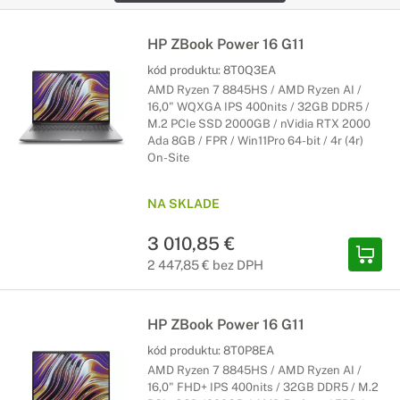
HP ZBook Power 16 G11
kód produktu:
8T0Q3EA
AMD Ryzen 7 8845HS / AMD Ryzen AI /
16,0" WQXGA IPS 400nits / 32GB DDR5 /
M.2 PCIe SSD 2000GB / nVidia RTX 2000
Ada 8GB / FPR / Win11Pro 64-bit / 4r (4r)
On-Site
NA SKLADE
3 010,85 €
2 447,85 € bez DPH
HP ZBook Power 16 G11
kód produktu:
8T0P8EA
AMD Ryzen 7 8845HS / AMD Ryzen AI /
16,0" FHD+ IPS 400nits / 32GB DDR5 / M.2