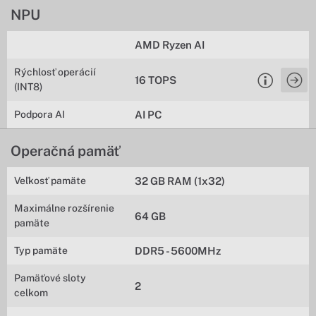
NPU
AMD Ryzen AI
Rýchlosť operácií
16 TOPS
(INT8)
Podpora AI
AI PC
Operačná pamäť
Veľkosť pamäte
32 GB RAM (1x32)
Maximálne rozšírenie
64 GB
pamäte
Typ pamäte
DDR5 - 5600MHz
Pamäťové sloty
2
celkom