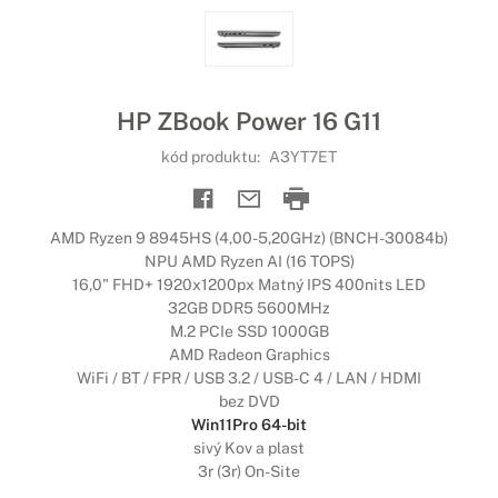
HP ZBook Power 16 G11
kód produktu:
A3YT7ET
AMD Ryzen 9 8945HS (4,00-5,20GHz) (BNCH-30084b)
NPU AMD Ryzen AI (16 TOPS)
16,0" FHD+ 1920x1200px Matný IPS 400nits LED
32GB DDR5 5600MHz
M.2 PCIe SSD 1000GB
AMD Radeon Graphics
WiFi / BT / FPR / USB 3.2 / USB-C 4 / LAN / HDMI
bez DVD
Win11Pro 64-bit
sivý Kov a plast
3r (3r) On-Site