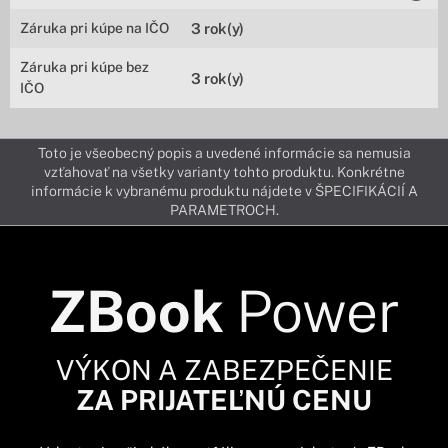
Záruka pri kúpe na IČO
3 rok(y)
Záruka pri kúpe bez
3 rok(y)
IČO
Toto je všeobecný popis a uvedené informácie sa nemusia
vzťahovať na všetky varianty tohto produktu. Konkrétne
informácie k vybranému produktu nájdete v ŠPECIFIKÁCIÍ A
PARAMETROCH.
ZBook
Power
VÝKON A ZABEZPEČENIE
ZA PRIJATEĽNÚ CENU