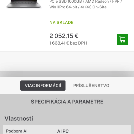
PCIe SSD 1000GB / AMD Radeon / FPR /
Win11Pro 64-bit / 4r (4r) On-Site
NA SKLADE
2 052,15 €
1 668,41 € bez DPH
VIAC INFORMÁCIÍ
PRÍSLUŠENSTVO
ŠPECIFIKÁCIA A PARAMETRE
Vlastnosti
Podpora AI
AI PC