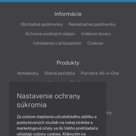
Informácie
Obchodné podmienky
Reklamačné podmienky
Ochrana osobných údajov
Vrátenie tovaru
Vyhlásenie o prístupnosti
Cookies
Produkty
Notebooky
Stolné počítače
Počítače All-in-One
Monitory
Tlačiarne
Nastavenie ochrany
Články
súkromia
Obchodné informácie
Novinky
Produkty
Za účelom zlepšenia užívateľského zážitku a
Technológie
Videá
poskytovaných služieb na našej stránke a
marketingové účely sa do Vášho prehliadača
ukladajú súbory cookies. Kliknutím na