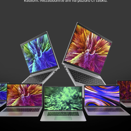
káblom. Nezabudnite ani na
puzdro či tašku.