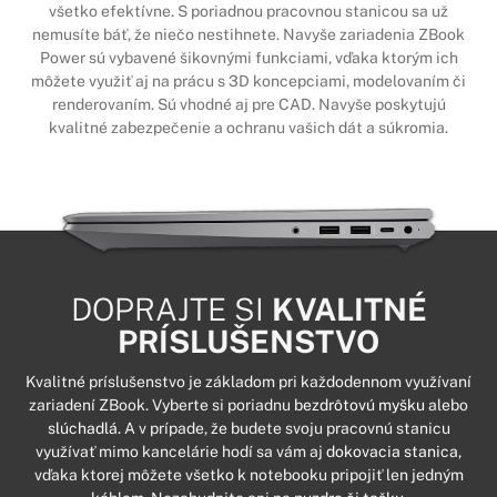
všetko efektívne. S poriadnou pracovnou stanicou sa už
nemusíte báť, že niečo nestihnete. Navyše zariadenia ZBook
Power sú vybavené šikovnými funkciami, vďaka ktorým ich
môžete využiť aj na prácu s 3D koncepciami, modelovaním či
renderovaním. Sú vhodné aj pre CAD. Navyše poskytujú
kvalitné zabezpečenie a ochranu vašich dát a súkromia.
DOPRAJTE SI
KVALITNÉ
PRÍSLUŠENSTVO
Kvalitné príslušenstvo je základom pri každodennom využívaní
zariadení ZBook. Vyberte si poriadnu
bezdrôtovú myšku
alebo
slúchadlá
. A v prípade, že budete svoju pracovnú stanicu
využívať mimo kancelárie hodí sa vám aj
dokovacia stanica
,
vďaka ktorej môžete všetko k notebooku pripojiť len jedným