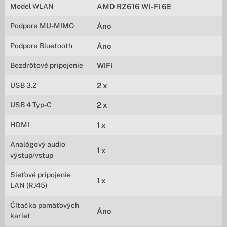
Model WLAN
AMD RZ616 Wi-Fi 6E
Podpora MU-MIMO
Áno
Podpora Bluetooth
Áno
Bezdrôtové pripojenie
WiFi
USB 3.2
2 x
USB 4 Typ-C
2 x
HDMI
1 x
Analógový audio
1 x
výstup/vstup
Sieťové pripojenie
1 x
LAN (RJ45)
Čítačka pamäťových
Áno
kariet