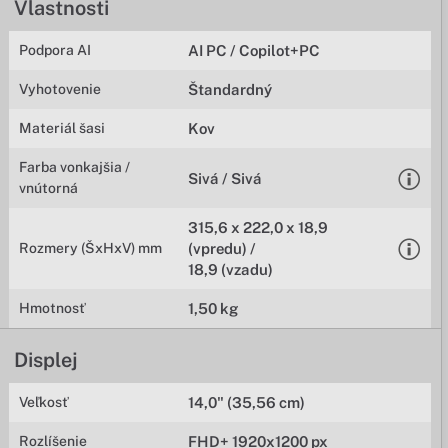
Vlastnosti
Podpora AI
AI PC / Copilot+PC
Vyhotovenie
Štandardný
Materiál šasi
Kov
Farba vonkajšia /
Sivá / Sivá
vnútorná
315,6 x 222,0 x 18,9
Rozmery (ŠxHxV) mm
(vpredu) /
18,9 (vzadu)
Hmotnosť
1,50 kg
Displej
Veľkosť
14,0" (35,56 cm)
Rozlíšenie
FHD+ 1920x1200 px