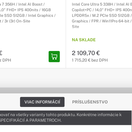
a 7 356H / Intel AI Boost /
Intel Core Ultra 5 338H / Intel AI 
4,0" FHD+ IPS 400nits / 16GB
Copilot+PC / 14,0" FHD+ IPS 400n
e SSD 512GB / Intel Graphics /
LPDDR5x / M.2 PCIe SSD 512GB / 
 / 3r (3r) On-Site
Graphics / FPR / Win11Pro 64-bit /
Site
NA SKLADE
€
2 109,70 €
ez DPH
1 715,20 € bez DPH
VIAC INFORMÁCIÍ
PRÍSLUŠENSTVO
ovať na všetky varianty tohto produktu. Konkrétne informácie k
v ŠPECIFIKÁCIÍ A PARAMETROCH.