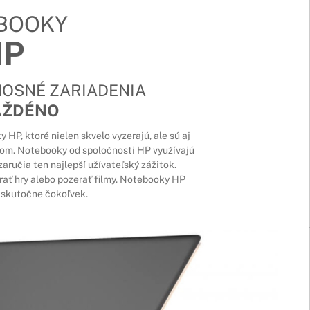
BOOKY
HP
NOSNÉ ZARIADENIA
AŽDÉNO
HP, ktoré nielen skvelo vyzerajú, ale sú aj
om. Notebooky od spoločnosti HP využívajú
aručia ten najlepší užívateľský zážitok.
hrať hry alebo pozerať filmy. Notebooky HP
 skutočne čokoľvek.