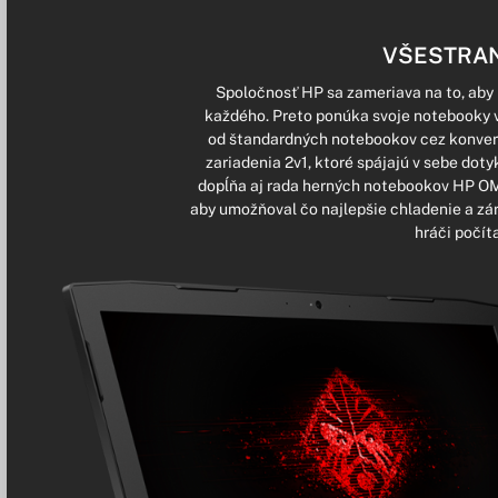
VŠESTRAN
Spoločnosť HP sa zameriava na to, aby i
každého. Preto ponúka svoje notebooky 
od štandardných notebookov cez konvert
zariadenia 2v1, ktoré spájajú v sebe doty
dopĺňa aj rada herných notebookov HP OME
aby umožňoval čo najlepšie chladenie a zá
hráči počít