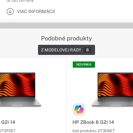
3r (3r) On-Site
VIAC INFORMÁCIÍ
Podobné produkty
Z MODELOVEJ RADY
8
NOVINKA
 G2i 14
HP ZBook 8 G2i 14
DT3F0ET
kód produktu:
DT3D6ET