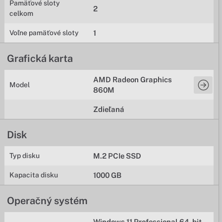
Pamäťové sloty
2
celkom
Voľne pamäťové sloty
1
Grafická karta
AMD Radeon Graphics
Model
860M
Zdieľaná
Disk
Typ disku
M.2 PCIe SSD
Kapacita disku
1000 GB
Operačný systém
Windows 11 Professional 64-bit