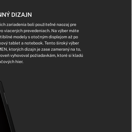
NÝ DIZAJN
ch zariadenia boli použiteľné naozaj pre
vo viacerých prevedeniach. Na výber máte
ibilné modely s otočným displejom až po
kový tablet a notebook. Tento široký výber
N, ktorých dizajn je zase zameraný na to,
roveň vyhovoval požiadavkám, ktoré si kladú
ačových hier.