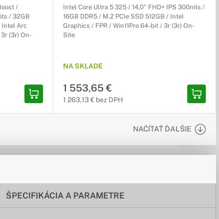
Boost /
Intel Core Ultra 5 325 / 14,0" FHD+ IPS 300nits /
its / 32GB
16GB DDR5 / M.2 PCIe SSD 512GB / Intel
Intel Arc
Graphics / FPR / Win11Pro 64-bit / 3r (3r) On-
 3r (3r) On-
Site
NA SKLADE
1 553,65 €
1 263,13 € bez DPH
NAČÍTAŤ ĎALŠIE
ŠPECIFIKÁCIA A PARAMETRE