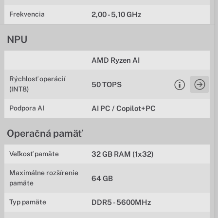
Frekvencia
2,00 - 5,10 GHz
NPU
AMD Ryzen AI
Rýchlosť operácií
50 TOPS
(INT8)
Podpora AI
AI PC / Copilot+PC
Operačná pamäť
Veľkosť pamäte
32 GB RAM (1x32)
Maximálne rozšírenie
64 GB
pamäte
Typ pamäte
DDR5 - 5600MHz