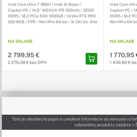
Intel Core Ultra 7 366H / Intel AI Boost /
Intel Core Ultr
Copilot+PC / 14,0" WQXGA IPS 500nits / 32GB
Copilot+PC / 1
DDR5 / M.2 PCIe SSD 1000GB / nVidia RTX PRO
DDR5 / M.2 PCI
500 6GB / FPR / Win11Pro 64-bit / 3r (3r) On-Site
Win11Pro 64-bit
NA SKLADE
NA SKLADE
2 799,95 €
1 770,95 
2 276,38 € bez DPH
1 439,80 € b
Toto je všeobecný popis a uvedené informácie sa nemusia vzťah
vybranému produktu nájdete 