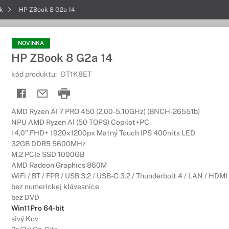
ok
HP ZBook 8 G2a 14
NOVINKA
HP ZBook 8 G2a 14
kód produktu:
DT1K8ET
AMD Ryzen AI 7 PRO 450 (2,00-5,10GHz) (BNCH-26551b)
NPU AMD Ryzen AI (50 TOPS) Copilot+PC
14,0" FHD+ 1920x1200px Matný Touch IPS 400nits LED
32GB DDR5 5600MHz
M.2 PCIe SSD 1000GB
AMD Radeon Graphics 860M
WiFi / BT / FPR / USB 3.2 / USB-C 3.2 / Thunderbolt 4 / LAN / HDMI
bez numerickej klávesnice
bez DVD
Win11Pro 64-bit
sivý Kov