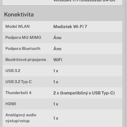
Konektivita
Model WLAN
Mediatek Wi-Fi 7
Podpora MU-MIMO
Áno
Podpora Bluetooth
Áno
Bezdrôtové pripojenie
WiFi
USB 3.2
1 x
USB 3.2 Typ-C
1 x
Thunderbolt 4
2 x (kompatibilný s USB Typ-C)
HDMI
1 x
Analógový audio
1 x
výstup/vstup