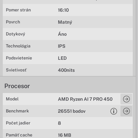
Pomer strán
16:10
Povrch
Matný
Dotykový
Áno
Technológia
IPS
Podsvietenie
LED
Svietivosť
400nits
Procesor
Model
AMD Ryzen AI 7 PRO 450
Benchmark
26551 bodov
Počet jadier
8
Pamäť cache
16 MB