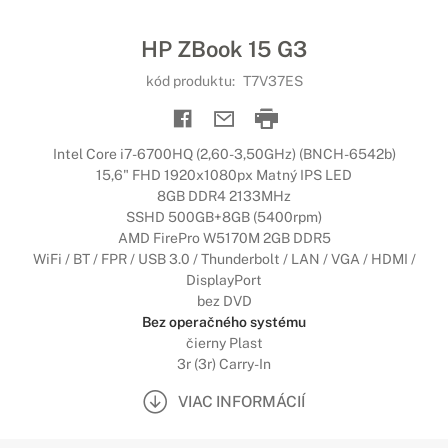
HP ZBook 15 G3
kód produktu:
T7V37ES
Intel Core i7-6700HQ (2,60-3,50GHz) (BNCH-6542b)
15,6" FHD 1920x1080px Matný IPS LED
8GB DDR4 2133MHz
SSHD 500GB+8GB (5400rpm)
AMD FirePro W5170M 2GB DDR5
WiFi / BT / FPR / USB 3.0 / Thunderbolt / LAN / VGA / HDMI /
DisplayPort
bez DVD
Bez operačného systému
čierny Plast
3r (3r) Carry-In
VIAC INFORMÁCIÍ