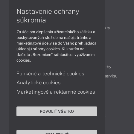
Nastavenie ochrany
Články
súkromia
Obchodné informácie
Novinky
Produkty
Za účelom zlepšenia užívateľského zážitku a
Technológie
Videá
poskytovaných služieb na našej stránke a
marketingové účely sa do Vášho prehliadača
ukladajú súbory cookies. Kliknutím na
tlačidlo „Rozumiem“ súhlasíte s využívaním
Obsah
cookies.
Ako nakupovať
Možnosti doručenia a platby
Funkčné a technické cookies
Podpora a servis
Servisné služby
Cenník servisu
Analytické cookies
Marketingové a reklamné cookies
Kontakty
043 4224 771
Obchodné oddelenie
POVOLIŤ VŠETKO
Servisné oddelenie
Reklamácia tovaru
TeamViewer (vzdialená podpora)