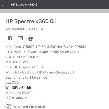
tre
HP Spectre x360 G1
HP Spectre x360 G1
kód produktu:
P4T71EA
Intel Core i7-5600U (2,60-3,20GHz) (BNCH-2980b)
13,3" WQHD 2560x1440px Lesklý Touch OLED
8GB DDR3 1600MHz
M.2 SSD 512GB
Intel HD Graphics 5500
WiFi / BT / USB 3.0 / HDMI / miniDisplayPort
bez numerickej klávesnice
bez DVD
Win10Pro 64-bit
strieborný Hliník
1r (2r) Carry-In
VIAC INFORMÁCIÍ