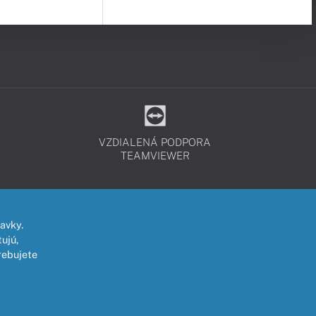
VZDIALENÁ PODPORA
TEAMVIEWER
avky.
ujú,
rebujete