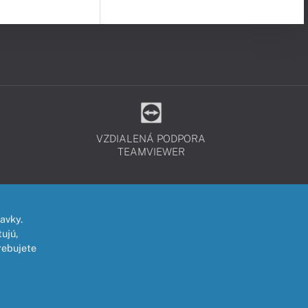
VZDIALENÁ PODPORA
TEAMVIEWER
avky.
ujú,
rebujete