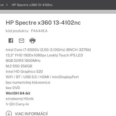
tre
HP Spectre x360 13-4102nc
HP Spectre x360 13-4102nc
kód produktu:
P4A44EA
Intel Core i7-6500U (2,50-3,10GHz) (BNCH-3276b)
13,3" FHD 1920x1080px Lesklý Touch IPS LED
8GB DDR3 1600MHz
M.2 SSD 256GB
Intel HD Graphics 520
WiFi / BT / USB 3.0 / HDMI / miniDisplayPort
bez numerickej klávesnice
bez DVD
Win10H 64-bit
strieborný Hliník
1r (2r) Carry-In
VIAC INFORMÁCIÍ