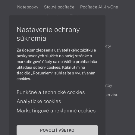
Notebooky
Stolné počítače
Počítače All-in-One
Monitory
Tlačiarne
Nastavenie ochrany
Články
súkromia
Obchodné informácie
Novinky
Produkty
Za účelom zlepšenia užívateľského zážitku a
Technológie
Videá
poskytovaných služieb na našej stránke a
marketingové účely sa do Vášho prehliadača
ukladajú súbory cookies. Kliknutím na
tlačidlo „Rozumiem“ súhlasíte s využívaním
Obsah
cookies.
Ako nakupovať
Možnosti doručenia a platby
Funkčné a technické cookies
Podpora a servis
Servisné služby
Cenník servisu
Analytické cookies
Marketingové a reklamné cookies
Kontakty
043 4224 771
Obchodné oddelenie
POVOLIŤ VŠETKO
Servisné oddelenie
Reklamácia tovaru