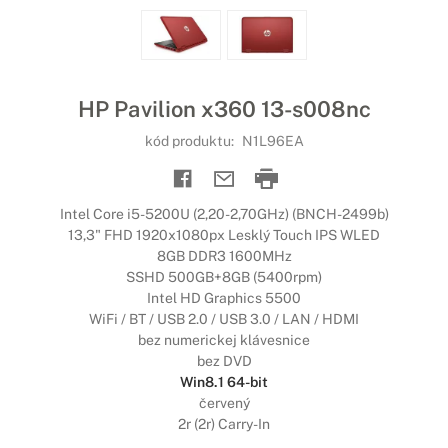
HP Pavilion x360 13-s008nc
kód produktu:
N1L96EA
Intel Core i5-5200U (2,20-2,70GHz) (BNCH-2499b)
13,3" FHD 1920x1080px Lesklý Touch IPS WLED
8GB DDR3 1600MHz
SSHD 500GB+8GB (5400rpm)
Intel HD Graphics 5500
WiFi / BT / USB 2.0 / USB 3.0 / LAN / HDMI
bez numerickej klávesnice
bez DVD
Win8.1 64-bit
červený
2r (2r) Carry-In