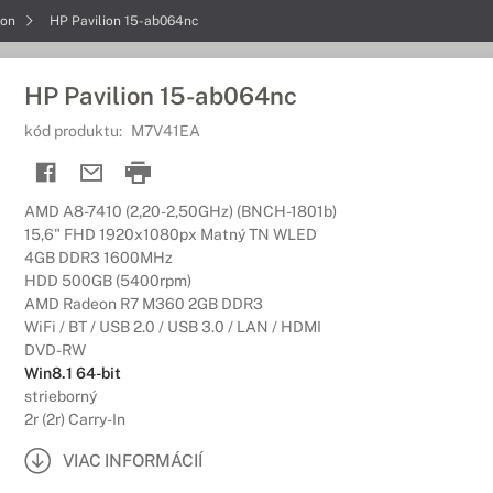
ion
HP Pavilion 15-ab064nc
HP Pavilion 15-ab064nc
kód produktu:
M7V41EA
AMD A8-7410 (2,20-2,50GHz) (BNCH-1801b)
15,6" FHD 1920x1080px Matný TN WLED
4GB DDR3 1600MHz
HDD 500GB (5400rpm)
AMD Radeon R7 M360 2GB DDR3
WiFi / BT / USB 2.0 / USB 3.0 / LAN / HDMI
DVD-RW
Win8.1 64-bit
strieborný
2r (2r) Carry-In
VIAC INFORMÁCIÍ