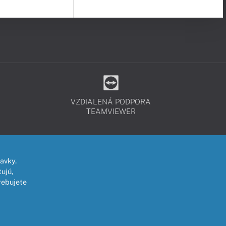
VZDIALENÁ PODPORA
TEAMVIEWER
avky.
ujú,
rebujete