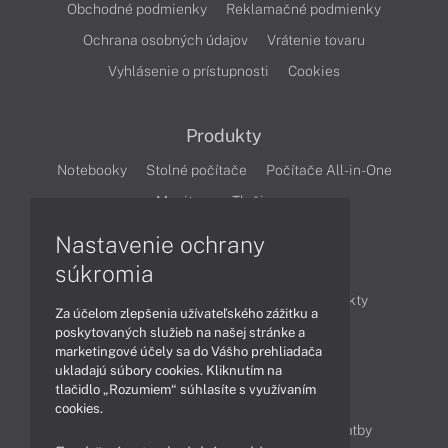
Obchodné podmienky
Reklamačné podmienky
Ochrana osobných údajov
Vrátenie tovaru
Vyhlásenie o prístupnosti
Cookies
Produkty
Notebooky
Stolné počítače
Počítače All-in-One
Monitory
Tlačiarne
Nastavenie ochrany
Články
súkromia
Obchodné informácie
Novinky
Produkty
Za účelom zlepšenia užívateľského zážitku a
Technológie
Videá
poskytovaných služieb na našej stránke a
marketingové účely sa do Vášho prehliadača
ukladajú súbory cookies. Kliknutím na
tlačidlo „Rozumiem“ súhlasíte s využívaním
Obsah
cookies.
Ako nakupovať
Možnosti doručenia a platby