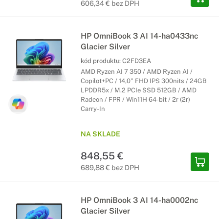
606,34 € bez DPH
HP OmniBook 3 AI 14-ha0433nc
Glacier Silver
kód produktu:
C2FD3EA
AMD Ryzen AI 7 350 / AMD Ryzen AI /
Copilot+PC / 14,0" FHD IPS 300nits / 24GB
LPDDR5x / M.2 PCIe SSD 512GB / AMD
Radeon / FPR / Win11H 64-bit / 2r (2r)
Carry-In
NA SKLADE
848,55 €
689,88 € bez DPH
HP OmniBook 3 AI 14-ha0002nc
Glacier Silver