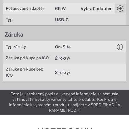
Požadovaný adaptér
65 W
Vybrať adaptér
Typ
USB-C
Záruka
Typ záruky
On-Site
Záruka pri kúpe na IČO
2 rok(y)
Záruka pri kúpe bez
2 rok(y)
IČO
Toto je všeobecný popis a uvedené informácie sa nemusia
vzťahovať na všetky varianty tohto produktu. Konkrétne
informácie k vybranému produktu nájdete v ŠPECIFIKÁCIÍ A
PARAMETROCH.