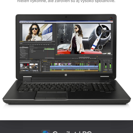
nielen výkonné, ale zároveň sú aj vysoko spoľahlivé.