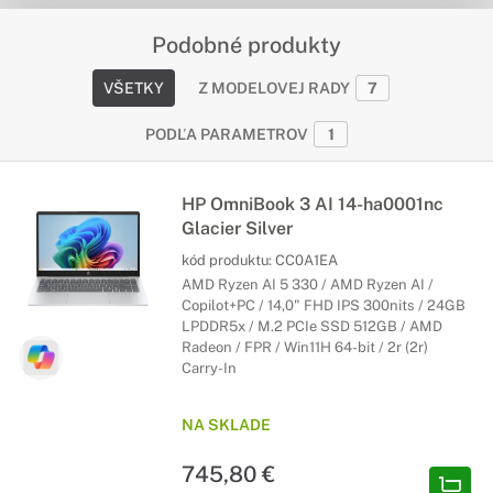
Podobné produkty
VŠETKY
Z MODELOVEJ RADY
7
PODĽA PARAMETROV
1
HP OmniBook 3 AI 14-ha0001nc
Glacier Silver
kód produktu:
CC0A1EA
AMD Ryzen AI 5 330 / AMD Ryzen AI /
Copilot+PC / 14,0" FHD IPS 300nits / 24GB
LPDDR5x / M.2 PCIe SSD 512GB / AMD
Radeon / FPR / Win11H 64-bit / 2r (2r)
Carry-In
NA SKLADE
745,80 €