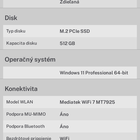
Zdieľaná
Disk
Typ disku
M.2 PCIe SSD
Kapacita disku
512 GB
Operačný systém
Windows 11 Professional 64-bit
Konektivita
Model WLAN
Mediatek WiFi 7 MT7925
Podpora MU-MIMO
Áno
Podpora Bluetooth
Áno
Bezdrôtové pripojenie
WiFi