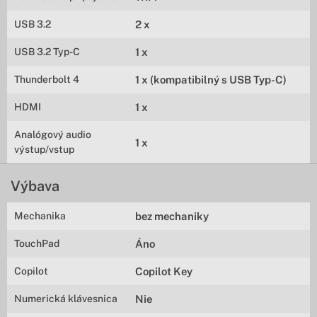
USB 3.2
2 x
USB 3.2 Typ-C
1 x
Thunderbolt 4
1 x (kompatibilný s USB Typ-C)
HDMI
1 x
Analógový audio
1 x
výstup/vstup
Výbava
Mechanika
bez mechaniky
TouchPad
Áno
Copilot
Copilot Key
Numerická klávesnica
Nie