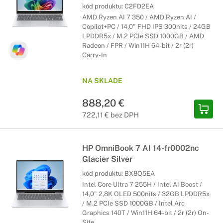
kód produktu:
C2FD2EA
AMD Ryzen AI 7 350 / AMD Ryzen AI /
Copilot+PC / 14,0" FHD IPS 300nits / 24GB
LPDDR5x / M.2 PCIe SSD 1000GB / AMD
Radeon / FPR / Win11H 64-bit / 2r (2r)
Carry-In
NA SKLADE
888,20 €
722,11 € bez DPH
HP OmniBook 7 AI 14-fr0002nc
Glacier Silver
kód produktu:
BX8Q5EA
Intel Core Ultra 7 255H / Intel AI Boost /
14,0" 2,8K OLED 500nits / 32GB LPDDR5x
/ M.2 PCIe SSD 1000GB / Intel Arc
Graphics 140T / Win11H 64-bit / 2r (2r) On-
Site