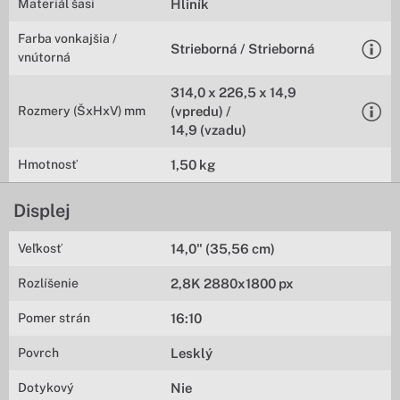
Materiál šasi
Hliník
Farba vonkajšia /
Strieborná / Strieborná
vnútorná
314,0 x 226,5 x 14,9
Rozmery (ŠxHxV) mm
(vpredu) /
14,9 (vzadu)
Hmotnosť
1,50 kg
Displej
Veľkosť
14,0" (35,56 cm)
Rozlíšenie
2,8K 2880x1800 px
Pomer strán
16:10
Povrch
Lesklý
Dotykový
Nie