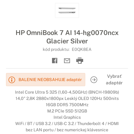
HP OmniBook 7 AI 14-hg0070ncx
Glacier Silver
kód produktu:
E0QK8EA
Vybrať
BALENIE NEOBSAHUJE adaptér
adaptér
Intel Core Ultra 5 325 (1,60-4,50GHz) (BNCH-19809b)
14,0" 2,8K 2880x1800px Lesklý OLED 120Hz 500nits
16GB DDR5 7500MHz
M.2 PCIe SSD 512GB
Intel Graphics
WiFi / BT / USB 3.2 / USB-C 3.2 / Thunderbolt 4 / HDMI
bez LAN portu / bez numerickej klávesnice