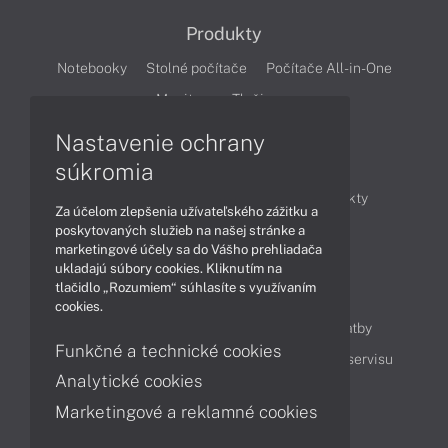
Produkty
Notebooky
Stolné počítače
Počítače All-in-One
Monitory
Tlačiarne
Nastavenie ochrany
Články
súkromia
Obchodné informácie
Novinky
Produkty
Za účelom zlepšenia užívateľského zážitku a
Technológie
Videá
poskytovaných služieb na našej stránke a
marketingové účely sa do Vášho prehliadača
ukladajú súbory cookies. Kliknutím na
tlačidlo „Rozumiem“ súhlasíte s využívaním
Obsah
cookies.
Ako nakupovať
Možnosti doručenia a platby
Funkčné a technické cookies
Podpora a servis
Servisné služby
Cenník servisu
Analytické cookies
Marketingové a reklamné cookies
Kontakty