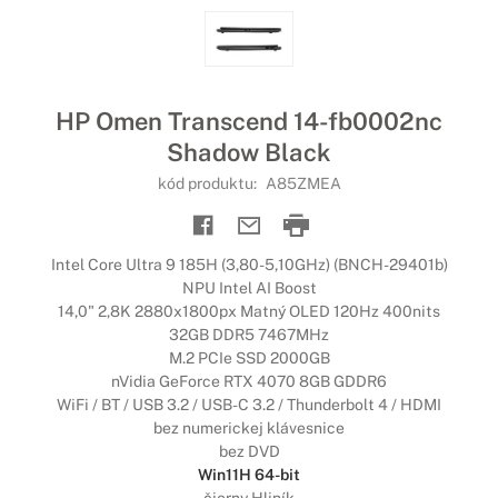
HP Omen Transcend 14-fb0002nc
Shadow Black
kód produktu:
A85ZMEA
Intel Core Ultra 9 185H (3,80-5,10GHz) (BNCH-29401b)
NPU Intel AI Boost
14,0" 2,8K 2880x1800px Matný OLED 120Hz 400nits
32GB DDR5 7467MHz
M.2 PCIe SSD 2000GB
nVidia GeForce RTX 4070 8GB GDDR6
WiFi / BT / USB 3.2 / USB-C 3.2 / Thunderbolt 4 / HDMI
bez numerickej klávesnice
bez DVD
Win11H 64-bit