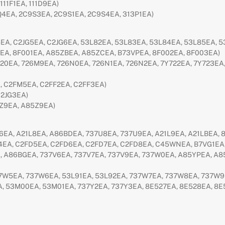
 111F1EA, 111D9EA)
3Q4EA, 2C9S3EA, 2C9S1EA, 2C9S4EA, 313P1EA)
EA, C2JG5EA, C2JG6EA, 53L82EA, 53L83EA, 53L84EA, 53L85EA, 
EA, 8F001EA, A85ZBEA, A85ZCEA, B73VPEA, 8F002EA, 8F003EA)
20EA, 726M9EA, 726N0EA, 726N1EA, 726N2EA, 7Y722EA, 7Y723EA,
, C2FM5EA, C2FF2EA, C2FF3EA)
C2JG3EA)
9Z9EA, A85Z9EA)
1L6EA, A21L8EA, A86BDEA, 737U8EA, 737U9EA, A21L9EA, A21LBEA,
EA, C2FD5EA, C2FD6EA, C2FD7EA, C2FD8EA, C45WNEA, B7VG1EA
A, A86BGEA, 737V6EA, 737V7EA, 737V9EA, 737W0EA, A85YPEA, A
37W5EA, 737W6EA, 53L91EA, 53L92EA, 737W7EA, 737W8EA, 737W9
A, 53M00EA, 53M01EA, 737Y2EA, 737Y3EA, 8E527EA, 8E528EA, 8E