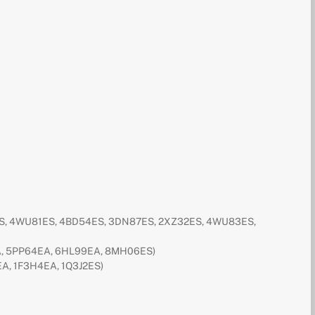
S, 4WU81ES, 4BD54ES, 3DN87ES, 2XZ32ES, 4WU83ES,
, 5PP64EA, 6HL99EA, 8MH06ES)
, 1F3H4EA, 1Q3J2ES)