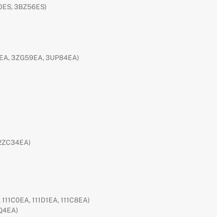
0ES, 3BZ56ES)
EA, 3ZG59EA, 3UP84EA)
 2ZC34EA)
, 111C0EA, 111D1EA, 111C8EA)
9Q4EA)