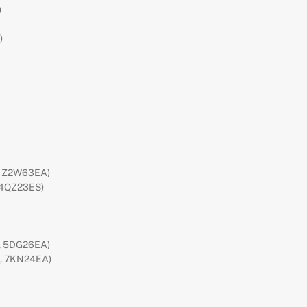
)
)
, Z2W63EA)
 4QZ23ES)
, 5DG26EA)
, 7KN24EA)