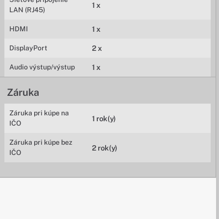
1 x
LAN (RJ45)
HDMI
1 x
DisplayPort
2 x
Audio výstup/výstup
1 x
Záruka
Záruka pri kúpe na
1 rok(y)
IČO
Záruka pri kúpe bez
2 rok(y)
IČO