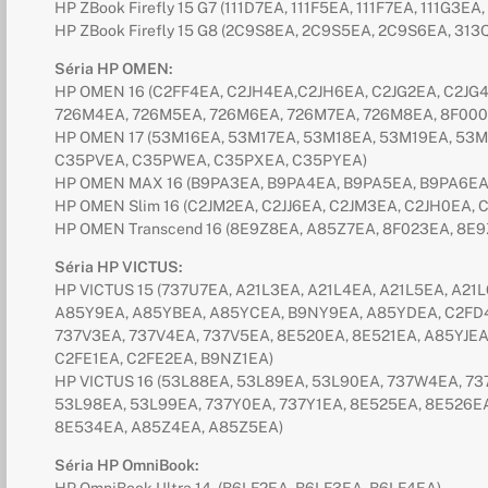
HP ZBook Firefly 15 G7 (111D7EA, 111F5EA, 111F7EA, 111G3EA,
HP ZBook Firefly 15 G8 (2C9S8EA, 2C9S5EA, 2C9S6EA, 31
Séria HP OMEN:
HP OMEN 16 (C2FF4EA, C2JH4EA,C2JH6EA, C2JG2EA, C2JG4
726M4EA, 726M5EA, 726M6EA, 726M7EA, 726M8EA, 8F000
HP OMEN 17 (53M16EA, 53M17EA, 53M18EA, 53M19EA, 53M
C35PVEA, C35PWEA, C35PXEA, C35PYEA)
HP OMEN MAX 16 (B9PA3EA, B9PA4EA, B9PA5EA, B9PA6EA
HP OMEN Slim 16 (C2JM2EA, C2JJ6EA, C2JM3EA, C2JH0EA, 
HP OMEN Transcend 16 (8E9Z8EA, A85Z7EA, 8F023EA, 8E
Séria HP VICTUS:
HP VICTUS 15 (737U7EA, A21L3EA, A21L4EA, A21L5EA, A2
A85Y9EA, A85YBEA, A85YCEA, B9NY9EA, A85YDEA, C2FD4
737V3EA, 737V4EA, 737V5EA, 8E520EA, 8E521EA, A85YJE
C2FE1EA, C2FE2EA, B9NZ1EA)
HP VICTUS 16 (53L88EA, 53L89EA, 53L90EA, 737W4EA, 7
53L98EA, 53L99EA, 737Y0EA, 737Y1EA, 8E525EA, 8E526E
8E534EA, A85Z4EA, A85Z5EA)
Séria HP OmniBook: