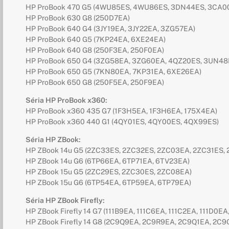
HP ProBook 470 G5 (4WU85ES, 4WU86ES, 3DN44ES, 3CA0
HP ProBook 630 G8 (250D7EA)
HP ProBook 640 G4 (3JY19EA, 3JY22EA, 3ZG57EA)
HP ProBook 640 G5 (7KP24EA, 6XE24EA)
HP ProBook 640 G8 (250F3EA, 250F0EA)
HP ProBook 650 G4 (3ZG58EA, 3ZG60EA, 4QZ20ES, 3UN48
HP ProBook 650 G5 (7KN80EA, 7KP31EA, 6XE26EA)
HP ProBook 650 G8 (250F5EA, 250F9EA)
Séria HP ProBook x360:
HP ProBook x360 435 G7 (1F3H5EA, 1F3H6EA, 175X4EA)
HP ProBook x360 440 G1 (4QY01ES, 4QY00ES, 4QX99ES)
Séria HP ZBook:
HP ZBook 14u G5 (2ZC33ES, 2ZC32ES, 2ZC03EA, 2ZC31ES,
HP ZBook 14u G6 (6TP66EA, 6TP71EA, 6TV23EA)
HP ZBook 15u G5 (2ZC29ES, 2ZC30ES, 2ZC08EA)
HP ZBook 15u G6 (6TP54EA, 6TP59EA, 6TP79EA)
Séria HP ZBook Firefly:
HP ZBook Firefly 14 G7 (111B9EA, 111C6EA, 111C2EA, 111D0EA
HP ZBook Firefly 14 G8 (2C9Q9EA, 2C9R9EA, 2C9Q1EA, 2C