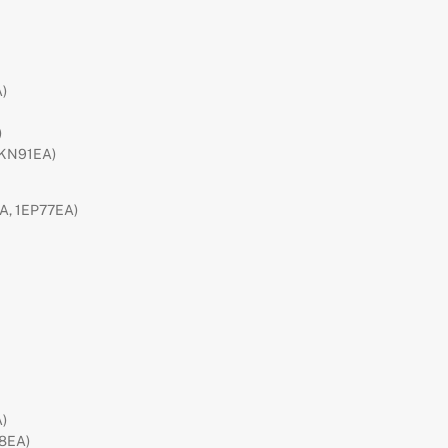
)
)
7KN91EA)
A, 1EP77EA)
)
8EA)