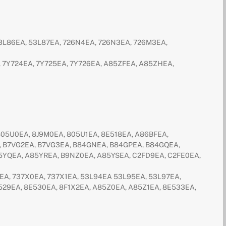
53L86EA, 53L87EA, 726N4EA, 726N3EA, 726M3EA,
 7Y724EA, 7Y725EA, 7Y726EA, A85ZFEA, A85ZHEA,
 805U0EA, 8J9M0EA, 805U1EA, 8E518EA, A86BFEA,
, B7VG2EA, B7VG3EA, B84GNEA, B84GPEA, B84GQEA,
85YQEA, A85YREA, B9NZ0EA, A85YSEA, C2FD9EA, C2FE0EA,
EA, 737X0EA, 737X1EA, 53L94EA 53L95EA, 53L97EA,
529EA, 8E530EA, 8F1X2EA, A85Z0EA, A85Z1EA, 8E533EA,