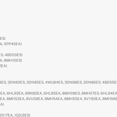
ES)
A, 5PP45EA)
ES, 4BD53ES)
A, 8MH10ES)
2EA)
8ES, 3DN83ES, 3DN85ES, 4WU84ES, 3DN88ES, 3DN86ES, 4BD55E
8EA, 6HL92EA, 6BN82EA, 6HL95EA, 8MH08ES, 8MH07ES, 6HL94EA
7EA, 8MH53EA, 8VU58EA, 8MH54EA, 8MH55EA, 9VY83EA, 8MH56EA
A)
12X17EA, 1Q3J3ES)