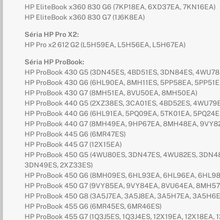
HP EliteBook x360 830 G6 (7KP18EA, 6XD37EA, 7KN16EA)
HP EliteBook x360 830 G7 (1J6K8EA)
Séria HP Pro X2:
HP Pro x2 612 G2 (L5H59EA, L5H56EA, L5H67EA)
Séria HP ProBook:
HP ProBook 430 G5 (3DN45ES, 4BD51ES, 3DN84ES, 4WU78
HP ProBook 430 G6 (6HL90EA, 8MH11ES, 5PP58EA, 5PP51E
HP ProBook 430 G7 (8MH51EA, 8VU50EA, 8MH50EA)
HP ProBook 440 G5 (2XZ38ES, 3CA01ES, 4BD52ES, 4WU79
HP ProBook 440 G6 (6HL91EA, 5PQ09EA, 5TK01EA, 5PQ24E
HP ProBook 440 G7 (8MH49EA, 9HP67EA, 8MH48EA, 9VY8
HP ProBook 445 G6 (6MR47ES)
HP ProBook 445 G7 (12X15EA)
HP ProBook 450 G5 (4WU80ES, 3DN47ES, 4WU82ES, 3DN4
3DN49ES, 2XZ33ES)
HP ProBook 450 G6 (8MH09ES, 6HL93EA, 6HL96EA, 6HL9
HP ProBook 450 G7 (9VY85EA, 9VY84EA, 8VU64EA, 8MH5
HP ProBook 450 G8 (3A5J7EA, 3A5J8EA, 3A5H7EA, 3A5H6E
HP ProBook 455 G6 (6MR45ES, 6MR46ES)
HP ProBook 455 G7 (1Q3J5ES, 1Q3J4ES, 12X19EA, 12X18EA, 