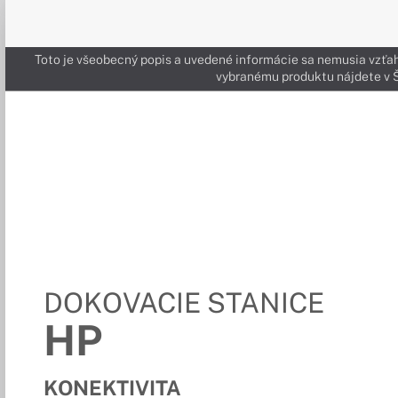
Toto je všeobecný popis a uvedené informácie sa nemusia vzťah
vybranému produktu nájdete 
DOKOVACIE STANICE
HP
KONEKTIVITA