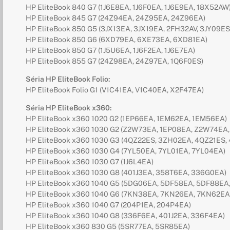
HP EliteBook 840 G7 (1J6E8EA, 1J6F0EA, 1J6E9EA, 18X52AW
HP EliteBook 845 G7 (24Z94EA, 24Z95EA, 24Z96EA)
HP EliteBook 850 G5 (3JX13EA, 3JX19EA, 2FH32AV, 3JY09ES
HP EliteBook 850 G6 (6XD79EA, 6XE73EA, 6XD81EA)
HP EliteBook 850 G7 (1J5U6EA, 1J6F2EA, 1J6E7EA)
HP EliteBook 855 G7 (24Z98EA, 24Z97EA, 1Q6F0ES)
Séria HP EliteBook Folio:
HP EliteBook Folio G1 (V1C41EA, V1C40EA, X2F47EA)
Séria HP EliteBook x360:
HP EliteBook x360 1020 G2 (1EP66EA, 1EM62EA, 1EM56EA)
HP EliteBook x360 1030 G2 (Z2W73EA, 1EP08EA, Z2W74EA
HP EliteBook x360 1030 G3 (4QZ22ES, 3ZH02EA, 4QZ21ES,
HP EliteBook x360 1030 G4 (7YL50EA, 7YL01EA, 7YL04EA)
HP EliteBook x360 1030 G7 (1J6L4EA)
HP EliteBook x360 1030 G8 (401J3EA, 358T6EA, 336G0EA)
HP EliteBook x360 1040 G5 (5DG06EA, 5DF58EA, 5DF88EA
HP EliteBook x360 1040 G6 (7KN38EA, 7KN26EA, 7KN62EA
HP EliteBook x360 1040 G7 (204P1EA, 204P4EA)
HP EliteBook x360 1040 G8 (336F6EA, 401J2EA, 336F4EA)
HP EliteBook x360 830 G5 (5SR77EA, 5SR85EA)