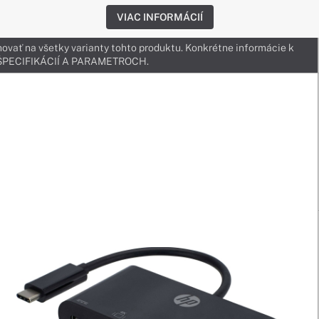
VIAC INFORMÁCIÍ
ovať na všetky varianty tohto produktu. Konkrétne informácie k
v ŠPECIFIKÁCIÍ A PARAMETROCH.