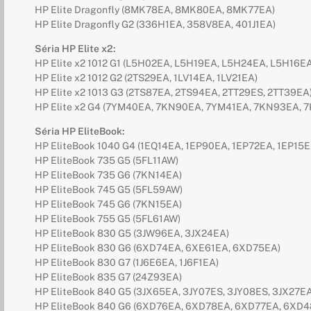
HP Elite Dragonfly (8MK78EA, 8MK80EA, 8MK77EA)
HP Elite Dragonfly G2 (336H1EA, 358V8EA, 401J1EA)
Séria HP Elite x2:
HP Elite x2 1012 G1 (L5H02EA, L5H19EA, L5H24EA, L5H16EA
HP Elite x2 1012 G2 (2TS29EA, 1LV14EA, 1LV21EA)
HP Elite x2 1013 G3 (2TS87EA, 2TS94EA, 2TT29ES, 2TT39EA
HP Elite x2 G4 (7YM40EA, 7KN90EA, 7YM41EA, 7KN93EA, 
Séria HP EliteBook:
HP EliteBook 1040 G4 (1EQ14EA, 1EP90EA, 1EP72EA, 1EP15E
HP EliteBook 735 G5 (5FL11AW)
HP EliteBook 735 G6 (7KN14EA)
HP EliteBook 745 G5 (5FL59AW)
HP EliteBook 745 G6 (7KN15EA)
HP EliteBook 755 G5 (5FL61AW)
HP EliteBook 830 G5 (3JW96EA, 3JX24EA)
HP EliteBook 830 G6 (6XD74EA, 6XE61EA, 6XD75EA)
HP EliteBook 830 G7 (1J6E6EA, 1J6F1EA)
HP EliteBook 835 G7 (24Z93EA)
HP EliteBook 840 G5 (3JX65EA, 3JY07ES, 3JY08ES, 3JX27EA
HP EliteBook 840 G6 (6XD76EA, 6XD78EA, 6XD77EA, 6XD4