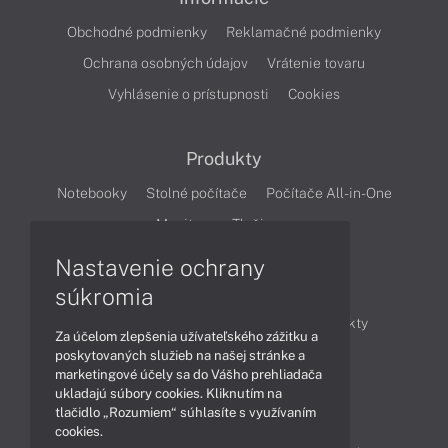
Obchodné podmienky
Reklamačné podmienky
Ochrana osobných údajov
Vrátenie tovaru
Vyhlásenie o prístupnosti
Cookies
Produkty
Notebooky
Stolné počítače
Počítače All-in-One
Monitory
Tlačiarne
Nastavenie ochrany
Články
súkromia
Obchodné informácie
Novinky
Produkty
Za účelom zlepšenia užívateľského zážitku a
Technológie
Videá
poskytovaných služieb na našej stránke a
marketingové účely sa do Vášho prehliadača
ukladajú súbory cookies. Kliknutím na
tlačidlo „Rozumiem“ súhlasíte s využívaním
Obsah
cookies.