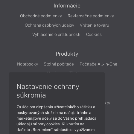
Informácie
Obchodné podmienky
Reklamačné podmienky
Ochrana osobných údajov
Vrátenie tovaru
Vyhlásenie o prístupnosti
Cookies
Produkty
Notebooky
Stolné počítače
Počítače All-in-One
Monitory
Tlačiarne
Nastavenie ochrany
Články
súkromia
Obchodné informácie
Novinky
Produkty
Za účelom zlepšenia užívateľského zážitku a
Technológie
Videá
poskytovaných služieb na našej stránke a
marketingové účely sa do Vášho prehliadača
ukladajú súbory cookies. Kliknutím na
tlačidlo „Rozumiem“ súhlasíte s využívaním
Obsah