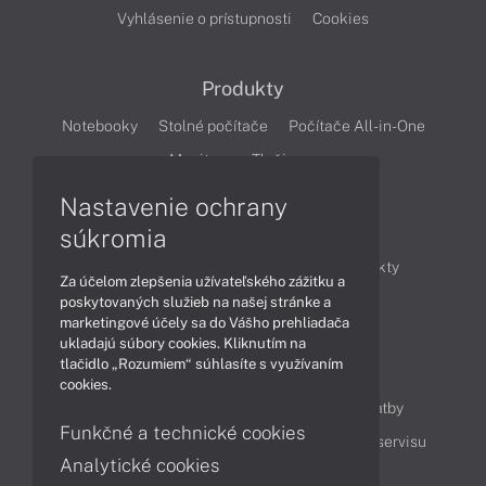
Vyhlásenie o prístupnosti
Cookies
Produkty
Notebooky
Stolné počítače
Počítače All-in-One
Monitory
Tlačiarne
Nastavenie ochrany
Články
súkromia
Obchodné informácie
Novinky
Produkty
Za účelom zlepšenia užívateľského zážitku a
Technológie
Videá
poskytovaných služieb na našej stránke a
marketingové účely sa do Vášho prehliadača
ukladajú súbory cookies. Kliknutím na
tlačidlo „Rozumiem“ súhlasíte s využívaním
Obsah
cookies.
Ako nakupovať
Možnosti doručenia a platby
Funkčné a technické cookies
Podpora a servis
Servisné služby
Cenník servisu
Analytické cookies