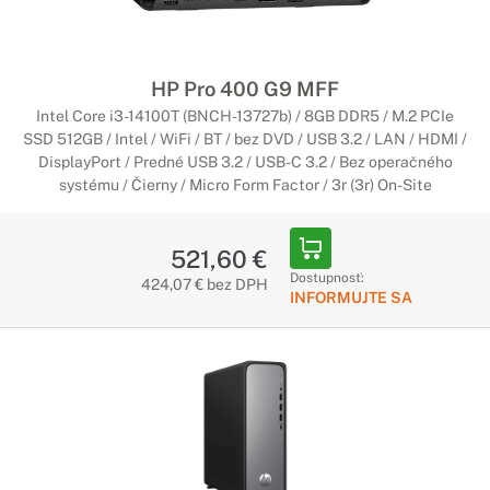
Pripravená na poskytovanie maximálneho
výkonu
Posuňte hranice svojej výpočtovej techniky s pracovnou
HP Pro 400 G9 MFF
stanicou HP Z série, ktorá vám pomôže zvládnuť aj najväčšie
projekty. Je skonštruovaná pre špičkové výpočtové operácie
Intel Core i3-14100T (BNCH-13727b) / 8GB DDR5 / M.2 PCIe
a vizualizáciu, poskytuje vynikajúci výkon a je vybavená šasi
SSD 512GB / Intel / WiFi / BT / bez DVD / USB 3.2 / LAN / HDMI /
ponúkajúcim najväčšie možnosti rozšírenia vo svojom odvetví.
DisplayPort / Predné USB 3.2 / USB-C 3.2 / Bez operačného
systému / Čierny / Micro Form Factor / 3r (3r) On-Site
Počítače HP Envy
Bezhraničná kreativita
521,60 €
Dostupnosť:
424,07 € bez DPH
Počítač HP ENVY je štýlový. Je sofistikovaný. Je inteligentný.
INFORMUJTE SA
Vaša kreativita nesmie byť obmedzovaná, a preto
potrebujete počítač, ktorý dokáže s vami držať krok. Buďte
pripravený na inšpiráciu.
Počítače HP Omen
Zostáva chladný aj pod tlakom