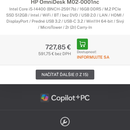
HP OmniDesk M02-0001nc
Intel Core i5-14400 (BNCH-25917b) / 16GB DDR5 / M.2 PCIe
SSD 512GB / Intel / WiFi / BT / bez DVD / USB 2.0 / LAN / HDMI /
DisplayPort / Predné USB 3.2 / USB-C 3.2 / Win11H 64-bit / Sivý
/ MicroTower / 2r (2r) Carry-In
727,85 €
Dostupnosť:
591,75 € bez DPH
INFORMUJTE SA
NAČÍTAŤ ĎALŠIE (1 Z 15)