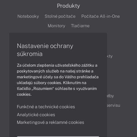
Produkty
Notebooky
Stolné počítače
Počítače All-in-One
Monitory
Tlačiarne
Nastavenie ochrany
Články
súkromia
Obchodné informácie
Novinky
Produkty
Za účelom zlepšenia užívateľského zážitku a
Technológie
Videá
poskytovaných služieb na našej stránke a
marketingové účely sa do Vášho prehliadača
ukladajú súbory cookies. Kliknutím na
Obsah
tlačidlo „Rozumiem“ súhlasíte s využívaním
cookies.
Ako nakupovať
Možnosti doručenia a platby
Podpora a servis
Servisné služby
Cenník servisu
Funkčné a technické cookies
Analytické cookies
Marketingové a reklamné cookies
Kontakty
043 4224 771
Obchodné oddelenie