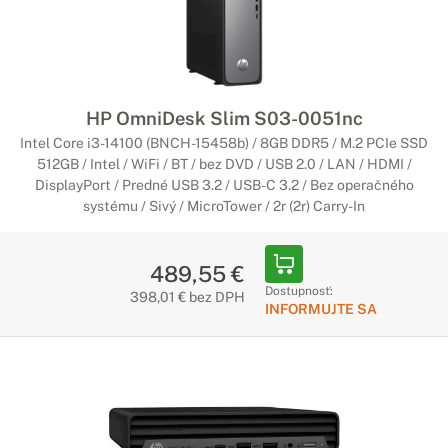
Počítače HP Pro
Testovaný pre beh na dlhé trate
Poskytnite svojej firme silný základ pre ďalší rast, s cenovo
dostupným a spoľahlivým počítačom HP Pro. Je vybavený
HP OmniDesk Slim S03-0051nc
užitočnými funkciami zabezpečenia a spravovateľnosti, ktoré
Intel Core i3-14100 (BNCH-15458b) / 8GB DDR5 / M.2 PCIe SSD
pomôžu vašej firme rásť.
512GB / Intel / WiFi / BT / bez DVD / USB 2.0 / LAN / HDMI /
DisplayPort / Predné USB 3.2 / USB-C 3.2 / Bez operačného
Počítače HP Elite
systému / Sivý / MicroTower / 2r (2r) Carry-In
Obnovte krivku výkonu
489,55 €
Počítač HP EliteDesk prináša pôsobivú hodnotu s
Dostupnosť:
398,01 € bez DPH
nekompromisným výkonom, zabezpečením a
INFORMUJTE SA
spravovateľnosťou. Prispôsobte si ho pomocou rozšíriteľných
doplnkov, ktoré prinášajú možnosti na podnikovej úrovni
spĺňajúce prakticky akékoľvek firemné požiadavky.
Pracovné stanice HP Z séria