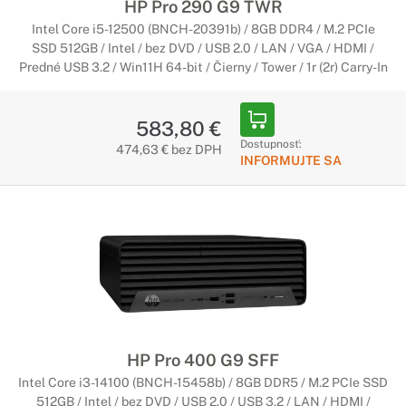
HP Pro 290 G9 TWR
ďalej.
Intel Core i5-12500 (BNCH-20391b) / 8GB DDR4 / M.2 PCIe
SSD 512GB / Intel / bez DVD / USB 2.0 / LAN / VGA / HDMI /
Herné počítače HP
Predné USB 3.2 / Win11H 64-bit / Čierny / Tower / 1r (2r) Carry-In
Maximálny pôžitok z hrania
Herné počítače HP ponúkajú všetko, po čom hráči
583,80 €
počítačových hier môžu túžiť. Tieto kvalité herné stroje sú
Dostupnosť:
474,63 € bez DPH
vybavené tými najlepšími komponentami a najmodernejšími
INFORMUJTE SA
technológiami, aby priniesli ten maximálny zážitok z hrania.
Počítače HP s Copilot+ PC
Začína nová éra umelej inteligencie
Najrýchlejšie a najinteligentnejšie počítače so systémom
Windows v históri. Počítače Copilot+ sú vybavené najnovšími
nástrojmi umelej inteligencie, ktoré urýchľujú vašu
produktivitu a kreativitu.
HP Pro 400 G9 SFF
Intel Core i3-14100 (BNCH-15458b) / 8GB DDR5 / M.2 PCIe SSD
512GB / Intel / bez DVD / USB 2.0 / USB 3.2 / LAN / HDMI /