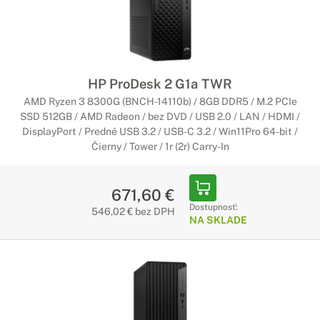
HP ProDesk 2 G1a TWR
AMD Ryzen 3 8300G (BNCH-14110b) / 8GB DDR5 / M.2 PCIe
SSD 512GB / AMD Radeon / bez DVD / USB 2.0 / LAN / HDMI /
DisplayPort / Predné USB 3.2 / USB-C 3.2 / Win11Pro 64-bit /
Čierny / Tower / 1r (2r) Carry-In
671,60 €
Dostupnosť:
546,02 € bez DPH
NA SKLADE