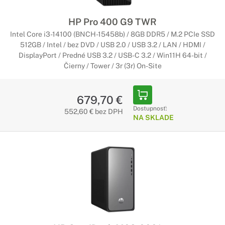
HP Pro 400 G9 TWR
Intel Core i3-14100 (BNCH-15458b) / 8GB DDR5 / M.2 PCIe SSD
512GB / Intel / bez DVD / USB 2.0 / USB 3.2 / LAN / HDMI /
DisplayPort / Predné USB 3.2 / USB-C 3.2 / Win11H 64-bit /
Čierny / Tower / 3r (3r) On-Site
679,70 €
Dostupnosť:
552,60 € bez DPH
NA SKLADE