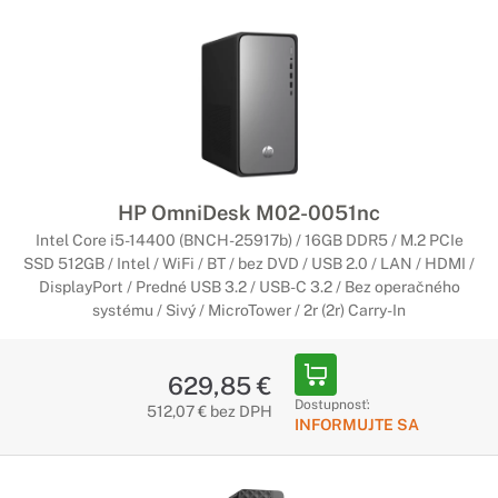
HP OmniDesk M02-0051nc
Intel Core i5-14400 (BNCH-25917b) / 16GB DDR5 / M.2 PCIe
SSD 512GB / Intel / WiFi / BT / bez DVD / USB 2.0 / LAN / HDMI /
DisplayPort / Predné USB 3.2 / USB-C 3.2 / Bez operačného
systému / Sivý / MicroTower / 2r (2r) Carry-In
629,85 €
Dostupnosť:
512,07 € bez DPH
INFORMUJTE SA