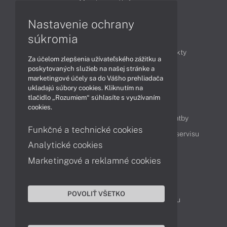
Monitory
Tlačiarne
Nastavenie ochrany
Články
súkromia
Obchodné informácie
Novinky
Produkty
Za účelom zlepšenia užívateľského zážitku a
Technológie
Videá
poskytovaných služieb na našej stránke a
marketingové účely sa do Vášho prehliadača
ukladajú súbory cookies. Kliknutím na
tlačidlo „Rozumiem“ súhlasíte s využívaním
Obsah
cookies.
Ako nakupovať
Možnosti doručenia a platby
Funkčné a technické cookies
Podpora a servis
Servisné služby
Cenník servisu
Analytické cookies
Marketingové a reklamné cookies
Kontakty
043 4224 771
Obchodné oddelenie
POVOLIŤ VŠETKO
Servisné oddelenie
Reklamácia tovaru
TeamViewer (vzdialená podpora)