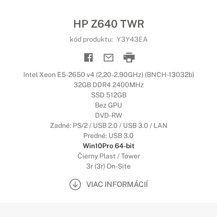
HP Z640 TWR
kód produktu:
Y3Y43EA
Intel Xeon E5-2650 v4 (2,20-2,90GHz) (BNCH-13032b)
32GB DDR4 2400MHz
SSD 512GB
Bez GPU
DVD-RW
Zadné: PS/2 / USB 2.0 / USB 3.0 / LAN
Predné: USB 3.0
Win10Pro 64-bit
Čierny Plast / Tower
3r (3r) On-Site
VIAC INFORMÁCIÍ