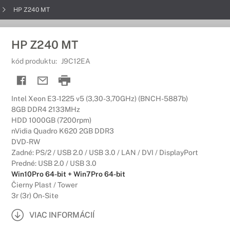
HP Z240 MT
HP Z240 MT
kód produktu:
J9C12EA
Intel Xeon E3-1225 v5 (3,30-3,70GHz) (BNCH-5887b)
8GB DDR4 2133MHz
HDD 1000GB (7200rpm)
nVidia Quadro K620 2GB DDR3
DVD-RW
Zadné: PS/2 / USB 2.0 / USB 3.0 / LAN / DVI / DisplayPort
Predné: USB 2.0 / USB 3.0
Win10Pro 64-bit + Win7Pro 64-bit
Čierny Plast / Tower
3r (3r) On-Site
VIAC INFORMÁCIÍ