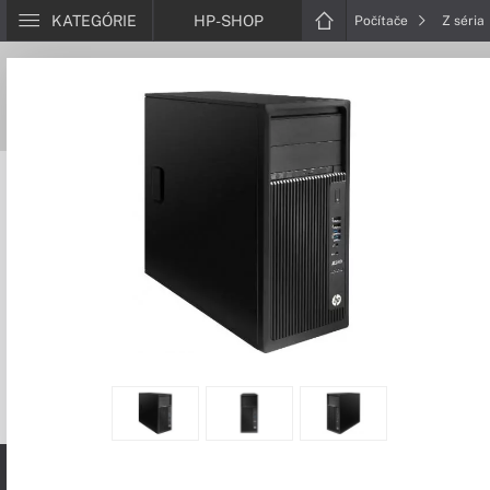
KATEGÓRIE
HP-SHOP
Počítače
Z séria