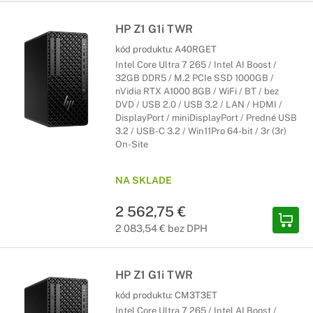
HP Z1 G1i TWR
kód produktu:
A40RGET
Intel Core Ultra 7 265 / Intel AI Boost /
32GB DDR5 / M.2 PCIe SSD 1000GB /
nVidia RTX A1000 8GB / WiFi / BT / bez
DVD / USB 2.0 / USB 3.2 / LAN / HDMI /
DisplayPort / miniDisplayPort / Predné USB
3.2 / USB-C 3.2 / Win11Pro 64-bit / 3r (3r)
On-Site
NA SKLADE
2 562,75 €
2 083,54 € bez DPH
HP Z1 G1i TWR
kód produktu:
CM3T3ET
Intel Core Ultra 7 265 / Intel AI Boost /