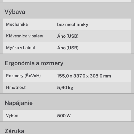
Výbava
Mechanika
bez mechaniky
Klávesnica v balení
Áno (USB)
Myška v balení
Áno (USB)
Ergonómia a rozmery
Rozmery (ŠxVxH)
155,0 x 337,0 x 308,0 mm
Hmotnosť
5,60 kg
Napájanie
Výkon
500 W
Záruka