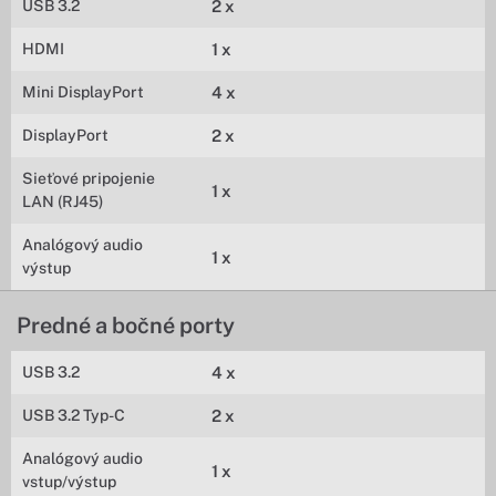
USB 3.2
2 x
HDMI
1 x
Mini DisplayPort
4 x
DisplayPort
2 x
Sieťové pripojenie
1 x
LAN (RJ45)
Analógový audio
1 x
výstup
Predné a bočné porty
USB 3.2
4 x
USB 3.2 Typ-C
2 x
Analógový audio
1 x
vstup/výstup