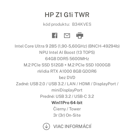
HP Z1 G1i TWR
kód produktu:
B34KVES
Intel Core Ultra 9 285 (1,90-5,60GHz) (BNCH-49294b)
NPU Intel AI Boost (13 TOPS)
64GB DDR5 5600MHz
M.2 PCIe SSD 512GB + M.2 PCIe SSD 1000GB
nVidia RTX A1000 8GB GDDR6
bez DVD
Zadné: USB 2.0 / USB 3.2 / LAN / HDMI / DisplayPort /
miniDisplayPort
Predné: USB 3.2 / USB-C 3.2
Win11Pro 64-bit
Čierny / Tower
3r (3r) On-Site
VIAC INFORMÁCIÍ