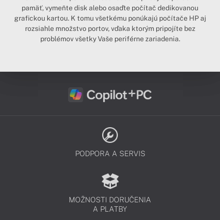
pamäť, vymeňte disk alebo osaďte počítač dedikovanou
grafickou kartou. K tomu všetkému ponúkajú počítače HP aj
rozsiahle množstvo portov, vďaka ktorým pripojíte bez
problémov všetky Vaše periférne zariadenia.
PODPORA A SERVIS
MOŽNOSTI DORUČENIA
A PLATBY