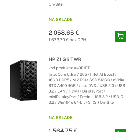
On-Site
NA SKLADE
2 058,65 €
1 673,70 € bez DPH
HP Z1 G1i TWR
kód produktu:
A40RJET
Intel Core Ultra 7 265 / Intel AI Boost /
16GB DDR5 / M.2 PCIe SSD 512GB / nVidia
RTX A400 4GB / / bez DVD / USB 2.0 / USB
3.2 / LAN / HDMI / DisplayPort /
miniDisplayPort / Predné USB 3.2 / USB-C
3.2 / Win11Pro 64-bit / 3r (3r) On-Site
NA SKLADE
1 564,75 €