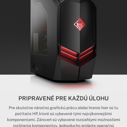
PRIPRAVENÉ PRE KAŽDÚ ÚLOHU
Pre skutočne náročnú grafickú prácu alebo hranie hier sú tu
počítače HP, ktoré sú vybavené tými najvýkonnejšími
komponentami. Zároveň sú vybavené rozsiahlymi možnosťami
rozšírenia komponentov. Jednoducho pridajte operačnú