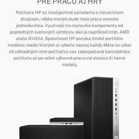
PRE PRÁCU AJ HRY
Počítače HP sú inteligentné zariadenia s inovatívnym
dizajnom, vďaka ktorým bude Vaša práca omnoho
jednoduchšia. Využívajú tie najnovšie komponenty od
popredných svetových výrobcov, ako je napríklad Intel, AMD
alebo NVIDIA. Spoločnosť HP ponúka široké portfólio
modelov, medzi ktorými si vyberie naozaj každý. Máte na výber
od základných mini počítačov cez zabezpečené kancelárske
počítače až po veľmi výkonné pracovné stanice či herné
modely.