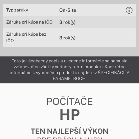
Typ záruky
On-Site
Záruka pri kúpe na IČO
3 rok(y)
Záruka pri kúpe bez
3 rok(y)
IČO
Toto je všeobecný popis a uvedené informácie sa nemusia
vzťahovať na všetky varianty tohto produktu. Konkrétne
informácie k vybranému produktu nájdete v ŠPECIFIKÁCIÍ A
PARAMETROCH.
POČÍTAČE
HP
TEN NAJLEPŠÍ VÝKON