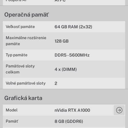
Operačná pamäť
Veľkosť pamäte
64 GB RAM (2x32)
Maximálne rozšírenie
128 GB
pamäte
Typ pamäte
DDR5 - 5600MHz
Pamäťové sloty
4 x (DIMM)
celkom
Voľné pamäťové sloty
2
Grafická karta
Model
nVidia RTX A1000
Pamäť
8 GB (GDDR6)