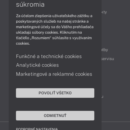
Články
súkromia
Obchodné informácie
Novinky
Produkty
Za účelom zlepšenia užívateľského zážitku a
Technológie
Videá
poskytovaných služieb na našej stránke a
marketingové účely sa do Vášho prehliadača
ukladajú súbory cookies. Kliknutím na
tlačidlo „Rozumiem“ súhlasíte s využívaním
Obsah
cookies.
Ako nakupovať
Možnosti doručenia a platby
Funkčné a technické cookies
Podpora a servis
Servisné služby
Cenník servisu
Analytické cookies
Marketingové a reklamné cookies
Kontakty
043 4224 771
Obchodné oddelenie
POVOLIŤ VŠETKO
Servisné oddelenie
Reklamácia tovaru
TeamViewer (vzdialená podpora)
ODMIETNUŤ
PODROBNÉ NASTAVENIA