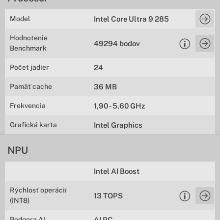
Model
Intel Core Ultra 9 285
Hodnotenie
49294 bodov
Benchmark
Počet jadier
24
Pamäť cache
36 MB
Frekvencia
1,90 - 5,60 GHz
Grafická karta
Intel Graphics
NPU
Intel AI Boost
Rýchlosť operácií
13 TOPS
(INT8)
Podpora AI
AI PC