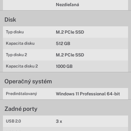
Nezdieľaná
Disk
Typ disku
M.2 PCIe SSD
Kapacita disku
512 GB
Typ disku 2
M.2 PCIe SSD
Kapacita disku 2
1000 GB
Operačný systém
Predinštalovaný
Windows 11 Professional 64-bit
Zadné porty
USB 2.0
3 x