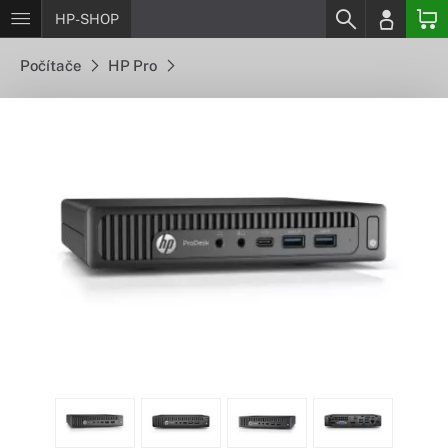
HP-SHOP
Počítače
HP Pro