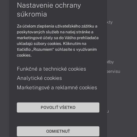
Nastavenie ochrany
Články
súkromia
Obchodné informácie
Novinky
Produkty
Za účelom zlepšenia užívateľského zážitku a
Technológie
Videá
poskytovaných služieb na našej stránke a
marketingové účely sa do Vášho prehliadača
ukladajú súbory cookies. Kliknutím na
tlačidlo „Rozumiem“ súhlasíte s využívaním
Obsah
cookies.
Ako nakupovať
Možnosti doručenia a platby
Funkčné a technické cookies
Podpora a servis
Servisné služby
Cenník servisu
Analytické cookies
Marketingové a reklamné cookies
Kontakty
043 4224 771
Obchodné oddelenie
POVOLIŤ VŠETKO
Servisné oddelenie
Reklamácia tovaru
TeamViewer (vzdialená podpora)
ODMIETNUŤ