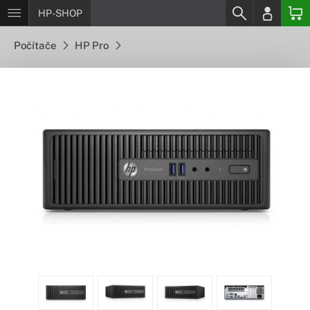
HP-SHOP
Počítače
HP Pro