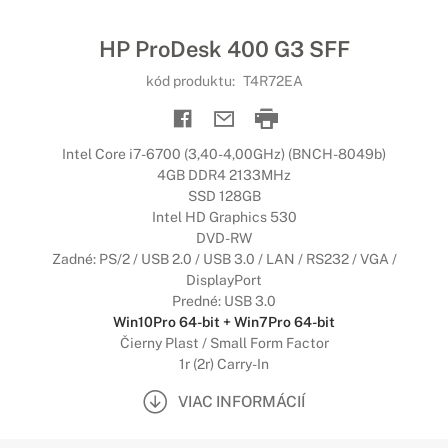
HP ProDesk 400 G3 SFF
kód produktu:
T4R72EA
Intel Core i7-6700 (3,40-4,00GHz) (BNCH-8049b)
4GB DDR4 2133MHz
SSD 128GB
Intel HD Graphics 530
DVD-RW
Zadné: PS/2 / USB 2.0 / USB 3.0 / LAN / RS232 / VGA /
DisplayPort
Predné: USB 3.0
Win10Pro 64-bit + Win7Pro 64-bit
Čierny Plast / Small Form Factor
1r (2r) Carry-In
VIAC INFORMÁCIÍ