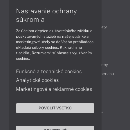
Nastavenie ochrany
Články
súkromia
Obchodné informácie
Novinky
Produkty
Za účelom zlepšenia užívateľského zážitku a
Technológie
Videá
poskytovaných služieb na našej stránke a
marketingové účely sa do Vášho prehliadača
ukladajú súbory cookies. Kliknutím na
tlačidlo „Rozumiem“ súhlasíte s využívaním
Obsah
cookies.
Ako nakupovať
Možnosti doručenia a platby
Funkčné a technické cookies
Podpora a servis
Servisné služby
Cenník servisu
Analytické cookies
Marketingové a reklamné cookies
Kontakty
043 4224 771
Obchodné oddelenie
POVOLIŤ VŠETKO
Servisné oddelenie
Reklamácia tovaru
TeamViewer (vzdialená podpora)