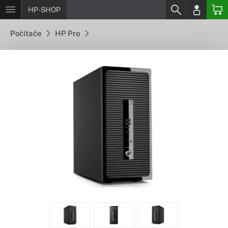
HP-SHOP
Počítače
HP Pro