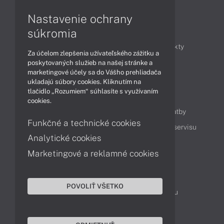
Nastavenie ochrany
Články
súkromia
Obchodné informácie
Novinky
Produkty
Za účelom zlepšenia užívateľského zážitku a
Technológie
Videá
poskytovaných služieb na našej stránke a
marketingové účely sa do Vášho prehliadača
ukladajú súbory cookies. Kliknutím na
tlačidlo „Rozumiem“ súhlasíte s využívaním
Obsah
cookies.
Ako nakupovať
Možnosti doručenia a platby
Funkčné a technické cookies
Podpora a servis
Servisné služby
Cenník servisu
Analytické cookies
Marketingové a reklamné cookies
Kontakty
043 4224 771
Obchodné oddelenie
POVOLIŤ VŠETKO
Servisné oddelenie
Reklamácia tovaru
TeamViewer (vzdialená podpora)