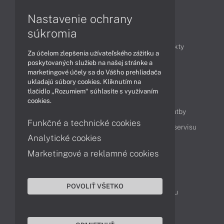
Nastavenie ochrany
Články
súkromia
Obchodné informácie
Novinky
Produkty
Za účelom zlepšenia užívateľského zážitku a
Technológie
Videá
poskytovaných služieb na našej stránke a
marketingové účely sa do Vášho prehliadača
ukladajú súbory cookies. Kliknutím na
tlačidlo „Rozumiem“ súhlasíte s využívaním
Obsah
cookies.
Ako nakupovať
Možnosti doručenia a platby
Funkčné a technické cookies
Podpora a servis
Servisné služby
Cenník servisu
Analytické cookies
Marketingové a reklamné cookies
Kontakty
043 4224 771
Obchodné oddelenie
POVOLIŤ VŠETKO
Servisné oddelenie
Reklamácia tovaru
TeamViewer (vzdialená podpora)