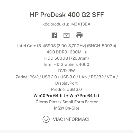
HP ProDesk 400 G2 SFF
kód produktu:
M3X13EA
Intel Core i5-4590S (3,00-3,70GHz) (BNCH-5093b)
4GB DDR3 1600MHz
HDD 500GB (7200rpm)
Intel HD Graphics 4600
DVD-RW
Zadné: PS/2 / USB 2.0 / USB 3.0 / LAN / RS232 / VGA /
DisplayPort
Predné: USB 3.0
Win10Pro 64-bit + Win7Pro 64-bit
Čierny Plast / Small Form Factor
1r (2r) On-Site
VIAC INFORMÁCIÍ