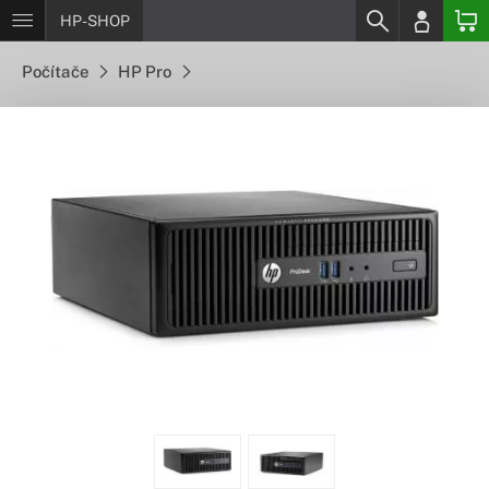
HP-SHOP
Počítače
HP Pro