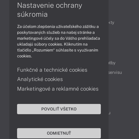
Nastavenie ochrany
Články
súkromia
Obchodné informácie
Novinky
Produkty
Za účelom zlepšenia užívateľského zážitku a
Technológie
Videá
poskytovaných služieb na našej stránke a
marketingové účely sa do Vášho prehliadača
ukladajú súbory cookies. Kliknutím na
tlačidlo „Rozumiem“ súhlasíte s využívaním
Obsah
cookies.
Ako nakupovať
Možnosti doručenia a platby
Funkčné a technické cookies
Podpora a servis
Servisné služby
Cenník servisu
Analytické cookies
Marketingové a reklamné cookies
Kontakty
043 4224 771
Obchodné oddelenie
POVOLIŤ VŠETKO
Servisné oddelenie
Reklamácia tovaru
TeamViewer (vzdialená podpora)
ODMIETNUŤ