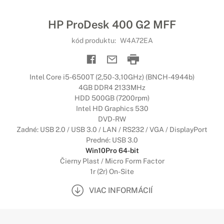
HP ProDesk 400 G2 MFF
kód produktu:
W4A72EA
Intel Core i5-6500T (2,50-3,10GHz) (BNCH-4944b)
4GB DDR4 2133MHz
HDD 500GB (7200rpm)
Intel HD Graphics 530
DVD-RW
Zadné: USB 2.0 / USB 3.0 / LAN / RS232 / VGA / DisplayPort
Predné: USB 3.0
Win10Pro 64-bit
Čierny Plast / Micro Form Factor
1r (2r) On-Site
VIAC INFORMÁCIÍ