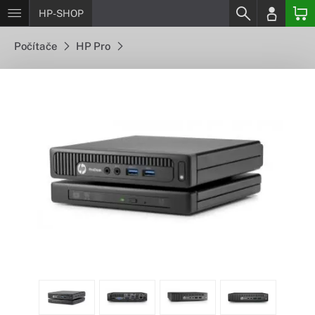
HP-SHOP
Počítače
HP Pro