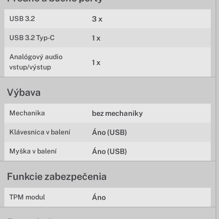
USB 3.2
3 x
USB 3.2 Typ-C
1 x
Analógový audio
1 x
vstup/výstup
Výbava
Mechanika
bez mechaniky
Klávesnica v balení
Áno (USB)
Myška v balení
Áno (USB)
Funkcie zabezpečenia
TPM modul
Áno