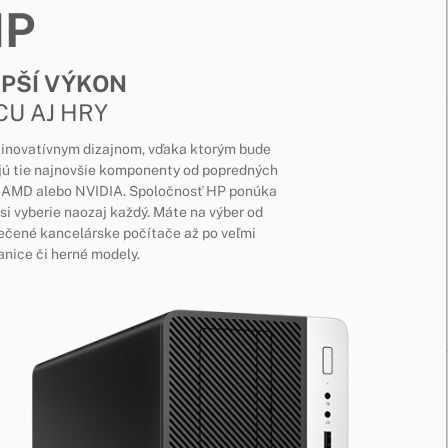
HP
EPŠÍ VÝKON
CU AJ HRY
s inovatívnym dizajnom, vďaka ktorým bude
jú tie najnovšie komponenty od popredných
el, AMD alebo NVIDIA. Spoločnosť HP ponúka
si vyberie naozaj každý. Máte na výber od
ečené kancelárske počítače až po veľmi
nice či herné modely.