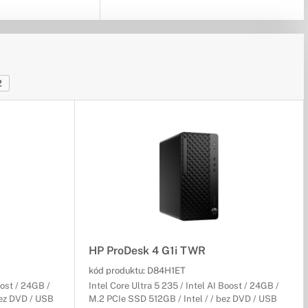
2
HP ProDesk 4 G1i TWR
kód produktu:
D84H1ET
oost / 24GB /
Intel Core Ultra 5 235 / Intel AI Boost / 24GB /
bez DVD / USB
M.2 PCIe SSD 512GB / Intel / / bez DVD / USB