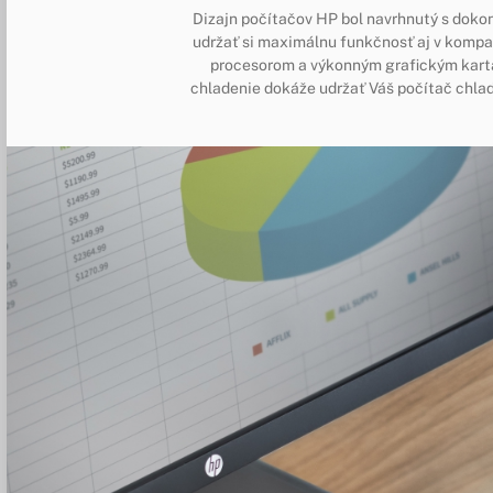
Dizajn počítačov HP bol navrhnutý s doko
udržať si maximálnu funkčnosť aj v komp
procesorom a výkonným grafickým kart
chladenie dokáže udržať Váš počítač chlad