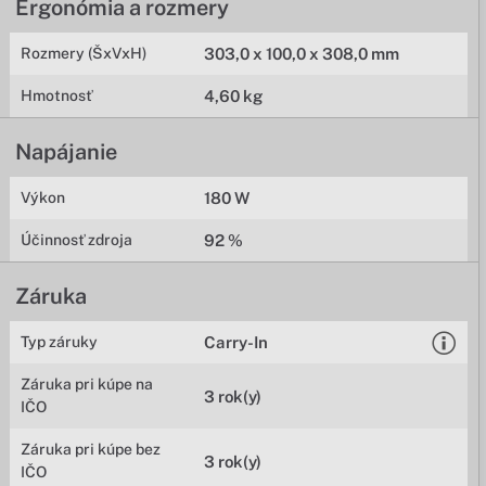
Ergonómia a rozmery
Rozmery (ŠxVxH)
303,0 x 100,0 x 308,0 mm
Hmotnosť
4,60 kg
Napájanie
Výkon
180 W
Účinnosť zdroja
92 %
Záruka
Typ záruky
Carry-In
Záruka pri kúpe na
3 rok(y)
IČO
Záruka pri kúpe bez
3 rok(y)
IČO