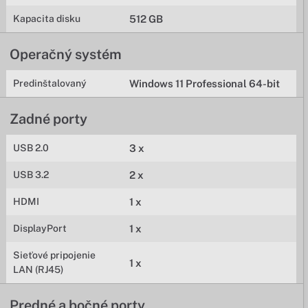
Kapacita disku
512 GB
Operačný systém
Predinštalovaný
Windows 11 Professional 64-bit
Zadné porty
USB 2.0
3 x
USB 3.2
2 x
HDMI
1 x
DisplayPort
1 x
Sieťové pripojenie
1 x
LAN (RJ45)
Predné a bočné porty