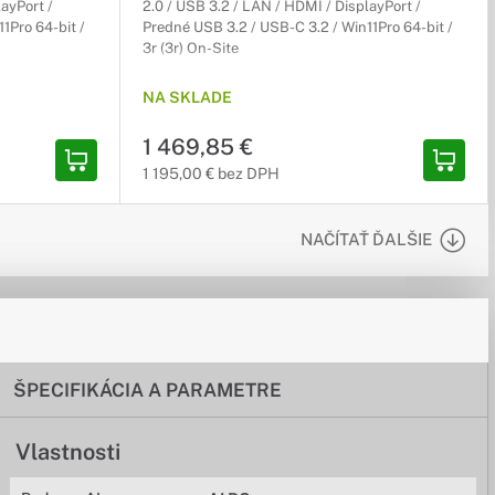
ayPort /
2.0 / USB 3.2 / LAN / HDMI / DisplayPort /
1Pro 64-bit /
Predné USB 3.2 / USB-C 3.2 / Win11Pro 64-bit /
3r (3r) On-Site
NA SKLADE
1 469,85 €
1 195,00 € bez DPH
NAČÍTAŤ ĎALŠIE
ŠPECIFIKÁCIA A PARAMETRE
Vlastnosti