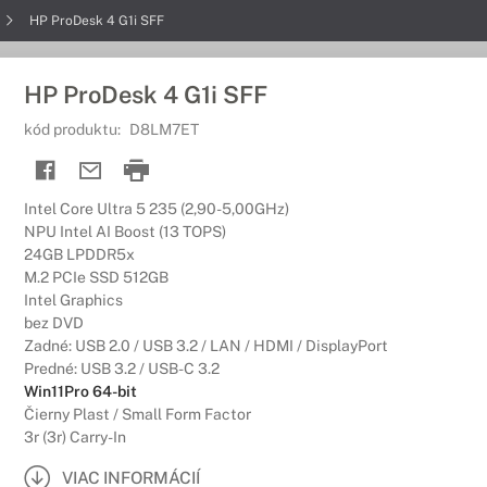
HP ProDesk 4 G1i SFF
HP ProDesk 4 G1i SFF
kód produktu:
D8LM7ET
Intel Core Ultra 5 235 (2,90-5,00GHz)
NPU Intel AI Boost (13 TOPS)
24GB LPDDR5x
M.2 PCIe SSD 512GB
Intel Graphics
bez DVD
Zadné: USB 2.0 / USB 3.2 / LAN / HDMI / DisplayPort
Predné: USB 3.2 / USB-C 3.2
Win11Pro 64-bit
Čierny Plast / Small Form Factor
3r (3r) Carry-In
VIAC INFORMÁCIÍ