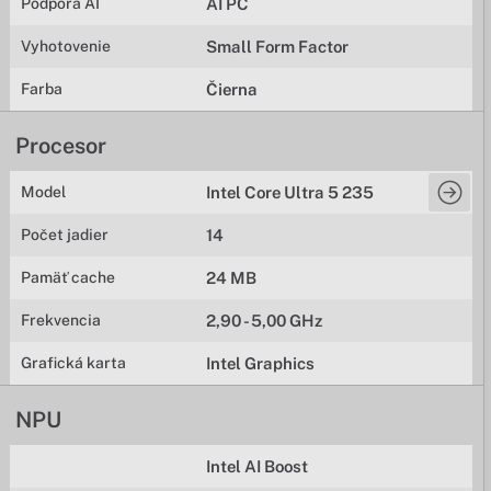
Podpora AI
AI PC
Vyhotovenie
Small Form Factor
Farba
Čierna
Procesor
Model
Intel Core Ultra 5 235
Počet jadier
14
Pamäť cache
24 MB
Frekvencia
2,90 - 5,00 GHz
Grafická karta
Intel Graphics
NPU
Intel AI Boost