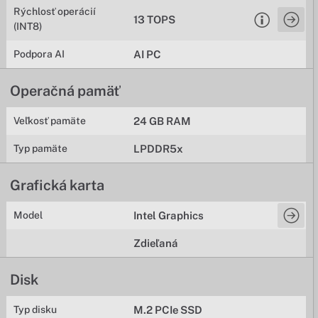
Rýchlosť operácií
13 TOPS
(INT8)
Podpora AI
AI PC
Operačná pamäť
Veľkosť pamäte
24 GB RAM
Typ pamäte
LPDDR5x
Grafická karta
Model
Intel Graphics
Zdieľaná
Disk
Typ disku
M.2 PCIe SSD