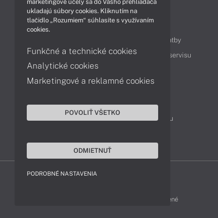
marketingové účely sa do Vášho prehliadača
ukladajú súbory cookies. Kliknutím na
tlačidlo „Rozumiem“ súhlasíte s využívaním
Obsah
cookies.
Ako nakupovať
Možnosti doručenia a platby
Funkčné a technické cookies
Podpora a servis
Servisné služby
Cenník servisu
Analytické cookies
Marketingové a reklamné cookies
Kontakty
043 4224 771
Obchodné oddelenie
POVOLIŤ VŠETKO
Servisné oddelenie
Reklamácia tovaru
TeamViewer (vzdialená podpora)
ODMIETNUŤ
PODROBNÉ NASTAVENIA
HP-SHOP © 2012 - 2026 Všetky práva vyhradené