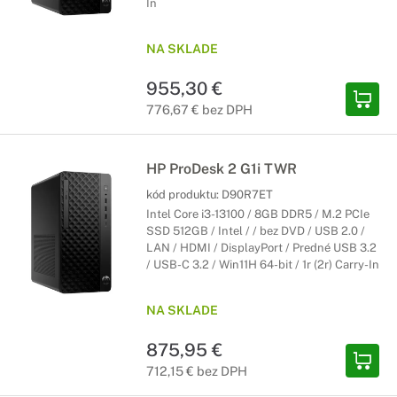
In
NA SKLADE
955,30 €
776,67 € bez DPH
HP ProDesk 2 G1i TWR
kód produktu:
D90R7ET
Intel Core i3-13100 / 8GB DDR5 / M.2 PCIe
SSD 512GB / Intel / / bez DVD / USB 2.0 /
LAN / HDMI / DisplayPort / Predné USB 3.2
/ USB-C 3.2 / Win11H 64-bit / 1r (2r) Carry-In
NA SKLADE
875,95 €
712,15 € bez DPH