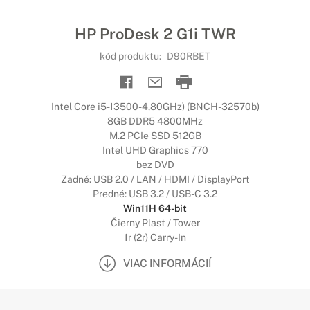
HP ProDesk 2 G1i TWR
kód produktu:
D90RBET
Intel Core i5-13500-4,80GHz) (BNCH-32570b)
8GB DDR5 4800MHz
M.2 PCIe SSD 512GB
Intel UHD Graphics 770
bez DVD
Zadné: USB 2.0 / LAN / HDMI / DisplayPort
Predné: USB 3.2 / USB-C 3.2
Win11H 64-bit
Čierny Plast / Tower
1r (2r) Carry-In
VIAC INFORMÁCIÍ