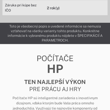
Záruka pri kúpe bez
2 rok(y)
IČO
Toto je všeobecný popis a uvedené informácie sa nemusia
vzťahovať na všetky varianty tohto produktu. Konkrétne
informácie k vybranému produktu nájdete v ŠPECIFIKÁCIÍ A
PARAMETROCH.
POČÍTAČE
HP
TEN NAJLEPŠÍ VÝKON
PRE PRÁCU AJ HRY
Počítače HP sú inteligentné zariadenia s inovatívnym
dizajnom, vďaka ktorým bude Vaša práca omnoho
jednoduchšia. Využívajú tie najnovšie komponenty od