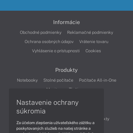
Informácie
Obchodné podmienky
Reklamačné podmienky
Ochrana osobných údajov
Vrátenie tovaru
Vyhlásenie o prístupnosti
Cookies
Produkty
Notebooky
Stolné počítače
Počítače All-in-One
Monitory
Tlačiarne
Nastavenie ochrany
Články
súkromia
Obchodné informácie
Novinky
Produkty
Za účelom zlepšenia užívateľského zážitku a
Technológie
Videá
poskytovaných služieb na našej stránke a