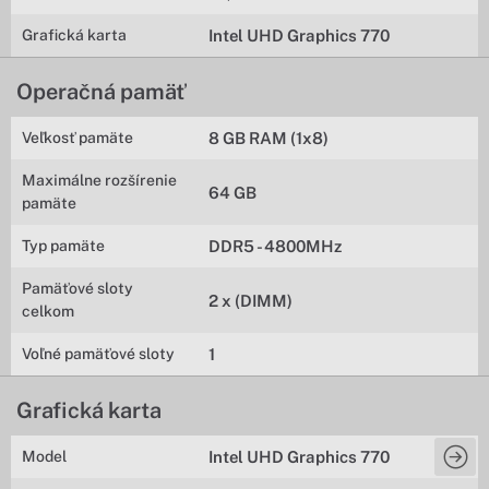
Grafická karta
Intel UHD Graphics 770
Operačná pamäť
Veľkosť pamäte
8 GB RAM (1x8)
Maximálne rozšírenie
64 GB
pamäte
Typ pamäte
DDR5 - 4800MHz
Pamäťové sloty
2 x (DIMM)
celkom
Voľné pamäťové sloty
1
Grafická karta
Model
Intel UHD Graphics 770