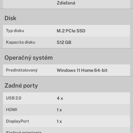
Zdieľaná
Disk
Typ disku
M.2 PCIe SSD
Kapacita disku
512 GB
Operačný systém
Predinštalovaný
Windows 11 Home 64-bit
Zadné porty
USB 2.0
4 x
HDMI
1 x
DisplayPort
1 x
Sieťové pripojenie