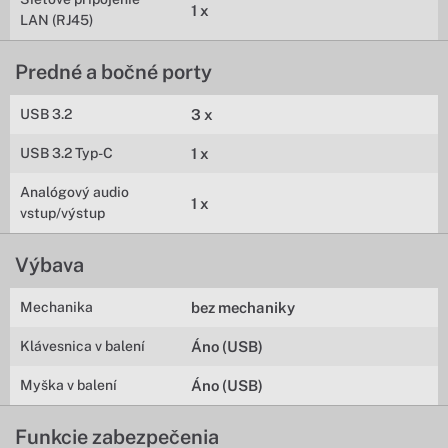
1 x
LAN (RJ45)
Predné a bočné porty
USB 3.2
3 x
USB 3.2 Typ-C
1 x
Analógový audio
1 x
vstup/výstup
Výbava
Mechanika
bez mechaniky
Klávesnica v balení
Áno (USB)
Myška v balení
Áno (USB)
Funkcie zabezpečenia