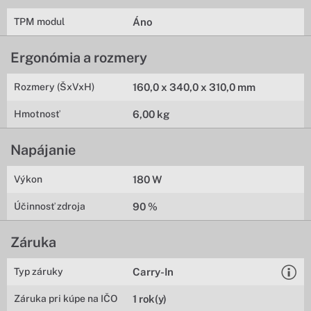
TPM modul
Áno
Ergonómia a rozmery
Rozmery (ŠxVxH)
160,0 x 340,0 x 310,0 mm
Hmotnosť
6,00 kg
Napájanie
Výkon
180 W
Účinnosť zdroja
90 %
Záruka
Typ záruky
Carry-In
Záruka pri kúpe na IČO
1 rok(y)