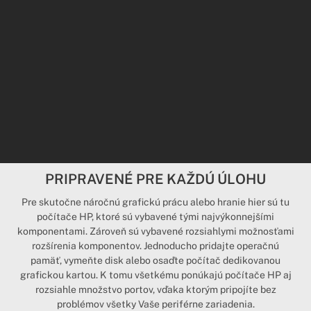
PRIPRAVENÉ PRE KAŽDÚ ÚLOHU
Pre skutočne náročnú grafickú prácu alebo hranie hier sú tu
počítače HP, ktoré sú vybavené tými najvýkonnejšími
komponentami. Zároveň sú vybavené rozsiahlymi možnosťami
rozšírenia komponentov. Jednoducho pridajte operačnú
pamäť, vymeňte disk alebo osaďte počítač dedikovanou
grafickou kartou. K tomu všetkému ponúkajú počítače HP aj
rozsiahle množstvo portov, vďaka ktorým pripojíte bez
problémov všetky Vaše periférne zariadenia.