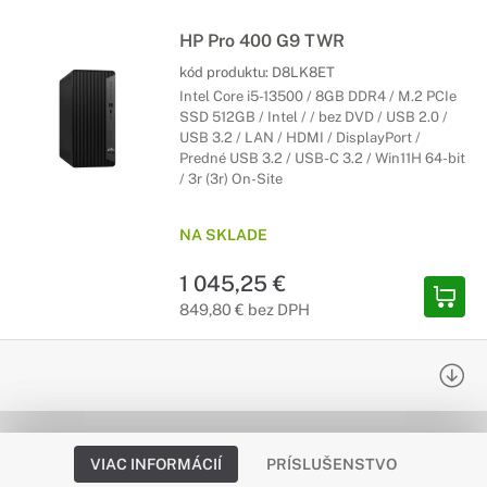
HP Pro 400 G9 TWR
kód produktu:
D8LK8ET
Intel Core i5-13500 / 8GB DDR4 / M.2 PCIe
SSD 512GB / Intel / / bez DVD / USB 2.0 /
USB 3.2 / LAN / HDMI / DisplayPort /
Predné USB 3.2 / USB-C 3.2 / Win11H 64-bit
/ 3r (3r) On-Site
NA SKLADE
1 045,25 €
849,80 € bez DPH
VIAC INFORMÁCIÍ
PRÍSLUŠENSTVO