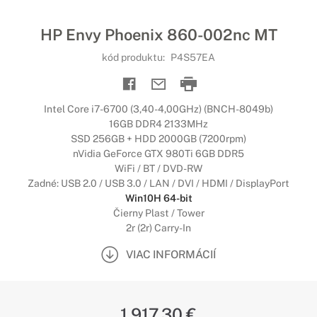
HP Envy Phoenix 860-002nc MT
kód produktu:
P4S57EA
Intel Core i7-6700 (3,40-4,00GHz) (BNCH-8049b)
16GB DDR4 2133MHz
SSD 256GB + HDD 2000GB (7200rpm)
nVidia GeForce GTX 980Ti 6GB DDR5
WiFi / BT / DVD-RW
Zadné: USB 2.0 / USB 3.0 / LAN / DVI / HDMI / DisplayPort
Win10H 64-bit
Čierny Plast / Tower
2r (2r) Carry-In
VIAC INFORMÁCIÍ
1 917,30 €