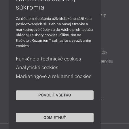
Články
súkromia
Obchodné informácie
Novinky
Produkty
Za účelom zlepšenia užívateľského zážitku a
Technológie
Videá
poskytovaných služieb na našej stránke a
marketingové účely sa do Vášho prehliadača
ukladajú súbory cookies. Kliknutím na
tlačidlo „Rozumiem“ súhlasíte s využívaním
Obsah
cookies.
Ako nakupovať
Možnosti doručenia a platby
Funkčné a technické cookies
Podpora a servis
Servisné služby
Cenník servisu
Analytické cookies
Marketingové a reklamné cookies
Kontakty
043 4224 771
Obchodné oddelenie
POVOLIŤ VŠETKO
Servisné oddelenie
Reklamácia tovaru
TeamViewer (vzdialená podpora)
ODMIETNUŤ