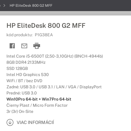
e
HP EliteDesk 800 G2 MFF
HP EliteDesk 800 G2 MFF
kód produktu:
P1G38EA
Intel Core i5-6500T (2,50-3,10GHz) (BNCH-4944b)
8GB DDR4 2133MHz
SSD 128GB
Intel HD Graphics 530
WiFi / BT / bez DVD
Zadné: USB 3.0 / USB 3.1 / LAN / VGA / DisplayPort
Predné: USB 3.0
Win10Pro 64-bit + Win7Pro 64-bit
Čierny Plast / Micro Form Factor
3r (3r) On-Site
VIAC INFORMÁCIÍ