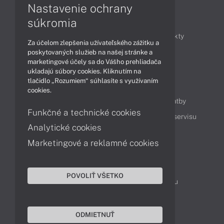
Nastavenie ochrany
Články
súkromia
Obchodné informácie
Novinky
Produkty
Za účelom zlepšenia užívateľského zážitku a
Technológie
Videá
poskytovaných služieb na našej stránke a
marketingové účely sa do Vášho prehliadača
ukladajú súbory cookies. Kliknutím na
tlačidlo „Rozumiem“ súhlasíte s využívaním
Obsah
cookies.
Ako nakupovať
Možnosti doručenia a platby
Funkčné a technické cookies
Podpora a servis
Servisné služby
Cenník servisu
Analytické cookies
Marketingové a reklamné cookies
Kontakty
043 4224 771
Obchodné oddelenie
POVOLIŤ VŠETKO
Servisné oddelenie
Reklamácia tovaru
TeamViewer (vzdialená podpora)
ODMIETNUŤ