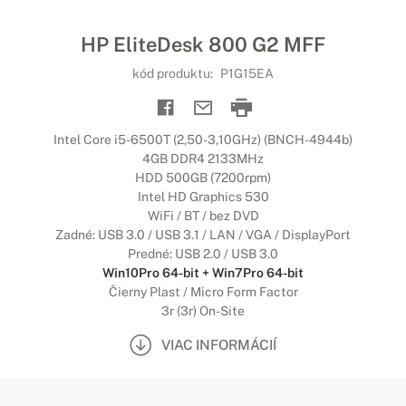
HP EliteDesk 800 G2 MFF
kód produktu:
P1G15EA
Intel Core i5-6500T (2,50-3,10GHz) (BNCH-4944b)
4GB DDR4 2133MHz
HDD 500GB (7200rpm)
Intel HD Graphics 530
WiFi / BT / bez DVD
Zadné: USB 3.0 / USB 3.1 / LAN / VGA / DisplayPort
Predné: USB 2.0 / USB 3.0
Win10Pro 64-bit + Win7Pro 64-bit
Čierny Plast / Micro Form Factor
3r (3r) On-Site
VIAC INFORMÁCIÍ