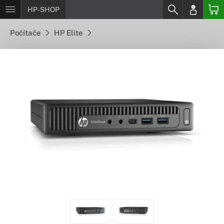
HP-SHOP
Počítače
HP Elite