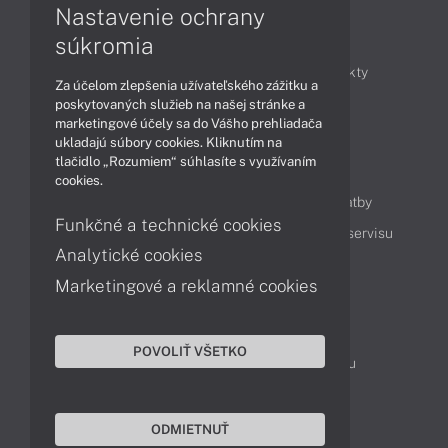
Nastavenie ochrany
Články
súkromia
Obchodné informácie
Novinky
Produkty
Za účelom zlepšenia užívateľského zážitku a
Technológie
Videá
poskytovaných služieb na našej stránke a
marketingové účely sa do Vášho prehliadača
ukladajú súbory cookies. Kliknutím na
tlačidlo „Rozumiem“ súhlasíte s využívaním
Obsah
cookies.
Ako nakupovať
Možnosti doručenia a platby
Funkčné a technické cookies
Podpora a servis
Servisné služby
Cenník servisu
Analytické cookies
Marketingové a reklamné cookies
Kontakty
043 4224 771
Obchodné oddelenie
POVOLIŤ VŠETKO
Servisné oddelenie
Reklamácia tovaru
TeamViewer (vzdialená podpora)
ODMIETNUŤ