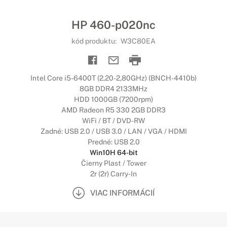
HP 460-p020nc
kód produktu:
W3C80EA
Intel Core i5-6400T (2,20-2,80GHz) (BNCH-4410b)
8GB DDR4 2133MHz
HDD 1000GB (7200rpm)
AMD Radeon R5 330 2GB DDR3
WiFi / BT / DVD-RW
Zadné: USB 2.0 / USB 3.0 / LAN / VGA / HDMI
Predné: USB 2.0
Win10H 64-bit
Čierny Plast / Tower
2r (2r) Carry-In
VIAC INFORMÁCIÍ