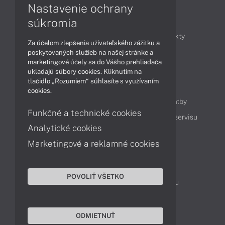
Nastavenie ochrany
Články
súkromia
Obchodné informácie
Novinky
Produkty
Za účelom zlepšenia užívateľského zážitku a
Technológie
Videá
poskytovaných služieb na našej stránke a
marketingové účely sa do Vášho prehliadača
ukladajú súbory cookies. Kliknutím na
tlačidlo „Rozumiem“ súhlasíte s využívaním
Obsah
cookies.
Ako nakupovať
Možnosti doručenia a platby
Funkčné a technické cookies
Podpora a servis
Servisné služby
Cenník servisu
Analytické cookies
Marketingové a reklamné cookies
Kontakty
043 4224 771
Obchodné oddelenie
POVOLIŤ VŠETKO
Servisné oddelenie
Reklamácia tovaru
TeamViewer (vzdialená podpora)
ODMIETNUŤ