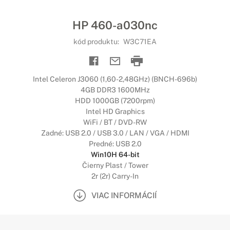
HP 460-a030nc
kód produktu:
W3C71EA
Intel Celeron J3060 (1,60-2,48GHz) (BNCH-696b)
4GB DDR3 1600MHz
HDD 1000GB (7200rpm)
Intel HD Graphics
WiFi / BT / DVD-RW
Zadné: USB 2.0 / USB 3.0 / LAN / VGA / HDMI
Predné: USB 2.0
Win10H 64-bit
Čierny Plast / Tower
2r (2r) Carry-In
VIAC INFORMÁCIÍ