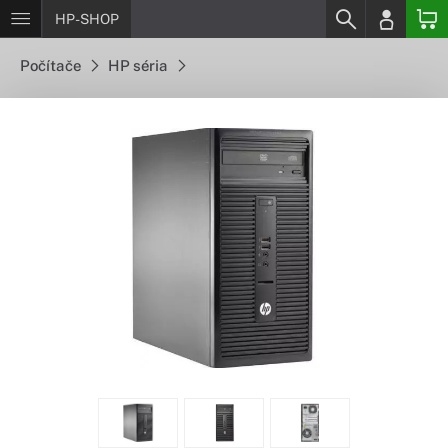
HP-SHOP
Počítače
HP séria