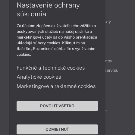
Nastavenie ochrany
Články
súkromia
Obchodné informácie
Novinky
Produkty
Za účelom zlepšenia užívateľského zážitku a
Technológie
Videá
poskytovaných služieb na našej stránke a
marketingové účely sa do Vášho prehliadača
ukladajú súbory cookies. Kliknutím na
tlačidlo „Rozumiem“ súhlasíte s využívaním
Obsah
cookies.
Ako nakupovať
Možnosti doručenia a platby
Funkčné a technické cookies
Podpora a servis
Servisné služby
Cenník servisu
Analytické cookies
Marketingové a reklamné cookies
Kontakty
043 4224 771
Obchodné oddelenie
POVOLIŤ VŠETKO
Servisné oddelenie
Reklamácia tovaru
TeamViewer (vzdialená podpora)
ODMIETNUŤ