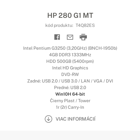
HP 280 G1 MT
kód produktu:
T4Q82ES
Intel Pentium G3250 (3,20GHz) (BNCH-1950b)
4GB DDR3 1333MHz
HDD 500GB (5400rpm)
Intel HD Graphics
DVD-RW
Zadné: USB 2.0 / USB 3.0 / LAN / VGA / DVI
Predné: USB 2.0
Win10H 64-bit
Čierny Plast / Tower
1r (2r) Carry-In
VIAC INFORMÁCIÍ