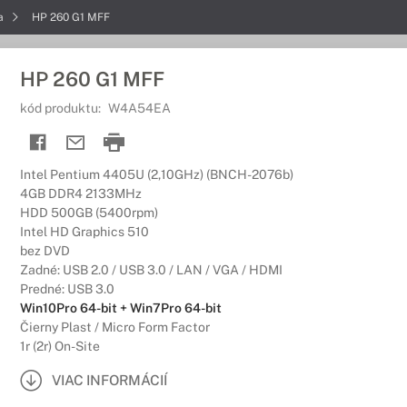
ia
HP 260 G1 MFF
HP 260 G1 MFF
kód produktu:
W4A54EA
Intel Pentium 4405U (2,10GHz) (BNCH-2076b)
4GB DDR4 2133MHz
HDD 500GB (5400rpm)
Intel HD Graphics 510
bez DVD
Zadné: USB 2.0 / USB 3.0 / LAN / VGA / HDMI
Predné: USB 3.0
Win10Pro 64-bit + Win7Pro 64-bit
Čierny Plast / Micro Form Factor
1r (2r) On-Site
VIAC INFORMÁCIÍ