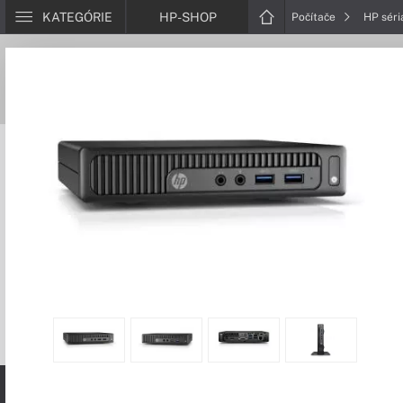
KATEGÓRIE
HP-SHOP
Počítače
HP sér