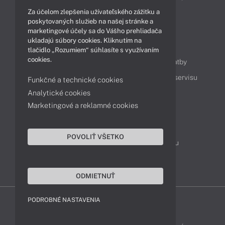
Za účelom zlepšenia užívateľského zážitku a
Technológie
Videá
poskytovaných služieb na našej stránke a
marketingové účely sa do Vášho prehliadača
ukladajú súbory cookies. Kliknutím na
Obsah
tlačidlo „Rozumiem“ súhlasíte s využívaním
cookies.
Ako nakupovať
Možnosti doručenia a platby
Podpora a servis
Servisné služby
Cenník servisu
Funkčné a technické cookies
Analytické cookies
Marketingové a reklamné cookies
Kontakty
043 4224 771
Obchodné oddelenie
POVOLIŤ VŠETKO
Servisné oddelenie
Reklamácia tovaru
TeamViewer (vzdialená podpora)
ODMIETNUŤ
PODROBNÉ NASTAVENIA