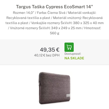
Targus Taška Cypress EcoSmart 14"
Rozmer: 14,0" / Farba: Čierna Sivá / Materiál vonkajší:
Recyklovaná textília a plast / Materiál vnútorný: Recyklovaná
textília a plast / Vonkajšie rozmery ŠxVxH: 380 x 325 x 40 mm
/ Vnútorné rozmery ŠxVxH: 349 x 249 x 25 mm / Hmotnosť:
560 g
49,35 €
Dostupnosť:
40,12 € bez DPH
NA SKLADE