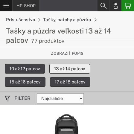
HP-SHOP
Príslušenstvo
Tašky, batohy a púzdra
Tašky a púzdra veľkosti 13 až 14
palcov
77 produktov
Zoberte si Váš notebook kdekoľvek
ZOBRAZIŤ POPIS
Tieto šikovné tašky a púzdra sú určené pre 13 až 14-palcové
10 až 12 palcov
13 až 14 palcov
notebooky. Vďaka nim udržíte svoje zariadenie v bezpečí a
ľahko ho zoberiete všade tam, kam potrebujete.
15 až 16 palcov
17 až 18 palcov
FILTER