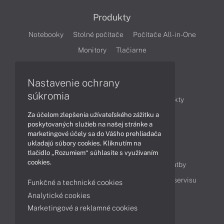
Produkty
Notebooky
Stolné počítače
Počítače All-in-One
Monitory
Tlačiarne
Nastavenie ochrany
Články
súkromia
Obchodné informácie
Novinky
Produkty
Za účelom zlepšenia užívateľského zážitku a
Technológie
Videá
poskytovaných služieb na našej stránke a
marketingové účely sa do Vášho prehliadača
ukladajú súbory cookies. Kliknutím na
Obsah
tlačidlo „Rozumiem“ súhlasíte s využívaním
cookies.
Ako nakupovať
Možnosti doručenia a platby
Podpora a servis
Servisné služby
Cenník servisu
Funkčné a technické cookies
Analytické cookies
Marketingové a reklamné cookies
Kontakty