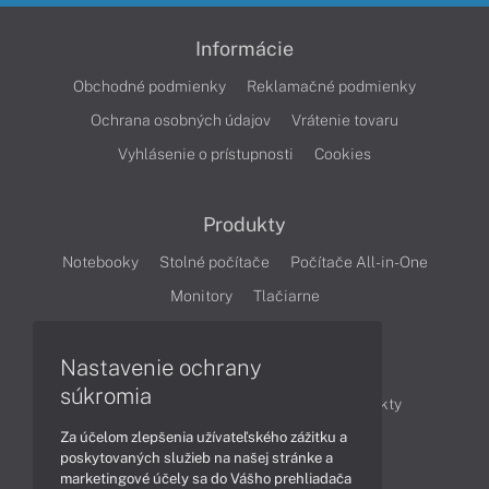
Informácie
Obchodné podmienky
Reklamačné podmienky
Ochrana osobných údajov
Vrátenie tovaru
Vyhlásenie o prístupnosti
Cookies
Produkty
Notebooky
Stolné počítače
Počítače All-in-One
Monitory
Tlačiarne
Nastavenie ochrany
Články
súkromia
Obchodné informácie
Novinky
Produkty
Za účelom zlepšenia užívateľského zážitku a
Technológie
Videá
poskytovaných služieb na našej stránke a
marketingové účely sa do Vášho prehliadača