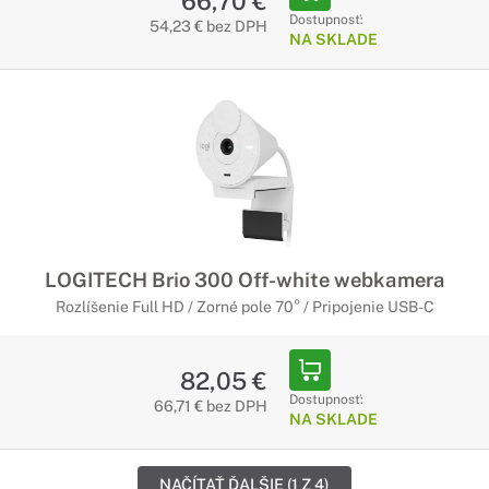
66,70 €
Dostupnosť:
54,23 € bez DPH
NA SKLADE
LOGITECH Brio 300 Off-white webkamera
Rozlíšenie Full HD / Zorné pole 70° / Pripojenie USB-C
82,05 €
Dostupnosť:
66,71 € bez DPH
NA SKLADE
NAČÍTAŤ ĎALŠIE (1 Z 4)