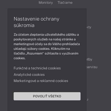
Monitory
Tlačiarne
Nastavenie ochrany
Články
súkromia
Obchodné informácie
Novinky
Produkty
Za účelom zlepšenia užívateľského zážitku a
Technológie
Videá
poskytovaných služieb na našej stránke a
marketingové účely sa do Vášho prehliadača
ukladajú súbory cookies. Kliknutím na
Obsah
tlačidlo „Rozumiem“ súhlasíte s využívaním
cookies.
Ako nakupovať
Možnosti doručenia a platby
Podpora a servis
Servisné služby
Cenník servisu
Funkčné a technické cookies
Analytické cookies
Marketingové a reklamné cookies
Kontakty
043 4224 771
Obchodné oddelenie
POVOLIŤ VŠETKO
Servisné oddelenie
Reklamácia tovaru
TeamViewer (vzdialená podpora)