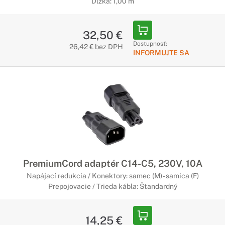
Dĺžka: 1,00 m
32,50 €
Dostupnosť:
26,42 € bez DPH
INFORMUJTE SA
PremiumCord adaptér C14-C5, 230V, 10A
Napájací redukcia / Konektory: samec (M) - samica (F)
Prepojovacie / Trieda kábla: Štandardný
14,25 €