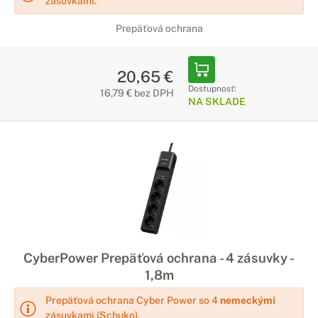
zásuvkami.
Prepäťová ochrana
20,65 €
Dostupnosť:
16,79 € bez DPH
NA SKLADE
CyberPower Prepäťová ochrana - 4 zásuvky -
1,8m
Prepäťová ochrana Cyber Power so 4
nemeckými
zásuvkami (Schuko).