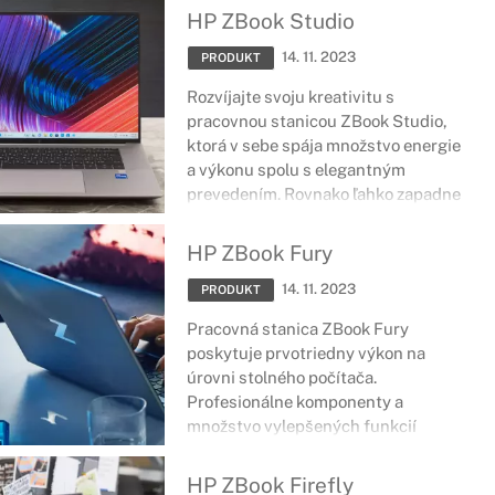
tele, ktoré prešlo vojenskou
HP ZBook Studio
certifikáciou odolnosti vás podržia aj
14. 11. 2023
v ťažkých chvíľach každodenných
PRODUKT
povinností a zložitých úloh.
Rozvíjajte svoju kreativitu s
pracovnou stanicou ZBook Studio,
ktorá v sebe spája množstvo energie
a výkonu spolu s elegantným
prevedením. Rovnako ľahko zapadne
do každodenného pracovného života
a umožní využívať tie najnáročnejšie
HP ZBook Fury
dizajnové aplikácie.
14. 11. 2023
PRODUKT
Pracovná stanica ZBook Fury
poskytuje prvotriedny výkon na
úrovni stolného počítača.
Profesionálne komponenty a
množstvo vylepšených funkcií
umožňujú plne sa ňu spoľahnúť,
pričom je vhodná najmä pre dátových
HP ZBook Firefly