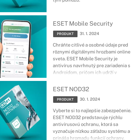
ESET Mobile Security
31. 1. 2024
PRODUKT
Chráňte citlivé a osobné údaje pred
rôznymi digitálnymi hrozbami online
sveta. ESET Mobile Security je
antivírus navrhnutý pre zariadenia s
Androidom, pričom ich udrží v
bezpečí, nech ste kdekoľvek. Správa o
bezpečnosti, ochrana platieb, strážca
ESET NOD32
siete a množstvo ďalších nástrojov a
30. 1. 2024
funkcií sa postará o špičkové
PRODUKT
zabezpečenie smartfónov či tabletov.
Vyberte si to najlepšie zabezpečenie.
ESET NOD32 predstavuje rýchlu
antivírusovú ochranu, ktorá sa
vyznačuje nízkou záťažou systému a
prináša hromadu funkcií ochrany.