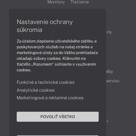
Monitory
Tlačiarne
Nastavenie ochrany
Články
súkromia
Obchodné informácie
Novinky
Produkty
Za účelom zlepšenia užívateľského zážitku a
Technológie
Videá
poskytovaných služieb na našej stránke a
marketingové účely sa do Vášho prehliadača
ukladajú súbory cookies. Kliknutím na
Obsah
tlačidlo „Rozumiem“ súhlasíte s využívaním
cookies.
Ako nakupovať
Možnosti doručenia a platby
Podpora a servis
Servisné služby
Cenník servisu
Funkčné a technické cookies
Analytické cookies
Marketingové a reklamné cookies
Kontakty
043 4224 771
Obchodné oddelenie
POVOLIŤ VŠETKO
Servisné oddelenie
Reklamácia tovaru
TeamViewer (vzdialená podpora)