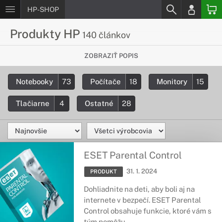
HP-SHOP
Produkty HP
140 článkov
Všetko, čo chceš vedieť o HP
ZOBRAZIŤ POPIS
produktoch
Notebooky
73
Počítače
18
Monitory
15
Všetky informácie týkajúce sa produktov HP. Podrobné
detaily o produktových technológiach a komponentoch.
Tlačiarne
4
Ostatné
28
ESET Parental Control
31. 1. 2024
PRODUKT
Dohliadnite na deti, aby boli aj na
internete v bezpečí. ESET Parental
Control obsahuje funkcie, ktoré vám s
tým pomôžu.