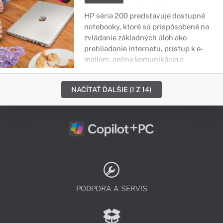
HP séria 200 predstavuje dostupné
notebooky, ktoré sú prispôsobené na
zvládanie základných úloh ako
prehliadanie internetu, prístup k e-
mailom, online komunikácia a
bankovníctvo či samotná zábava. Sú
najdostupnejšie z pohľadu ceny a
NAČÍTAŤ ĎALŠIE (1 Z 14)
patria medzi populárne zariadenia
najmä u žiakov.
PODPORA A SERVIS