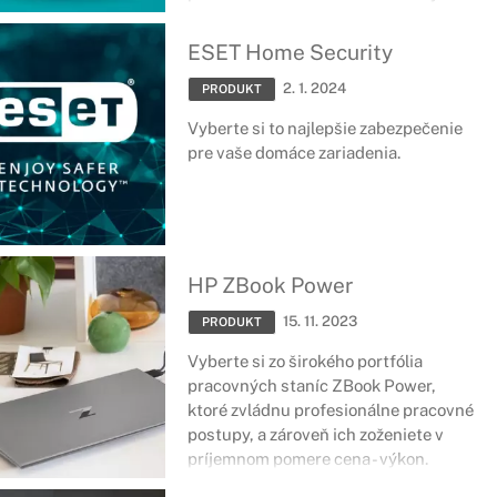
ESET Home Security
2. 1. 2024
PRODUKT
Vyberte si to najlepšie zabezpečenie
pre vaše domáce zariadenia.
HP ZBook Power
15. 11. 2023
PRODUKT
Vyberte si zo širokého portfólia
pracovných staníc ZBook Power,
ktoré zvládnu profesionálne pracovné
postupy, a zároveň ich zoženiete v
príjemnom pomere cena - výkon.
Najnovšie komponenty v prémiovom