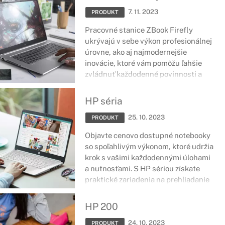
inžinierov a vedcov, produktových
7. 11. 2023
dizajnérov či samotných vývojárov.
PRODUKT
Pracovné stanice ZBook Firefly
ukrývajú v sebe výkon profesionálnej
úrovne, ako aj najmodernejšie
inovácie, ktoré vám pomôžu ľahšie
zvládnuť každodenné povinnosti a
úlohy. Ide o zariadenia certifikované
na náročné softvéry zamerané na
HP séria
tvorbu 2D či 3D návrhov a množstvo
25. 10. 2023
ďalšieho.
PRODUKT
Objavte cenovo dostupné notebooky
so spoľahlivým výkonom, ktoré udržia
krok s vašimi každodennými úlohami
a nutnosťami. S HP sériou získate
praktické zariadenia na prehliadanie
webu, online nákupy či zábavu.
HP 200
24. 10. 2023
PRODUKT