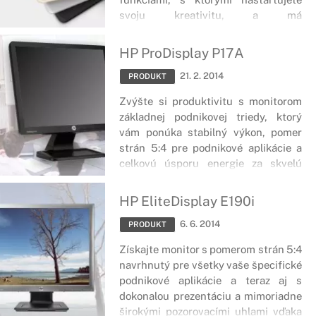
svoju kreativitu, a má
charakteristický štýl.
HP ProDisplay P17A
21. 2. 2014
PRODUKT
Zvýšte si produktivitu s monitorom
základnej podnikovej triedy, ktorý
vám ponúka stabilný výkon, pomer
strán 5:4 pre podnikové aplikácie a
celkovú úsporu energie za skvelú
cenu.
HP EliteDisplay E190i
6. 6. 2014
PRODUKT
Získajte monitor s pomerom strán 5:4
navrhnutý pre všetky vaše špecifické
podnikové aplikácie a teraz aj s
dokonalou prezentáciu a mimoriadne
širokými pozorovacími uhlami vďaka