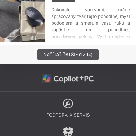
Dokonale tvarovaný, ručne
s
pracovaný tvar tejto pohodlnej myši
podopiera a smeruje vašu ruku a
zápästie do pohodlnej
,
prirodzenej
polohy.
Vychutnajte si
jemné a plynulé ovládanie pohybu
vďaka dobre umiestneným
NAČÍTAŤ ĎALŠIE (1 Z 14)
tlačidlám a kolieskam.
PODPORA A SERVIS