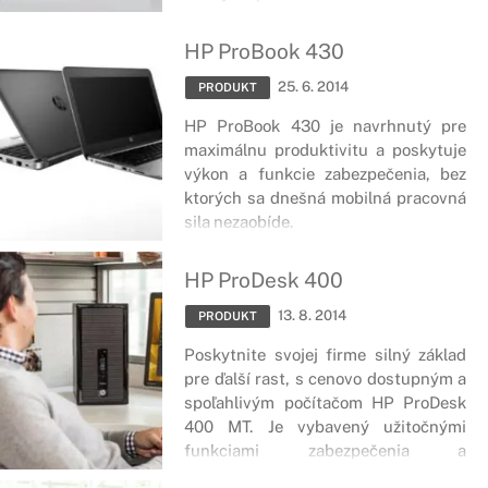
technológii IPS.
HP ProBook 430
25. 6. 2014
PRODUKT
HP ProBook 430 je navrhnutý pre
maximálnu produktivitu a poskytuje
výkon a funkcie zabezpečenia, bez
ktorých sa dnešná mobilná pracovná
sila nezaobíde.
HP ProDesk 400
13. 8. 2014
PRODUKT
Poskytnite svojej firme silný základ
pre ďalší rast, s cenovo dostupným a
spoľahlivým počítačom HP ProDesk
400 MT. Je vybavený užitočnými
funkciami zabezpečenia a
spravovateľnosti, ktoré pomôžu vašej