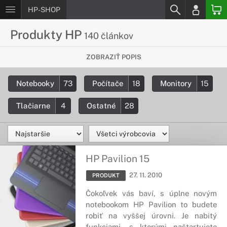
HP-SHOP
Produkty HP
140 článkov
Všetko, čo chceš vedieť o HP
ZOBRAZIŤ POPIS
produktoch
Notebooky
73
Počítače
18
Monitory
15
Všetky informácie týkajúce sa produktov HP. Podrobné
detaily o produktových technológiach a komponentoch.
Tlačiarne
4
Ostatné
28
HP Pavilion 15
27. 11. 2010
PRODUKT
Čokoľvek vás baví, s úplne novým
notebookom HP Pavilion to budete
robiť na vyššej úrovni. Je nabitý
funkciami, s ktorými naštartujete