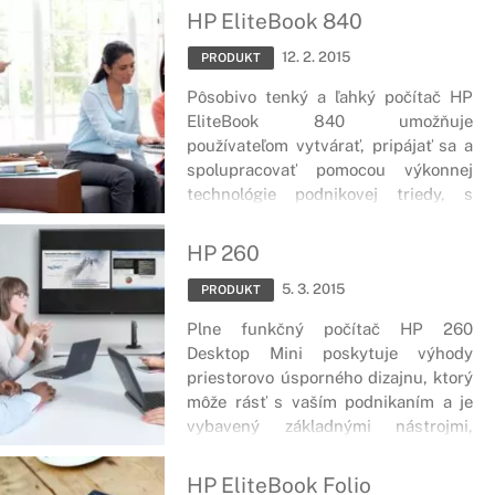
firme rásť.
HP EliteBook 840
12. 2. 2015
PRODUKT
Pôsobivo tenký a ľahký počítač HP
EliteBook 840 umožňuje
používateľom vytvárať, pripájať sa a
spolupracovať pomocou výkonnej
technológie podnikovej triedy, s
ktorou budú produktívni v kancelárii
aj mimo nej.
HP 260
5. 3. 2015
PRODUKT
Plne funkčný počítač HP 260
Desktop Mini poskytuje výhody
priestorovo úsporného dizajnu, ktorý
môže rásť s vaším podnikaním a je
vybavený základnými nástrojmi,
ktoré potrebujete, za dostupnú cenu.
HP EliteBook Folio