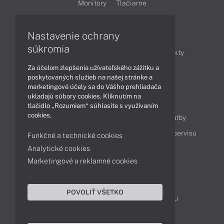
Monitory
Tlačiarne
Nastavenie ochrany
Články
súkromia
Obchodné informácie
Novinky
Produkty
Za účelom zlepšenia užívateľského zážitku a
Technológie
Videá
poskytovaných služieb na našej stránke a
marketingové účely sa do Vášho prehliadača
ukladajú súbory cookies. Kliknutím na
Obsah
tlačidlo „Rozumiem“ súhlasíte s využívaním
cookies.
Ako nakupovať
Možnosti doručenia a platby
Podpora a servis
Servisné služby
Cenník servisu
Funkčné a technické cookies
Analytické cookies
Marketingové a reklamné cookies
Kontakty
043 4224 771
Obchodné oddelenie
POVOLIŤ VŠETKO
Servisné oddelenie
Reklamácia tovaru
TeamViewer (vzdialená podpora)