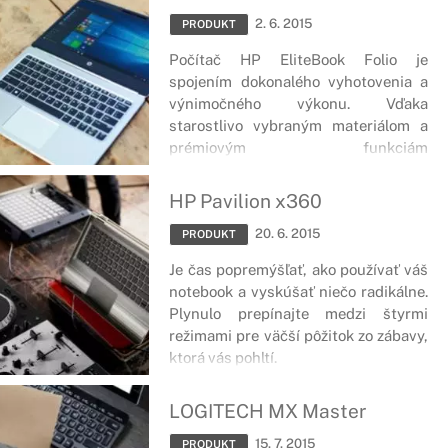
2. 6. 2015
PRODUKT
Počítač HP EliteBook Folio je
spojením dokonalého vyhotovenia a
výnimočného výkonu. Vďaka
starostlivo vybraným materiálom a
prémiovým funkciám
optimalizovaným pre spoluprácu je to
dokonalá voľba pre ľudí, ktorí si cenia
HP Pavilion x360
bezchybné zážitky.
20. 6. 2015
PRODUKT
Je čas popremýšľať, ako používať váš
notebook a vyskúšať niečo radikálne.
Plynulo prepínajte medzi štyrmi
režimami pre väčší pôžitok zo zábavy,
ktorá vás pohltí.
LOGITECH MX Master
15. 7. 2015
PRODUKT