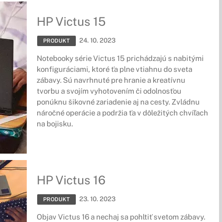
HP Victus 15
24. 10. 2023
PRODUKT
Notebooky série Victus 15 prichádzajú s nabitými
konfiguráciami, ktoré ťa plne vtiahnu do sveta
zábavy. Sú navrhnuté pre hranie a kreatívnu
tvorbu a svojím vyhotovením či odolnosťou
ponúknu šikovné zariadenie aj na cesty. Zvládnu
náročné operácie a podržia ťa v dôležitých chvíľach
na bojisku.
HP Victus 16
23. 10. 2023
PRODUKT
Objav Victus 16 a nechaj sa pohltiť svetom zábavy.