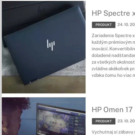
HP Spectre 
24. 10. 2
PRODUKT
Zariadenie Spectre x
každým prémiovým n
inovácií. Konvertibil
doladené nadštandar
za všetkých okolnost
zvládne akékoľvek pr
vďaka čomu ho viac n
HP Omen 17
23. 10. 2
PRODUKT
Vychutnaj si zábavu