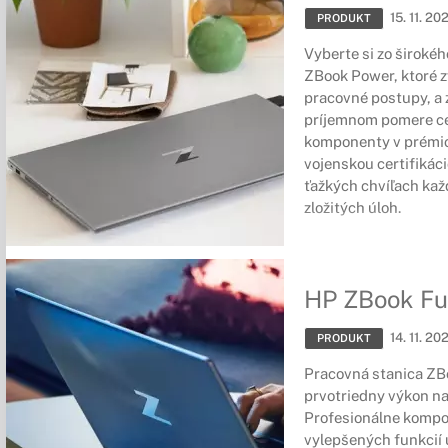
15. 11. 20
PRODUKT
Vyberte si zo širokéh
ZBook Power, ktoré z
pracovné postupy, a 
príjemnom pomere cen
komponenty v prémiov
vojenskou certifikáci
ťažkých chvíľach ka
zložitých úloh.
HP ZBook Fu
14. 11. 20
PRODUKT
Pracovná stanica ZB
prvotriedny výkon na
Profesionálne kompo
vylepšených funkcií