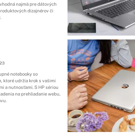
 vhodná najmä pre dátových
produktových dizajnérov či
.
023
upné notebooky so
 ktoré udržia krok s vašimi
i a nutnosťami. S HP sériou
riadenia na prehliadanie webu,
avu.