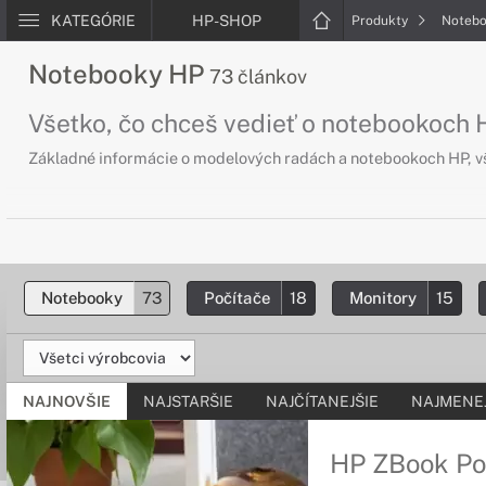
KATEGÓRIE
HP-SHOP
Produkty
Noteb
Notebooky HP
73 článkov
Všetko, čo chceš vedieť o notebookoch
Základné informácie o modelových radách a notebookoch HP, v
Notebooky
73
Počítače
18
Monitory
15
NAJNOVŠIE
NAJSTARŠIE
NAJČÍTANEJŠIE
NAJMENEJ
HP ZBook P