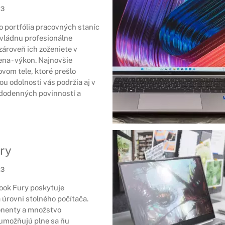
23
o portfólia pracovných staníc
vládnu profesionálne
zároveň ich zoženiete v
a - výkon. Najnovšie
om tele, ktoré prešlo
ou odolnosti vás podržia aj v
ždodenných povinností a
ry
23
ook Fury poskytuje
 úrovni stolného počítača.
nenty a množstvo
 umožňujú plne sa ňu