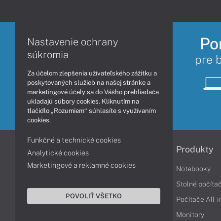
Po
Nastavenie ochrany
súkromia
pre 
Za účelom zlepšenia užívateľského zážitku a
poskytovaných služieb na našej stránke a
marketingové účely sa do Vášho prehliadača
ukladajú súbory cookies. Kliknutím na
tlačidlo „Rozumiem“ súhlasíte s využívaním
cookies.
Funkčné a technické cookies
Informácie
Produkty
Analytické cookies
Marketingové a reklamné cookies
Obchodné podmienky
Notebooky
Reklamačné podmienky
Stolné počíta
POVOLIŤ VŠETKO
Ochrana osobných údajov
Počítače All-
Vrátenie tovaru
Monitory