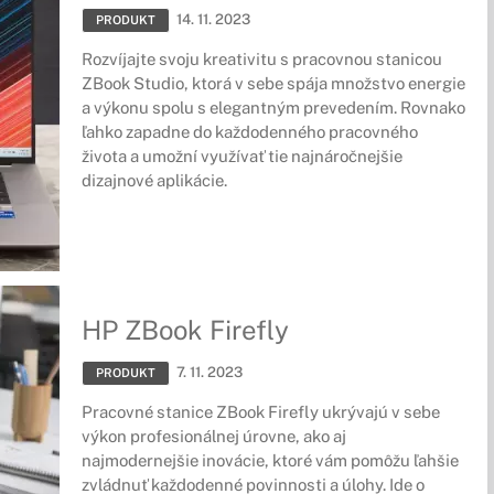
14. 11. 2023
PRODUKT
Rozvíjajte svoju kreativitu s pracovnou stanicou
ZBook Studio, ktorá v sebe spája množstvo energie
a výkonu spolu s elegantným prevedením. Rovnako
ľahko zapadne do každodenného pracovného
života a umožní využívať tie najnáročnejšie
dizajnové aplikácie.
HP ZBook Firefly
7. 11. 2023
PRODUKT
Pracovné stanice ZBook Firefly ukrývajú v sebe
výkon profesionálnej úrovne, ako aj
najmodernejšie inovácie, ktoré vám pomôžu ľahšie
zvládnuť každodenné povinnosti a úlohy. Ide o