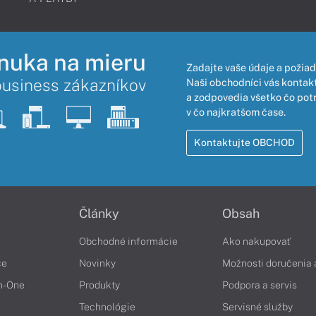
nuka na mieru
Zadajte vaše údaje a požiad
business zákazníkov
Naši obchodníci vás kontakt
a zodpovedia všetko čo pot
v čo najkratšom čase.
Kontaktujte OBCHOD
Články
Obsah
Obchodné informácie
Ako nakupovať
če
Novinky
Možnosti doručenia 
in-One
Produkty
Podpora a servis
Technológie
Servisné služby