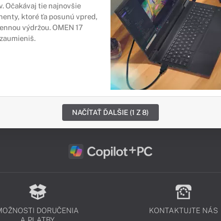
. Očakávaj tie najnovšie
enty, ktoré ťa posunú vpred,
odennou výdržou. OMEN 17
 zaumieniš.
NAČÍTAŤ ĎALŠIE (1 Z 8)
MOŽNOSTI DORUČENIA
KONTAKTUJTE NÁS
A PLATBY