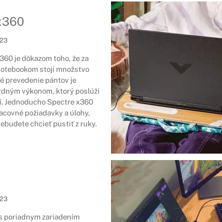
x360
023
360 je dôkazom toho, že za
otebookom stojí množstvo
né prevedenie pántov je
dným výkonom, ktorý poslúži
í. Jednoducho Spectre x360
acovné požiadavky a úlohy,
ebudete chcieť pustiť z ruky.
023
 s poriadnym zariadením