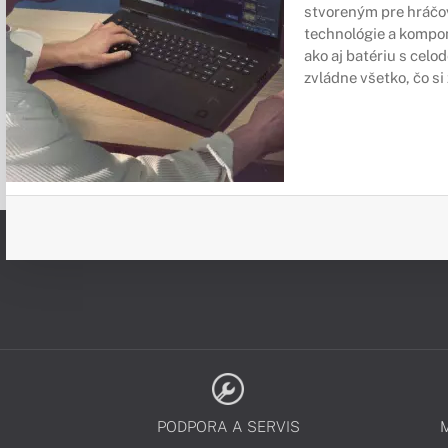
stvoreným pre hráčov
technológie a kompon
ako aj batériu s cel
zvládne všetko, čo si
PODPORA A SERVIS