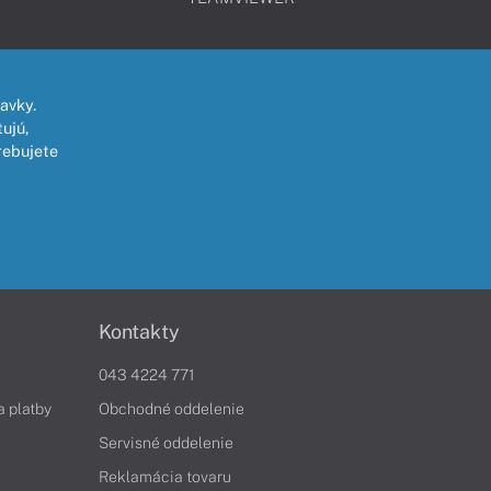
avky.
ujú,
rebujete
Kontakty
043 4224 771
a platby
Obchodné oddelenie
Servisné oddelenie
Reklamácia tovaru