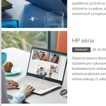
spoľahnúť, pričom je
inžinierov a vedcov, 
samotných vývojárov
HP séria
25. 10. 2
PRODUKT
Objavte cenovo dost
spoľahlivým výkonom,
každodennými úloham
získate praktické za
online nákupy či záb