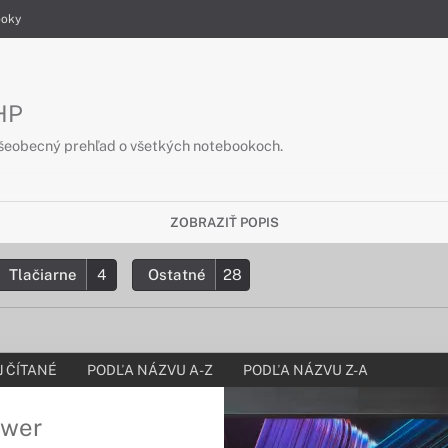
ooky
 HP
šeobecný prehľad o všetkých notebookoch.
ZOBRAZIŤ POPIS
Tlačiarne
4
Ostatné
28
 ČÍTANÉ
PODĽA NÁZVU A-Z
PODĽA NÁZVU Z-A
ower