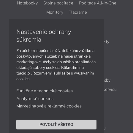
Notebooky
Stolné počítače
Počítače All-in-One
Monitory
Tlačiarne
Nastavenie ochrany
Články
súkromia
Obchodné informácie
Novinky
Produkty
Za účelom zlepšenia užívateľského zážitku a
Technológie
Videá
poskytovaných služieb na našej stránke a
marketingové účely sa do Vášho prehliadača
ukladajú súbory cookies. Kliknutím na
Obsah
tlačidlo „Rozumiem“ súhlasíte s využívaním
cookies.
Ako nakupovať
Možnosti doručenia a platby
Podpora a servis
Servisné služby
Cenník servisu
Funkčné a technické cookies
Analytické cookies
Marketingové a reklamné cookies
Kontakty
043 4224 771
Obchodné oddelenie
POVOLIŤ VŠETKO
Servisné oddelenie
Reklamácia tovaru