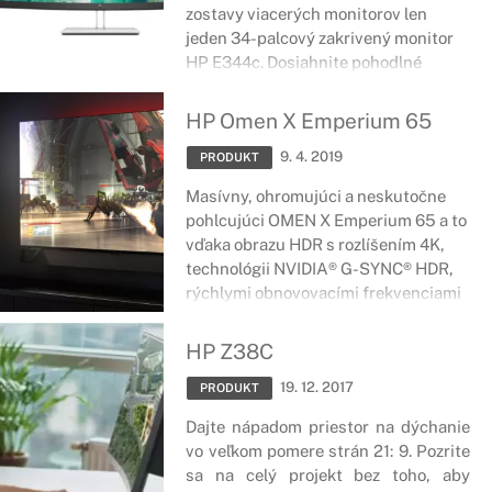
zostavy viacerých monitorov len
jeden 34-palcový zakrivený monitor
HP E344c. Dosiahnite pohodlné
nastavenie tromi spôsobmi a
pripájajte sa k zariadeniam a počítaču
HP Omen X Emperium 65
pomocou širokej škály portov.
9. 4. 2019
PRODUKT
Masívny, ohromujúci a neskutočne
pohlcujúci OMEN X Emperium 65 a to
vďaka obrazu HDR s rozlíšením 4K,
technológii NVIDIA® G-SYNC® HDR,
rýchlymi obnovovacími frekvenciami
až do 144 Hz a zabudovanej
technológii NVIDIA® SHIELD™.
HP Z38C
19. 12. 2017
PRODUKT
Dajte nápadom priestor na dýchanie
vo veľkom pomere strán 21: 9. Pozrite
sa na celý projekt bez toho, aby