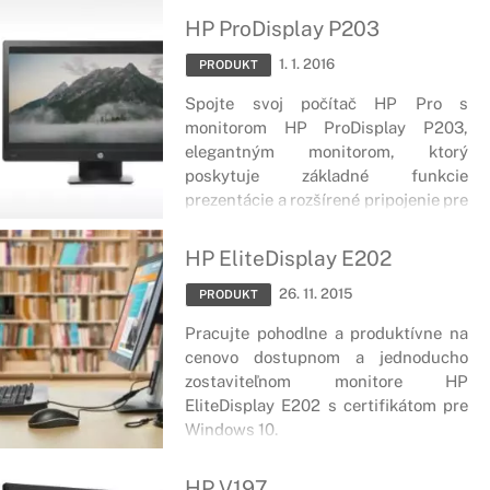
HP ProDisplay P203
1. 1. 2016
PRODUKT
Spojte svoj počítač HP Pro s
monitorom HP ProDisplay P203,
elegantným monitorom, ktorý
poskytuje základné funkcie
prezentácie a rozšírené pripojenie pre
každodennú obchodnú produktivitu
za veľmi dostupnú cenu.
HP EliteDisplay E202
26. 11. 2015
PRODUKT
Pracujte pohodlne a produktívne na
cenovo dostupnom a jednoducho
zostaviteľnom monitore HP
EliteDisplay E202 s certifikátom pre
Windows 10.
HP V197