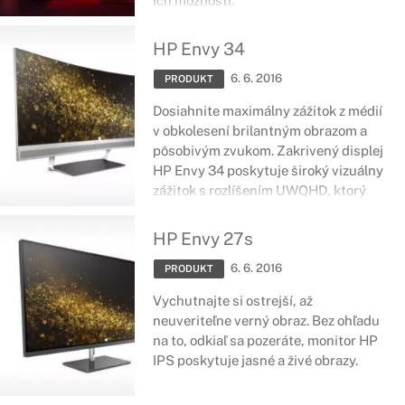
ich možností.
HP Envy 34
6. 6. 2016
PRODUKT
Dosiahnite maximálny zážitok z médií
v obkolesení brilantným obrazom a
pôsobivým zvukom. Zakrivený displej
HP Envy 34 poskytuje široký vizuálny
zážitok s rozlíšením UWQHD, ktorý
dopĺňa pôsobivý zvuk Bang &
Olufsen cez 4 reproduktory.
HP Envy 27s
6. 6. 2016
PRODUKT
Vychutnajte si ostrejší, až
neuveriteľne verný obraz. Bez ohľadu
na to, odkiaľ sa pozeráte, monitor HP
IPS poskytuje jasné a živé obrazy.