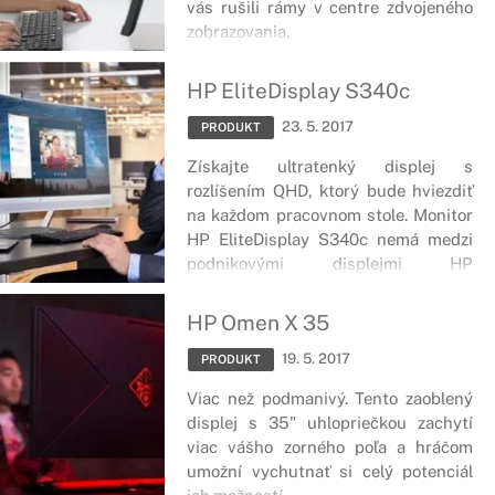
vás rušili rámy v centre zdvojeného
zobrazovania.
HP EliteDisplay S340c
23. 5. 2017
PRODUKT
Získajte ultratenký displej s
rozlíšením QHD, ktorý bude hviezdiť
na každom pracovnom stole. Monitor
HP EliteDisplay S340c nemá medzi
podnikovými displejmi HP
konkurenciu!
HP Omen X 35
19. 5. 2017
PRODUKT
Viac než podmanivý. Tento zaoblený
displej s 35" uhlopriečkou zachytí
viac vášho zorného poľa a hráčom
umožní vychutnať si celý potenciál