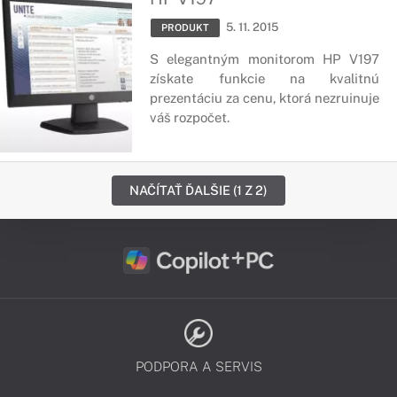
5. 11. 2015
PRODUKT
S elegantným monitorom HP V197
získate funkcie na kvalitnú
prezentáciu za cenu, ktorá nezruinuje
váš rozpočet.
NAČÍTAŤ ĎALŠIE (1 Z 2)
PODPORA A SERVIS