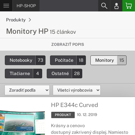
HP-SHOP
Produkty
Monitory HP
15 článkov
Všetko, čo chceš vedieť o monitoroch
ZOBRAZIŤ POPIS
HP
Notebooky
73
Počítače
18
Monitory
15
Základné informácie o modelových radách a LCD monitoroch
HP, všeobecný prehľad o všetkých LCD monitoroch.
Tlačiarne
4
Ostatné
28
HP E344c Curved
10. 12. 2019
PRODUKT
Krásny a cenovo
dostupný zakrivený displej. Namiesto