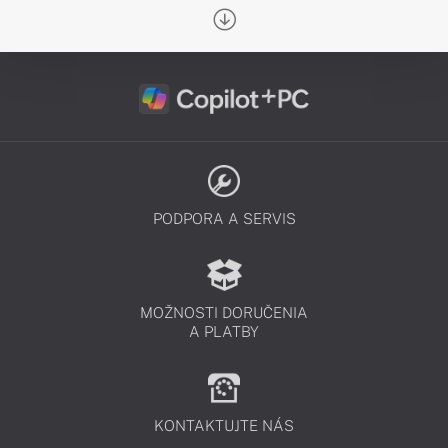
na náročné softvéry zamerané na
tvorbu 2D či 3D návrhov a množstvo
ďalšieho.
PODPORA A SERVIS
MOŽNOSTI DORUČENIA
A PLATBY
KONTAKTUJTE NÁS