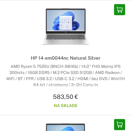
HP 14-em0044nc Natural Silver
AMD Ryzen 5 7520U (BNCH-9816b) / 14,0" FHD Matný IPS
300nits / 16GB DDR5 / M.2 PCIe SSD 512GB / AMD Radeon /
WiFi / BT / FPR / USB 3.2 / USB-C 3.2 / HDMI / bez DVD / Win11H
64-bit / strieborný / 2r (2r) Carry-In
583,50 €
NA SKLADE