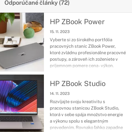
Odporúčané články (72)
HP ZBook Power
15. 11. 2023
Vyberte si zo širokého portfólia
pracovných staníc ZBook Power,
ktoré zvládnu profesionálne pracovné
postupy, a zároveň ich zoženiete v
príjemnom pomere cena - výkon.
Najnovšie komponenty v prémiovom
tele, ktoré prešlo vojenskou
HP ZBook Studio
certifikáciou odolnosti vás podržia aj
v ťažkých chvíľach každodenných
14. 11. 2023
povinností a zložitých úloh.
Rozvíjajte svoju kreativitu s
pracovnou stanicou ZBook Studio,
ktorá v sebe spája množstvo energie
a výkonu spolu s elegantným
prevedením. Rovnako ľahko zapadne