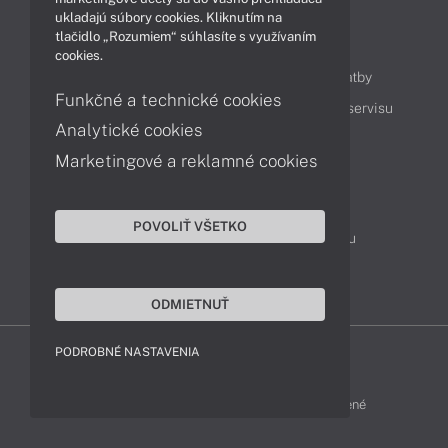
ukladajú súbory cookies. Kliknutím na
tlačidlo „Rozumiem“ súhlasíte s využívaním
Obsah
cookies.
Ako nakupovať
Možnosti doručenia a platby
Funkčné a technické cookies
Podpora a servis
Servisné služby
Cenník servisu
Analytické cookies
Marketingové a reklamné cookies
Kontakty
043 4224 771
Obchodné oddelenie
POVOLIŤ VŠETKO
Servisné oddelenie
Reklamácia tovaru
TeamViewer (vzdialená podpora)
ODMIETNUŤ
PODROBNÉ NASTAVENIA
HP-SHOP © 2012 - 2026 Všetky práva vyhradené