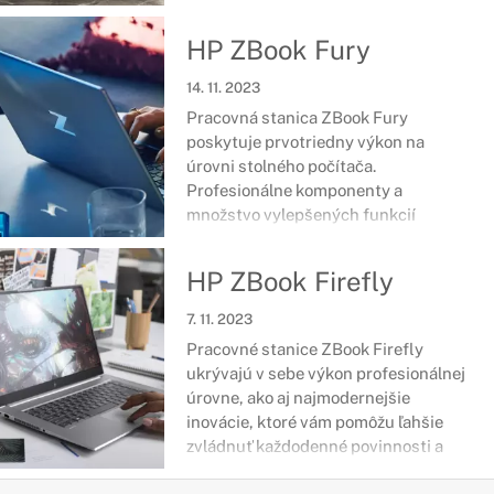
do každodenného pracovného života
a umožní využívať tie najnáročnejšie
HP ZBook Fury
dizajnové aplikácie.
14. 11. 2023
Pracovná stanica ZBook Fury
poskytuje prvotriedny výkon na
úrovni stolného počítača.
Profesionálne komponenty a
množstvo vylepšených funkcií
umožňujú plne sa ňu spoľahnúť,
pričom je vhodná najmä pre dátových
HP ZBook Firefly
inžinierov a vedcov, produktových
dizajnérov či samotných vývojárov.
7. 11. 2023
Pracovné stanice ZBook Firefly
ukrývajú v sebe výkon profesionálnej
úrovne, ako aj najmodernejšie
inovácie, ktoré vám pomôžu ľahšie
zvládnuť každodenné povinnosti a
úlohy. Ide o zariadenia certifikované