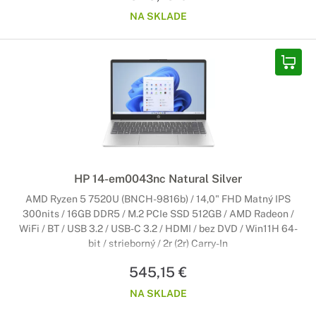
NA SKLADE
HP 14-em0043nc Natural Silver
AMD Ryzen 5 7520U (BNCH-9816b) / 14,0" FHD Matný IPS
300nits / 16GB DDR5 / M.2 PCIe SSD 512GB / AMD Radeon /
WiFi / BT / USB 3.2 / USB-C 3.2 / HDMI / bez DVD / Win11H 64-
bit / strieborný / 2r (2r) Carry-In
545,15 €
NA SKLADE