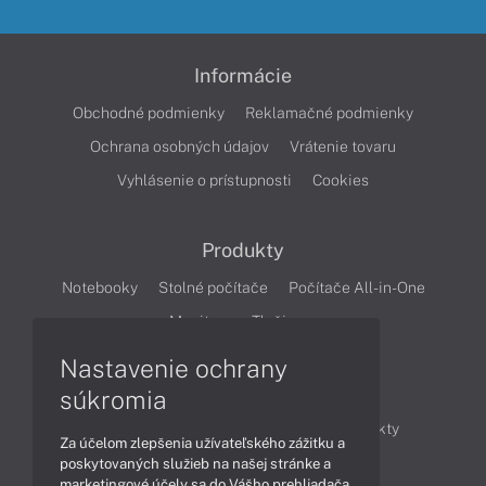
Informácie
Obchodné podmienky
Reklamačné podmienky
Ochrana osobných údajov
Vrátenie tovaru
Vyhlásenie o prístupnosti
Cookies
Produkty
Notebooky
Stolné počítače
Počítače All-in-One
Monitory
Tlačiarne
Nastavenie ochrany
Články
súkromia
Obchodné informácie
Novinky
Produkty
Za účelom zlepšenia užívateľského zážitku a
Technológie
Videá
poskytovaných služieb na našej stránke a
marketingové účely sa do Vášho prehliadača