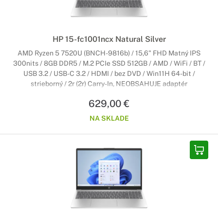
HP 15-fc1001ncx Natural Silver
AMD Ryzen 5 7520U (BNCH-9816b) / 15,6" FHD Matný IPS
300nits / 8GB DDR5 / M.2 PCIe SSD 512GB / AMD / WiFi / BT /
USB 3.2 / USB-C 3.2 / HDMI / bez DVD / Win11H 64-bit /
strieborný / 2r (2r) Carry-In, NEOBSAHUJE adaptér
629,00 €
NA SKLADE