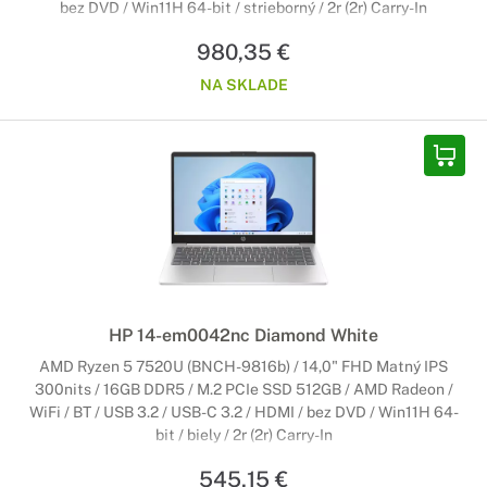
bez DVD / Win11H 64-bit / strieborný / 2r (2r) Carry-In
980,35 €
NA SKLADE
HP 14-em0042nc Diamond White
AMD Ryzen 5 7520U (BNCH-9816b) / 14,0" FHD Matný IPS
300nits / 16GB DDR5 / M.2 PCIe SSD 512GB / AMD Radeon /
WiFi / BT / USB 3.2 / USB-C 3.2 / HDMI / bez DVD / Win11H 64-
bit / biely / 2r (2r) Carry-In
545,15 €