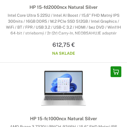
HP 15-fd2000ncx Natural Silver
Intel Core Ultra 5 225U / Intel AI Boost / 15,6" FHD Matný IPS
300nits / 16GB DDR5 / M.2 PCIe SSD 512GB / Intel Graphics /
WiFi / BT / FPR / USB 3.2 / USB-C 3.2 / HDMI / bez DVD / Win11H
64-bit / strieborný / 2r (2r) Carry-In, NEOBSAHUJE adaptér
612,75 €
NA SKLADE
HP 15-fc1000ncx Natural Silver
AMD Ryzen 3 7320U (BNCH-9246b) / 15,6" FHD Matný IPS