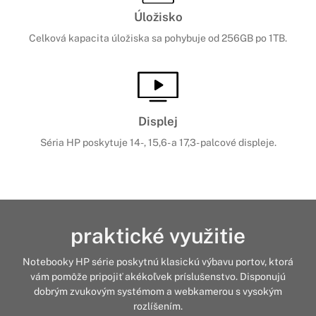
Úložisko
Celková kapacita úložiska sa pohybuje od 256GB po 1TB.
Displej
Séria HP poskytuje 14-, 15,6- a 17,3- palcové displeje.
praktické využitie
Notebooky HP série poskytnú klasickú výbavu portov, ktorá
vám pomôže pripojiť akékoľvek príslušenstvo. Disponujú
dobrým zvukovým systémom a webkamerou s vysokým
rozlíšením.