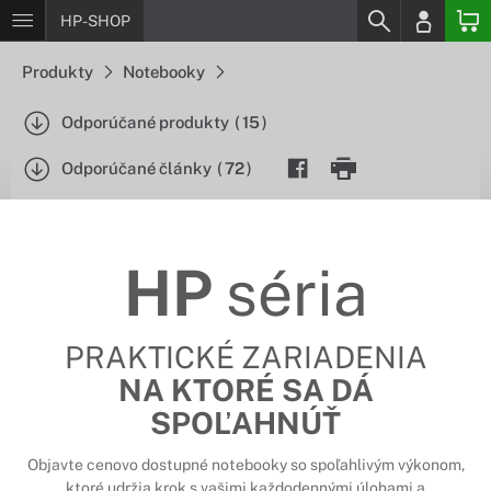
HP-SHOP
Produkty
Notebooky
Odporúčané produkty
(
15
)
Odporúčané články
(
72
)
HP
séria
PRAKTICKÉ ZARIADENIA
NA KTORÉ SA DÁ
SPOĽAHNÚŤ
Objavte cenovo dostupné notebooky so spoľahlivým výkonom,
ktoré udržia krok s vašimi každodennými úlohami a