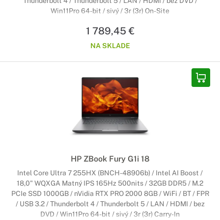
Thunderbolt 4 / Thunderbolt 5 / LAN / HDMI / bez DVD /
Win11Pro 64-bit / sivý / 3r (3r) On-Site
1 789,45 €
NA SKLADE
HP ZBook Fury G1i 18
Intel Core Ultra 7 255HX (BNCH-48906b) / Intel AI Boost /
18,0" WQXGA Matný IPS 165Hz 500nits / 32GB DDR5 / M.2
PCIe SSD 1000GB / nVidia RTX PRO 2000 8GB / WiFi / BT / FPR
/ USB 3.2 / Thunderbolt 4 / Thunderbolt 5 / LAN / HDMI / bez
DVD / Win11Pro 64-bit / sivý / 3r (3r) Carry-In