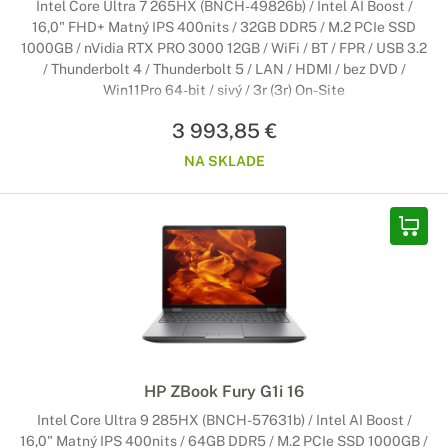
Intel Core Ultra 7 265HX (BNCH-49826b) / Intel AI Boost /
16,0" FHD+ Matný IPS 400nits / 32GB DDR5 / M.2 PCIe SSD
1000GB / nVidia RTX PRO 3000 12GB / WiFi / BT / FPR / USB 3.2
/ Thunderbolt 4 / Thunderbolt 5 / LAN / HDMI / bez DVD /
Win11Pro 64-bit / sivý / 3r (3r) On-Site
3 993,85 €
NA SKLADE
HP ZBook Fury G1i 16
Intel Core Ultra 9 285HX (BNCH-57631b) / Intel AI Boost /
16,0" Matný IPS 400nits / 64GB DDR5 / M.2 PCIe SSD 1000GB /