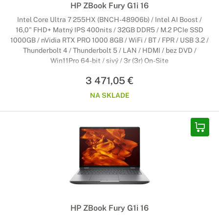
HP ZBook Fury G1i 16
Intel Core Ultra 7 255HX (BNCH-48906b) / Intel AI Boost /
16,0" FHD+ Matný IPS 400nits / 32GB DDR5 / M.2 PCIe SSD
1000GB / nVidia RTX PRO 1000 8GB / WiFi / BT / FPR / USB 3.2 /
Thunderbolt 4 / Thunderbolt 5 / LAN / HDMI / bez DVD /
Win11Pro 64-bit / sivý / 3r (3r) On-Site
3 471,05 €
NA SKLADE
HP ZBook Fury G1i 16