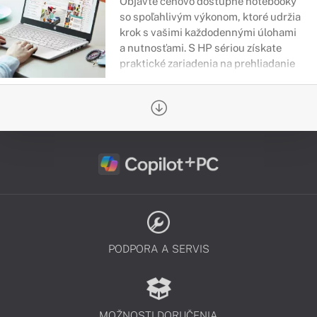
Objavte cenovo dostupné notebooky
so spoľahlivým výkonom, ktoré udržia
krok s vašimi každodennými úlohami
a nutnosťami. S HP sériou získate
praktické zariadenia na prehliadanie
webu, online nákupy či zábavu.
PODPORA A SERVIS
MOŽNOSTI DORUČENIA