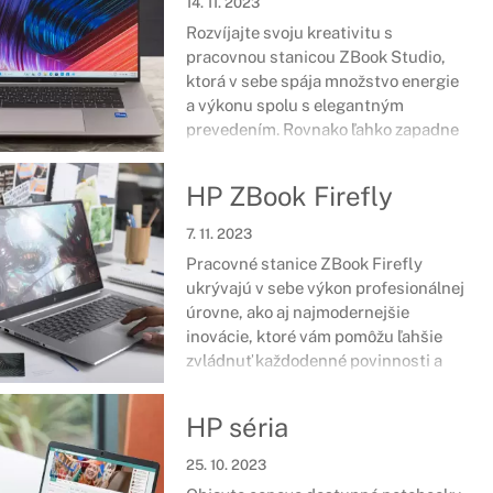
14. 11. 2023
povinností a zložitých úloh.
Rozvíjajte svoju kreativitu s
pracovnou stanicou ZBook Studio,
ktorá v sebe spája množstvo energie
a výkonu spolu s elegantným
prevedením. Rovnako ľahko zapadne
do každodenného pracovného života
a umožní využívať tie najnáročnejšie
HP ZBook Firefly
dizajnové aplikácie.
7. 11. 2023
Pracovné stanice ZBook Firefly
ukrývajú v sebe výkon profesionálnej
úrovne, ako aj najmodernejšie
inovácie, ktoré vám pomôžu ľahšie
zvládnuť každodenné povinnosti a
úlohy. Ide o zariadenia certifikované
na náročné softvéry zamerané na
HP séria
tvorbu 2D či 3D návrhov a množstvo
ďalšieho.
25. 10. 2023