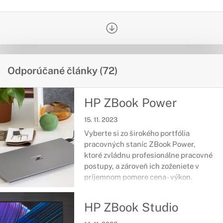
Odporúčané články (72)
HP ZBook Power
15. 11. 2023
Vyberte si zo širokého portfólia
pracovných staníc ZBook Power,
ktoré zvládnu profesionálne pracovné
postupy, a zároveň ich zoženiete v
príjemnom pomere cena - výkon.
Najnovšie komponenty v prémiovom
tele, ktoré prešlo vojenskou
HP ZBook Studio
certifikáciou odolnosti vás podržia aj
v ťažkých chvíľach každodenných