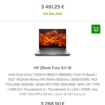
3 481,25 €
NA SKLADE
HP ZBook Fury G1i 18
Intel Core Ultra 7 255HX (BNCH-48906b) / Intel AI Boost /
18,0" WQXGA Matný IPS 165Hz 500nits / 32GB DDR5 / M.2
PCIe SSD 1000GB / nVidia RTX PRO 1000 8GB / WiFi / BT / FPR
/ USB 3.2 / Thunderbolt 4 / Thunderbolt 5 / LAN / HDMI / bez
DVD / Win11Pro 64-bit / sivý / 3r (3r) Carry-In
3 288,90 €