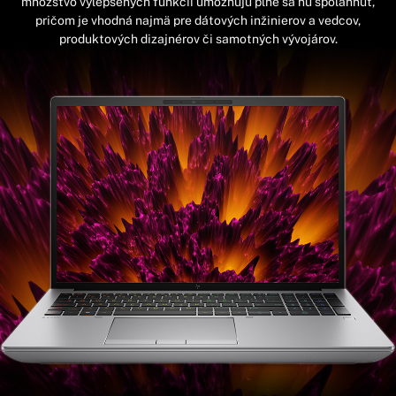
množstvo vylepšených funkcií umožňujú plne sa ňu spoľahnúť,
pričom je vhodná najmä pre dátových inžinierov a vedcov,
produktových dizajnérov či samotných vývojárov.