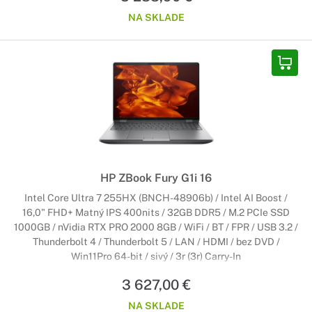
NA SKLADE
HP ZBook Fury G1i 16
Intel Core Ultra 7 255HX (BNCH-48906b) / Intel AI Boost /
16,0" FHD+ Matný IPS 400nits / 32GB DDR5 / M.2 PCIe SSD
1000GB / nVidia RTX PRO 2000 8GB / WiFi / BT / FPR / USB 3.2 /
Thunderbolt 4 / Thunderbolt 5 / LAN / HDMI / bez DVD /
Win11Pro 64-bit / sivý / 3r (3r) Carry-In
3 627,00 €
NA SKLADE