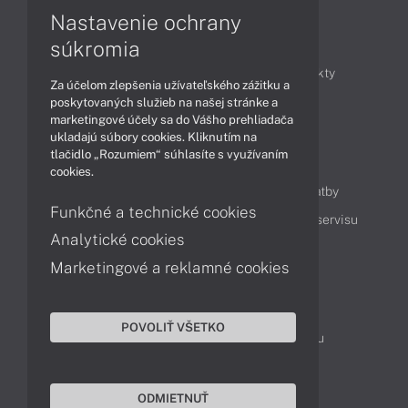
Nastavenie ochrany
Články
súkromia
Obchodné informácie
Novinky
Produkty
Za účelom zlepšenia užívateľského zážitku a
Technológie
Videá
poskytovaných služieb na našej stránke a
marketingové účely sa do Vášho prehliadača
ukladajú súbory cookies. Kliknutím na
tlačidlo „Rozumiem“ súhlasíte s využívaním
Obsah
cookies.
Ako nakupovať
Možnosti doručenia a platby
Funkčné a technické cookies
Podpora a servis
Servisné služby
Cenník servisu
Analytické cookies
Marketingové a reklamné cookies
Kontakty
043 4224 771
Obchodné oddelenie
POVOLIŤ VŠETKO
Servisné oddelenie
Reklamácia tovaru
TeamViewer (vzdialená podpora)
ODMIETNUŤ