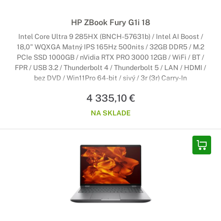
HP ZBook Fury G1i 18
Intel Core Ultra 9 285HX (BNCH-57631b) / Intel AI Boost /
18,0" WQXGA Matný IPS 165Hz 500nits / 32GB DDR5 / M.2
PCIe SSD 1000GB / nVidia RTX PRO 3000 12GB / WiFi / BT /
FPR / USB 3.2 / Thunderbolt 4 / Thunderbolt 5 / LAN / HDMI /
bez DVD / Win11Pro 64-bit / sivý / 3r (3r) Carry-In
4 335,10 €
NA SKLADE