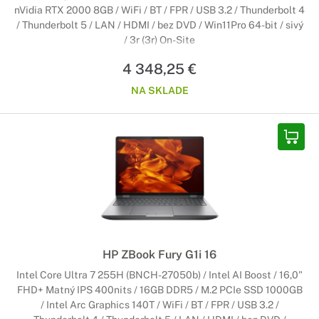
nVidia RTX 2000 8GB / WiFi / BT / FPR / USB 3.2 / Thunderbolt 4
/ Thunderbolt 5 / LAN / HDMI / bez DVD / Win11Pro 64-bit / sivý
/ 3r (3r) On-Site
4 348,25 €
NA SKLADE
HP ZBook Fury G1i 16
Intel Core Ultra 7 255H (BNCH-27050b) / Intel AI Boost / 16,0"
FHD+ Matný IPS 400nits / 16GB DDR5 / M.2 PCIe SSD 1000GB
/ Intel Arc Graphics 140T / WiFi / BT / FPR / USB 3.2 /