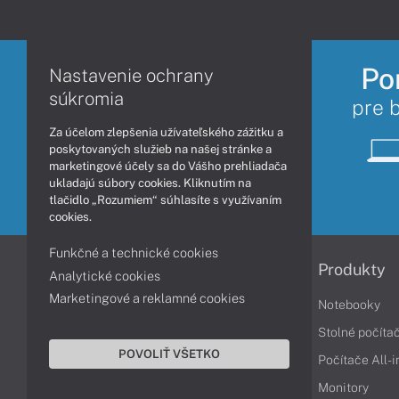
Po
Nastavenie ochrany
súkromia
pre 
Za účelom zlepšenia užívateľského zážitku a
poskytovaných služieb na našej stránke a
marketingové účely sa do Vášho prehliadača
ukladajú súbory cookies. Kliknutím na
tlačidlo „Rozumiem“ súhlasíte s využívaním
cookies.
Funkčné a technické cookies
Informácie
Produkty
Analytické cookies
Marketingové a reklamné cookies
Obchodné podmienky
Notebooky
Reklamačné podmienky
Stolné počíta
POVOLIŤ VŠETKO
Ochrana osobných údajov
Počítače All-
Vrátenie tovaru
Monitory