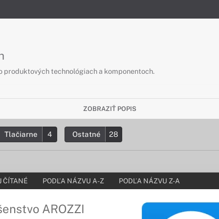
h
 o produktových technológiach a komponentoch.
ZOBRAZIŤ POPIS
Tlačiarne
4
Ostatné
28
 ČÍTANÉ
PODĽA NÁZVU A-Z
PODĽA NÁZVU Z-A
ušenstvo AROZZI