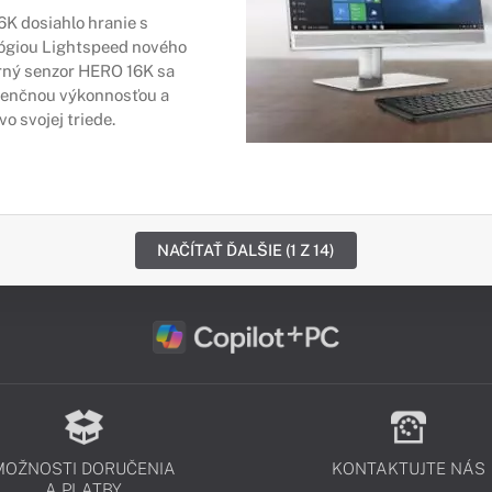
K dosiahlo hranie s
ógiou Lightspeed nového
rný senzor HERO 16K sa
renčnou výkonnosťou a
o svojej triede.
NAČÍTAŤ ĎALŠIE (1 Z 14)
MOŽNOSTI DORUČENIA
KONTAKTUJTE NÁS
A PLATBY