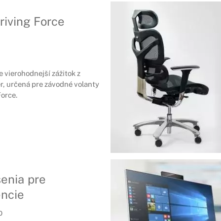
iving Force
 vierohodnejší zážitok z
r, určená pre závodné volanty
orce.
šenia pre
encie
0