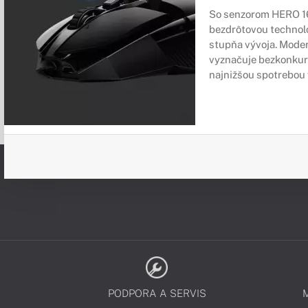
So senzorom HERO 16
bezdrôtovou technol
stupňa vývoja. Mode
vyznačuje bezkonku
najnižšou spotrebou v
PODPORA A SERVIS