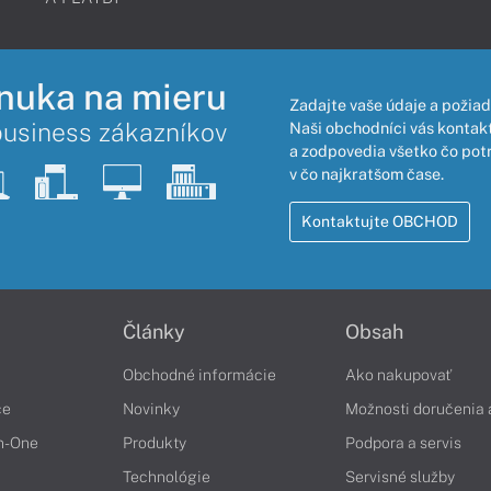
nuka na mieru
Zadajte vaše údaje a požiad
business zákazníkov
Naši obchodníci vás kontakt
a zodpovedia všetko čo pot
v čo najkratšom čase.
Kontaktujte OBCHOD
Články
Obsah
Obchodné informácie
Ako nakupovať
če
Novinky
Možnosti doručenia 
in-One
Produkty
Podpora a servis
Technológie
Servisné služby