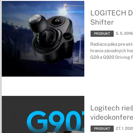
LOGITECH Dr
Shifter
5. 5. 2016
PRODUKT
Radiaca páka pre ešte
hrania závodných hie
G29 a G920 Driving F
Logitech rie
videokonfer
27. 1. 202
PRODUKT