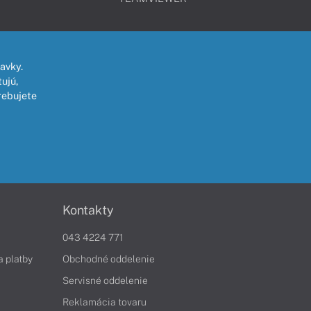
avky.
ujú,
rebujete
Kontakty
043 4224 771
a platby
Obchodné oddelenie
Servisné oddelenie
Reklamácia tovaru