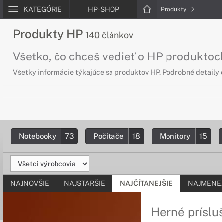
KATEGÓRIE
HP-SHOP
Produkty
Produkty HP
140 článkov
Všetko, čo chceš vedieť o HP produktoc
Všetky informácie týkajúce sa produktov HP. Podrobné detaily
Notebooky
73
Počítače
18
Monitory
15
NAJNOVŠIE
NAJSTARŠIE
NAJČÍTANEJŠIE
NAJMENEJ
Herné prísl