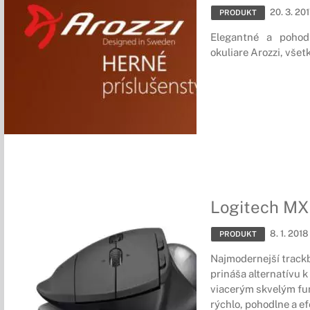
20. 3. 20
PRODUKT
Elegantné a pohodl
okuliare Arozzi, všet
Logitech M
8. 1. 2018
PRODUKT
Najmodernejší trackb
prináša alternatívu
viacerým skvelým fu
rýchlo, pohodlne a ef