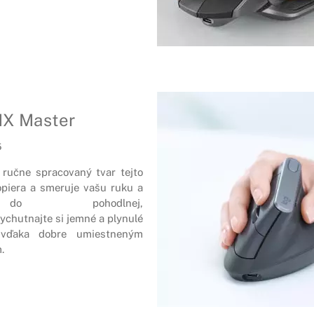
X Master
5
 ručne s
pracovaný tvar tejto
piera a smeruje vašu ruku a
 do pohodlnej
,
ychutnajte si jemné a plynulé
 vďaka dobre umiestneným
.