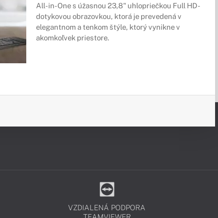
All-in-One s úžasnou 23,8" uhlopriečkou Full HD -
dotykovou obrazovkou, ktorá je prevedená v
elegantnom a tenkom štýle, ktorý vynikne v
akomkoľvek priestore.
VZDIALENÁ PODPORA
TEAMVIEWER