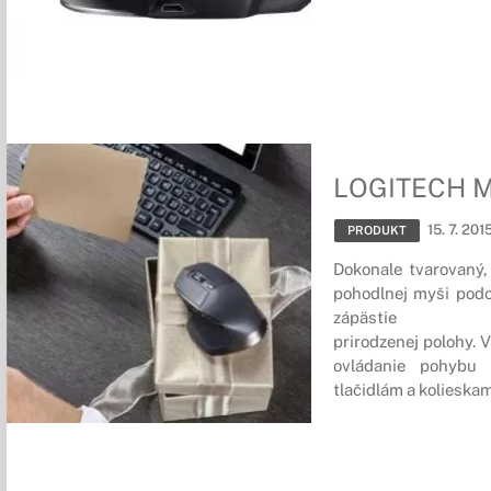
LOGITECH M
15. 7. 201
PRODUKT
Dokonale tvarovaný,
pohodlnej myši podo
zápästie
prirodzenej
polohy.
V
ovládanie pohybu
tlačidlám a kolieskam