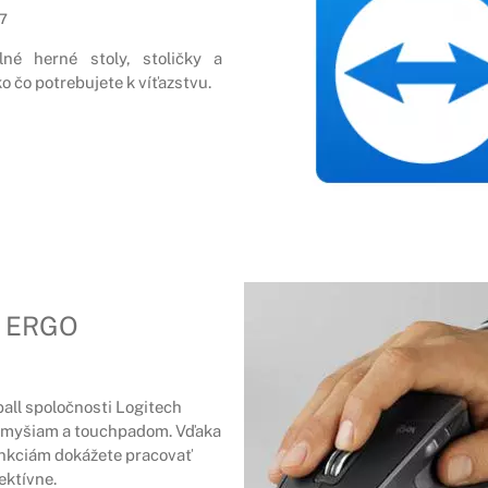
17
né herné stoly, stoličky a
ko čo potrebujete k víťazstvu.
X ERGO
all spoločnosti Logitech
 k myšiam a touchpadom. Vďaka
nkciám dokážete pracovať
ektívne.