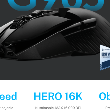
peed
HERO 16K
Ob
ripojenie
1:1 snímanie, MAX 16 000 DPI
Pr