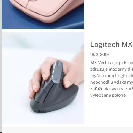
Logitech MX 
19. 2. 2019
MX Vertical je pokro
združuje moderný diz
myšou radu Logitech
nepohodliu
vďaka myš
zaťaženia svalov, zní
vylepšené polohe.