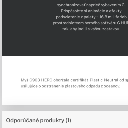
synchronizovať naprieč vybavením G.
Prispôsobte si animácie a efekty
podsvietenie z palety ~ 16,8 mil. farieb
prostredníctvom herného softvéru G HU
tak, aby ladili s vašou zostavou.
Myš G903 HERO obdržala certifikát Plastic Neutral od s
usilujúce o odstránenie plastového odpadu z oceánov.
Odporúčané produkty (1)