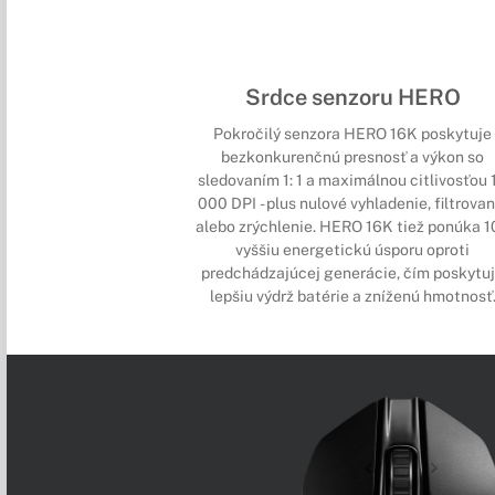
Srdce senzoru HERO
Pokročilý senzora HERO 16K poskytuje
bezkonkurenčnú presnosť a výkon so
sledovaním 1: 1 a maximálnou citlivosťou 
000 DPI - plus nulové vyhladenie, filtrovan
alebo zrýchlenie. HERO 16K tiež ponúka 1
vyššiu energetickú úsporu oproti
predchádzajúcej generácie, čím poskytu
lepšiu výdrž batérie a zníženú hmotnosť