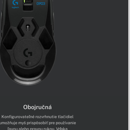
Obojručná
Konfigurovateľné rozvrhnutie tlačidiel
umožňuje myš prispôsobiť pre používanie
ľavou alebo pravou rukou. Vďaka