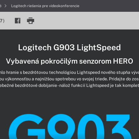
né
Logitech riešenia pre videokonferencie
7
)
Logitech G903 LightSpeed
Vybavená pokročilým senzorom HERO
lo hranie s bezdrôtovou technológiou Lightspeed nového stupňa výv
u výkonnosťou a najnižšou spotrebou vo svojej triede. Pridajte do 
ebežné bezdrôtové dobíjanie - nálož funkcií Lightspeed je tak komple