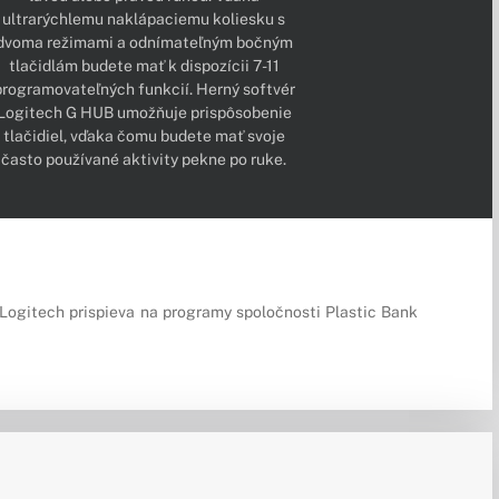
ultrarýchlemu naklápaciemu koliesku s
dvoma režimami a odnímateľným bočným
tlačidlám budete mať k dispozícii 7-11
programovateľných funkcií. Herný softvér
Logitech G HUB umožňuje prispôsobenie
tlačidiel, vďaka čomu budete mať svoje
často používané aktivity pekne po ruke.
Logitech prispieva na programy spoločnosti Plastic Bank