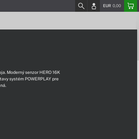
EUR
0,00
oja. Moderný senzor HERO 16K
zostavy systém POWERPLAY pre
tná.