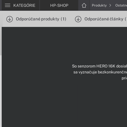
KATEGÓRIE
HP-SHOP
Produkty
Ostat
Odporúčané produkty
(
1
)
Odporúčané články
(
So senzorom HERO 16K dosiah
sa vyznačuje bezkonkurenčno
pri