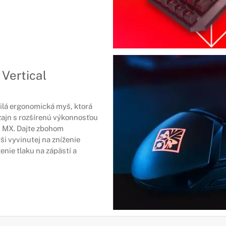
Vertical
čilá ergonomická myš, ktorá
ajn s rozšírenú výkonnosťou
 MX. Dajte zbohom
i vyvinutej na zníženie
ženie tlaku na zápästí a