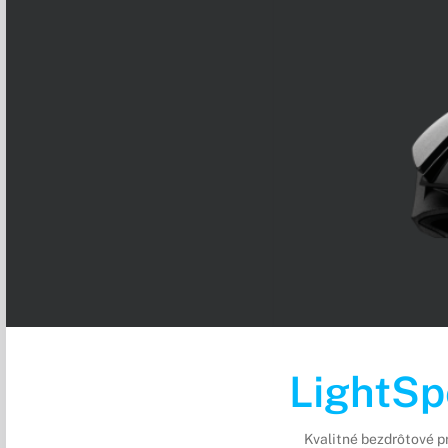
LightS
Kvalitné bezdrôtové p