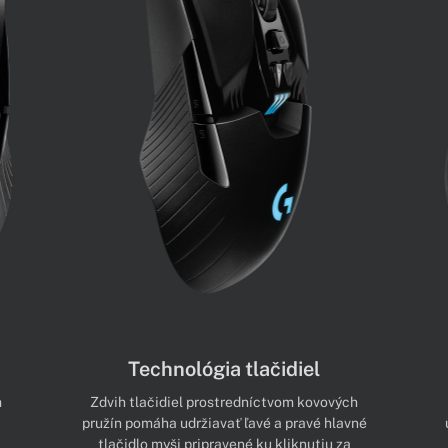
Technológia tlačidiel
m
Zdvih tlačidiel prostredníctvom kovových
pružín pomáha udržiavať ľavé a pravé hlavné
tlačidlo myši pripravené ku kliknutiu za