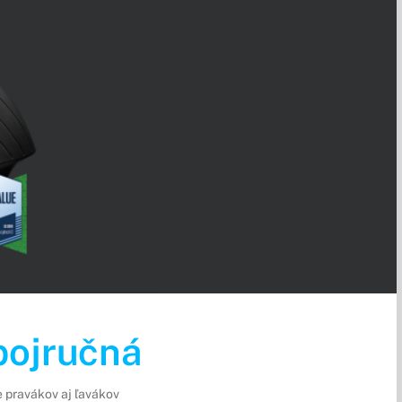
ojručná
e pravákov aj ľavákov