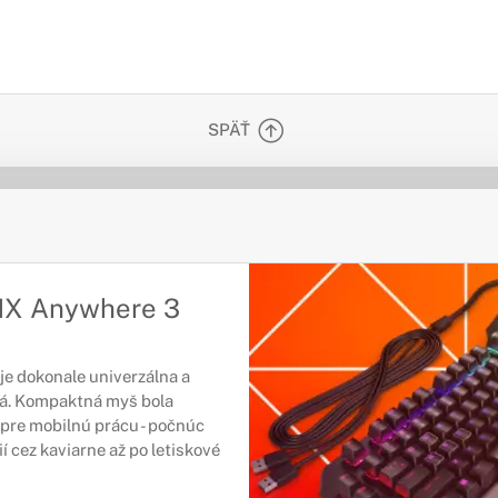
SPÄŤ
X Anywhere 3
e dokonale univerzálna a
á. Kompaktná myš bola
pre mobilnú prácu - počnúc
í cez kaviarne až po letiskové