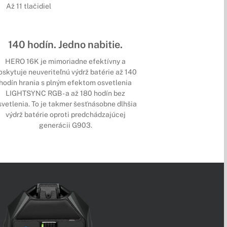
Až 11 tlačidiel
140 hodín. Jedno nabitie.
HERO 16K je mimoriadne efektívny a
oskytuje neuveriteľnú výdrž batérie až 140
hodín hrania s plným efektom osvetlenia
LIGHTSYNC RGB - a až 180 hodín bez
svetlenia. To je takmer šesťnásobne dlhšia
výdrž batérie oproti predchádzajúcej
generácii G903.