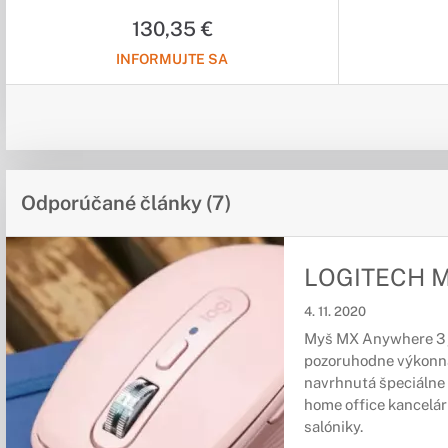
130,35 €
INFORMUJTE SA
Odporúčané články (7)
LOGITECH M
4. 11. 2020
Myš MX Anywhere 3 j
pozoruhodne výkonn
navrhnutá špeciálne 
home office kancelári
salóniky.