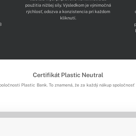
použitia nižšej sily. Výsledkom je výnimočná
rýchlosť, odozva a konzistencia pri každom
kliknutí.
B
Certifikát Plastic Neutral
poločnosti Plastic Bank. To znamená, že za každý nákup spoločnosť 