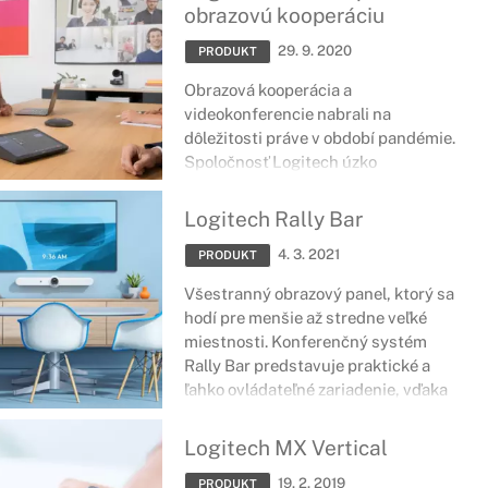
vo svojej triede.
obrazovú kooperáciu
29. 9. 2020
PRODUKT
Obrazová kooperácia a
videokonferencie nabrali na
dôležitosti práve v období pandémie.
Spoločnosť Logitech úzko
spolupracuje s partnermi
poskytujúcimi softvér a hardvér na
Logitech Rally Bar
vytváranie kompatibilných
4. 3. 2021
videokonferenčných riešení, vďaka
PRODUKT
čomu poskytuje výnimočné,
Všestranný obrazový panel, ktorý sa
vzájomne spolupracujúce riešenia,
hodí pre menšie až stredne veľké
ktoré sa ľahko používajú a ľahko
miestnosti. Konferenčný systém
implementujú.
Rally Bar predstavuje praktické a
ľahko ovládateľné zariadenie, vďaka
ktorému môžete viesť dlhé
videokonferencie bez najmenších
Logitech MX Vertical
problémov.
19. 2. 2019
PRODUKT