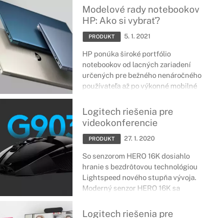
na ňom nachádzajú aplikácie,
Modelové rady notebookov
programy či operačný systém. V
HP: Ako si vybrať?
prípade interných diskov svetového
5. 1. 2021
lídra v oblasti digitálnych úložných
PRODUKT
riešení - Western Digital, môžeme
HP ponúka široké portfólio
jednoducho identifikovať funkcie
notebookov od lacných zariadení
jednotlivých modelových rád podľa
určených pre bežného nenáročného
farby.
používateľa až po výkonné mobilné
pracovné stanice na profesionálne
použitie. Či už hľadáte notebook na
Logitech riešenia pre
prehliadanie internetu, prácu,
videokonferencie
štúdium, štýlový výkonný laptop,
27. 1. 2020
herný stroj alebo skutočne masívny
PRODUKT
výkon, v ponuke notebookov od HP si
So senzorom HERO 16K dosiahlo
určite vyberiete.
hranie s bezdrôtovou technológiou
Lightspeed nového stupňa vývoja.
Moderný senzor HERO 16K sa
vyznačuje bezkonkurenčnou
výkonnosťou a najnižšou spotrebou
Logitech riešenia pre