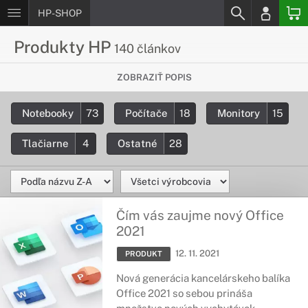
HP-SHOP
Produkty HP
140 článkov
Všetko, čo chceš vedieť o HP
ZOBRAZIŤ POPIS
produktoch
Notebooky
73
Počítače
18
Monitory
15
Všetky informácie týkajúce sa produktov HP. Podrobné
detaily o produktových technológiach a komponentoch.
Tlačiarne
4
Ostatné
28
Čím vás zaujme nový Office
2021
12. 11. 2021
PRODUKT
Nová generácia kancelárskeho balíka
Office 2021 so sebou prináša