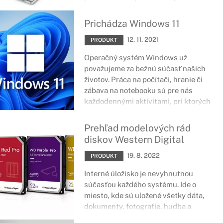
môžu v takomto prípade byť pre vás
len nič nehovoriacou zmesou
Prichádza Windows 11
označení. Či už hľadáte lacný
12. 11. 2021
notebook od HP do domácnosti,
PRODUKT
výkonné zariadenie alebo herný stroj,
Operačný systém Windows už
náš sprievodca vám poradí, na čo sa
považujeme za bežnú súčasť našich
máte zamerať, aby ste si vybrali
životov. Práca na počítači, hranie či
notebook, ktorý bude vyhovovať
zábava na notebooku sú pre nás
vašim potrebám.
každodennými aktivitami, pri ktorých
už jeho použitie berieme automaticky.
Teraz však uzrel svetlo sveta
Prehľad modelových rád
operačný systém Windows 11.
diskov Western Digital
19. 8. 2022
PRODUKT
Interné úložisko je nevyhnutnou
súčasťou každého systému. Ide o
miesto, kde sú uložené všetky dáta,
dokumenty, fotografie, hudba a
mnoho ďalších súborov. Rovnako sa