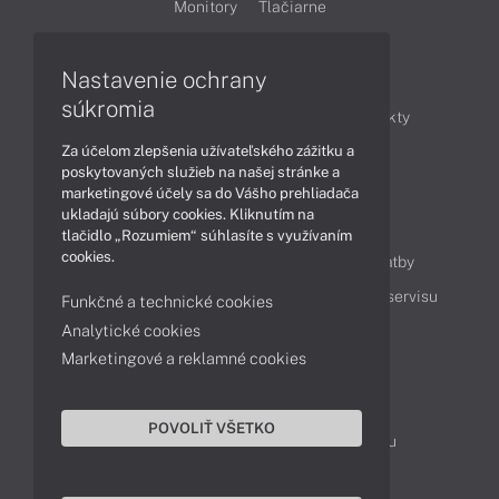
Monitory
Tlačiarne
Nastavenie ochrany
Články
súkromia
Obchodné informácie
Novinky
Produkty
Za účelom zlepšenia užívateľského zážitku a
Technológie
Videá
poskytovaných služieb na našej stránke a
marketingové účely sa do Vášho prehliadača
ukladajú súbory cookies. Kliknutím na
Obsah
tlačidlo „Rozumiem“ súhlasíte s využívaním
cookies.
Ako nakupovať
Možnosti doručenia a platby
Podpora a servis
Servisné služby
Cenník servisu
Funkčné a technické cookies
Analytické cookies
Marketingové a reklamné cookies
Kontakty
043 4224 771
Obchodné oddelenie
POVOLIŤ VŠETKO
Servisné oddelenie
Reklamácia tovaru
TeamViewer (vzdialená podpora)