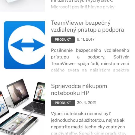
množstvo nových vychytávok.
Microsoft posilnil hlavne prvky
využívané na vzájomnú spoluprácu,
komunikáciu či prácu na spoločných
TeamViewer bezpečný
projektoch. Medzi okamžite viditeľné
vzdialený prístup a podpora
zmeny patria aj nové ikony či vzhľad
9. 11. 2017
niektorých záložiek.
PRODUKT
Posilnenie bezpečného vzdialeného
prístupu a podpory. Softvér
TeamViewer spája ľudí, miesta a veci
celého sveta na najširšom spektre
platforiem a technológií.
Sprievodca nákupom
notebooku HP
20. 4. 2021
PRODUKT
Výber notebooku nemusí byť
jednoduchou záležitosťou, najmä ak
nepatríte medzi technicky zdatných
používateľov. Špecifikácie produktov