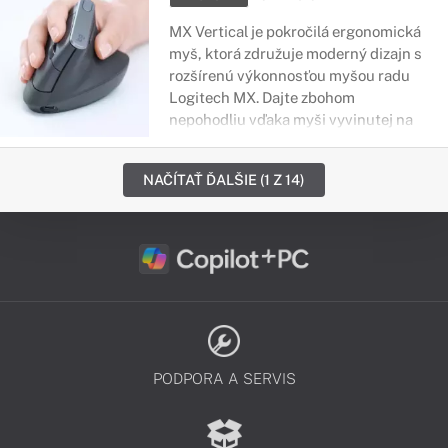
MX Vertical je pokročilá ergonomická
myš, ktorá združuje moderný dizajn s
rozšírenú výkonnosťou myšou radu
Logitech MX. Dajte zbohom
nepohodliu
vďaka myši vyvinutej na
zníženie zaťaženia svalov, zníženie
tlaku na zápästí a vylepšené polohe.
NAČÍTAŤ ĎALŠIE (1 Z 14)
PODPORA A SERVIS