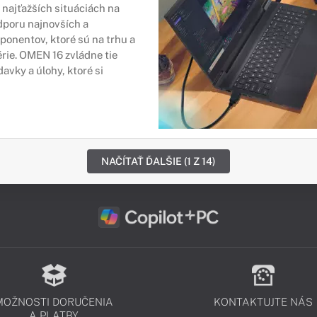
h najťažších situáciách na
dporu najnovších a
onentov, ktoré sú na trhu a
rie. OMEN 16 zvládne tie
avky a úlohy, ktoré si
NAČÍTAŤ ĎALŠIE (1 Z 14)
MOŽNOSTI DORUČENIA
KONTAKTUJTE NÁS
A PLATBY