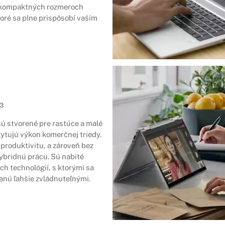
 kompaktných rozmeroch
toré sa plne prispôsobí vaším
23
ú stvorené pre rastúce a malé
ytujú výkon komerčnej triedy.
produktivitu, a zároveň bez
ybridnú prácu. Sú nabité
 technológií, s ktorými sa
tanú ľahšie zvládnuteľnými.