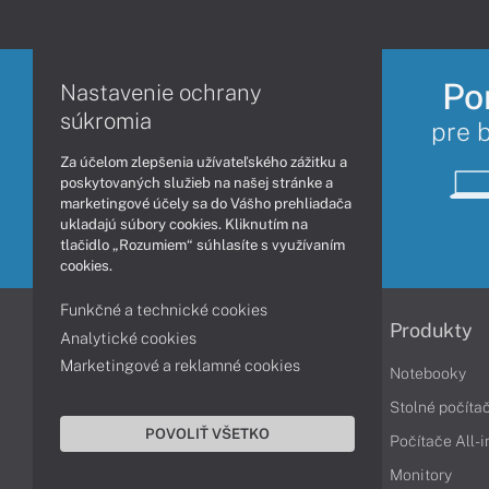
Po
Nastavenie ochrany
súkromia
pre 
Za účelom zlepšenia užívateľského zážitku a
poskytovaných služieb na našej stránke a
marketingové účely sa do Vášho prehliadača
ukladajú súbory cookies. Kliknutím na
tlačidlo „Rozumiem“ súhlasíte s využívaním
cookies.
Funkčné a technické cookies
Informácie
Produkty
Analytické cookies
Marketingové a reklamné cookies
Obchodné podmienky
Notebooky
Reklamačné podmienky
Stolné počíta
POVOLIŤ VŠETKO
Ochrana osobných údajov
Počítače All-
Vrátenie tovaru
Monitory