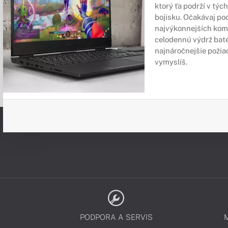
ktorý ťa podrží v týc
bojisku. Očakávaj po
najvýkonnejších komp
celodennú výdrž baté
najnáročnejšie požiad
vymyslíš.
PODPORA A SERVIS