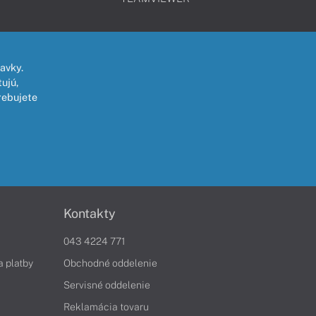
avky.
ujú,
rebujete
Kontakty
043 4224 771
a platby
Obchodné oddelenie
Servisné oddelenie
Reklamácia tovaru