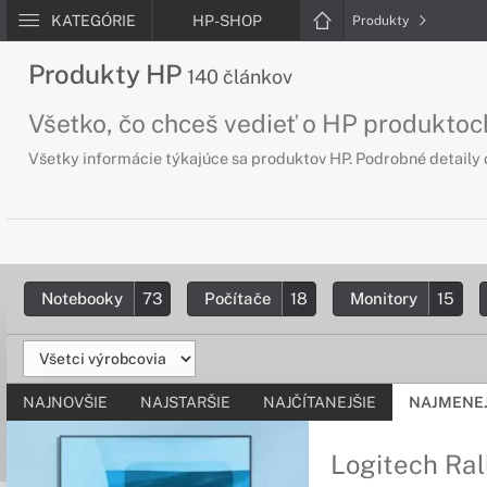
KATEGÓRIE
HP-SHOP
Produkty
Produkty HP
140 článkov
Všetko, čo chceš vedieť o HP produktoc
Všetky informácie týkajúce sa produktov HP. Podrobné detaily
Notebooky
73
Počítače
18
Monitory
15
NAJNOVŠIE
NAJSTARŠIE
NAJČÍTANEJŠIE
NAJMENEJ
Logitech Ral