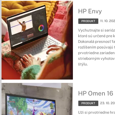
HP Envy
11. 10. 20
PRODUKT
Vychutnajte si serió
ktoré sú určené pre 
Dokonalá presnosť fa
rozlíšením posúvajú
prvotriedne zariade
strieborným vyhotov
štýlu.
HP Omen 16
23. 10. 2
PRODUKT
Uži si prvotriedne h