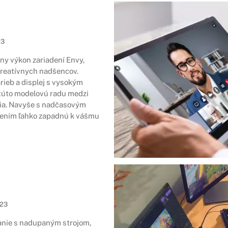
23
zny výkon zariadení Envy,
kreatívnych nadšencov.
rieb a displej s vysokým
 túto modelovú radu medzi
nia. Navyše s nadčasovým
ením ľahko zapadnú k vášmu
023
ranie s nadupaným strojom,