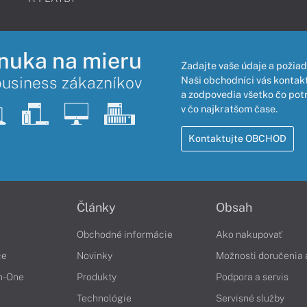
nuka na mieru
Zadajte vaše údaje a požiad
business zákazníkov
Naši obchodníci vás kontakt
a zodpovedia všetko čo pot
v čo najkratšom čase.
Kontaktujte OBCHOD
Články
Obsah
Obchodné informácie
Ako nakupovať
če
Novinky
Možnosti doručenia 
in-One
Produkty
Podpora a servis
Technológie
Servisné služby