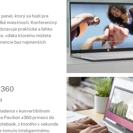
panel, ktorý sa hodí pre
ľké miestnosti. Konferenčný
dstavuje praktické a ľahko
ie, vďaka ktorému môžete
erencie bez najmenších
x360
23
iadenia v konvertibilnom
a Pavilion x360 prinesú do
notebook, z ktorého v sekunde
ka tomuto inteligentnému