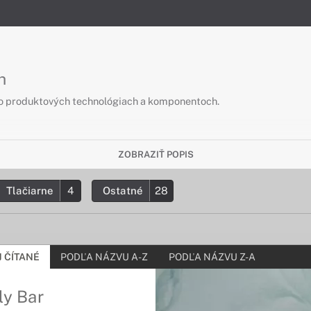
h
 o produktových technológiach a komponentoch.
ZOBRAZIŤ POPIS
Tlačiarne
4
Ostatné
28
 ČÍTANÉ
PODĽA NÁZVU A-Z
PODĽA NÁZVU Z-A
ly Bar