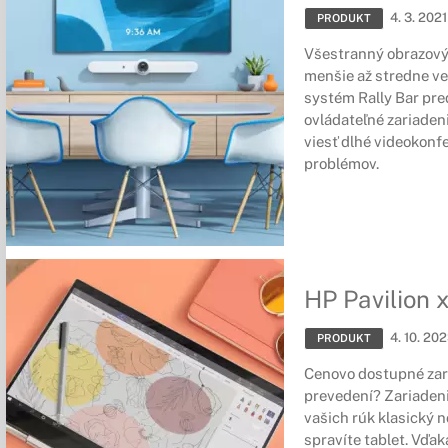
4. 3. 2021
PRODUKT
Všestranný obrazový 
menšie až stredne ve
systém Rally Bar pre
ovládateľné zariaden
viesť dlhé videokonf
problémov.
HP Pavilion 
4. 10. 20
PRODUKT
Cenovo dostupné zar
prevedení? Zariadeni
vašich rúk klasický 
spravíte tablet. Vďa