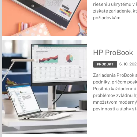
riešeniu ukrytému v
získate zariadenie, k
požiadavkám.
HP ProBook
6. 10. 20
PRODUKT
Zariadenia ProBook s
podniky, pričom posk
Posilnia každodennú 
problémov zvládnu h
množstvom moderných
povinnosti a úlohy s