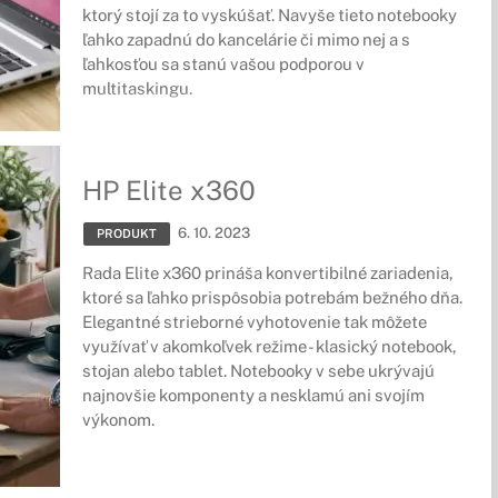
ktorý stojí za to vyskúšať. Navyše tieto notebooky
ľahko zapadnú do kancelárie či mimo nej a s
ľahkosťou sa stanú vašou podporou v
multitaskingu.
HP Elite x360
6. 10. 2023
PRODUKT
Rada Elite x360 prináša konvertibilné zariadenia,
ktoré sa ľahko prispôsobia potrebám bežného dňa.
Elegantné strieborné vyhotovenie tak môžete
využívať v akomkoľvek režime - klasický notebook,
stojan alebo tablet. Notebooky v sebe ukrývajú
najnovšie komponenty a nesklamú ani svojím
výkonom.