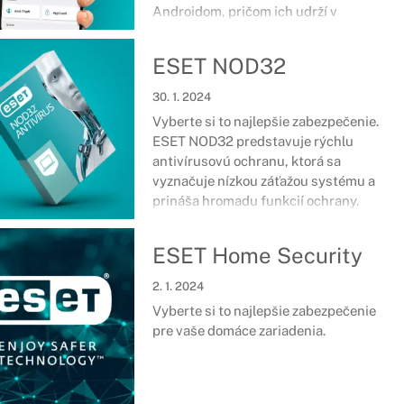
Androidom, pričom ich udrží v
bezpečí, nech ste kdekoľvek. Správa o
bezpečnosti, ochrana platieb, strážca
ESET NOD32
siete a množstvo ďalších nástrojov a
funkcií sa postará o špičkové
30. 1. 2024
zabezpečenie smartfónov či tabletov.
Vyberte si to najlepšie zabezpečenie.
ESET NOD32 predstavuje rýchlu
antivírusovú ochranu, ktorá sa
vyznačuje nízkou záťažou systému a
prináša hromadu funkcií ochrany.
ESET Home Security
2. 1. 2024
Vyberte si to najlepšie zabezpečenie
pre vaše domáce zariadenia.