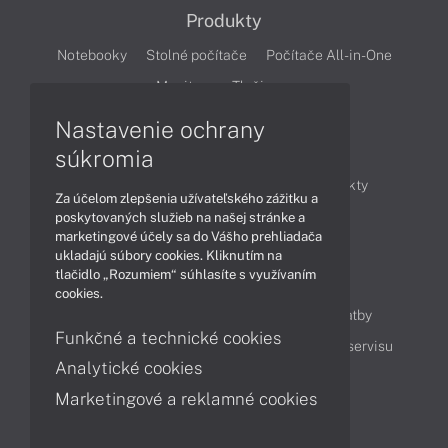
Produkty
Notebooky
Stolné počítače
Počítače All-in-One
Monitory
Tlačiarne
Nastavenie ochrany
Články
súkromia
Obchodné informácie
Novinky
Produkty
Za účelom zlepšenia užívateľského zážitku a
Technológie
Videá
poskytovaných služieb na našej stránke a
marketingové účely sa do Vášho prehliadača
ukladajú súbory cookies. Kliknutím na
tlačidlo „Rozumiem“ súhlasíte s využívaním
Obsah
cookies.
Ako nakupovať
Možnosti doručenia a platby
Funkčné a technické cookies
Podpora a servis
Servisné služby
Cenník servisu
Analytické cookies
Marketingové a reklamné cookies
Kontakty
043 4224 771
Obchodné oddelenie