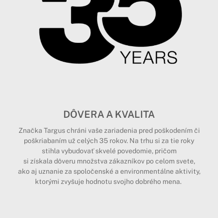
DÔVERA A KVALITA
Značka Targus chráni vaše zariadenia pred poškodením či
poškriabaním už celých 35 rokov. Na trhu si za tie roky
stihla vybudovať skvelé povedomie, pričom
si získala dôveru množstva zákazníkov po celom svete,
ako aj uznanie za spoločenské a environmentálne aktivity,
ktorými zvyšuje hodnotu svojho dobrého mena.