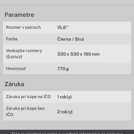
Parametre
Rozmer v palcoch
15,6"
Farba
Čierna / Sivá
Vonkajšie rozmery
330 x 530 x 190 mm
(ŠxHxV)
Hmotnosť
770 g
Záruka
Záruka pri kúpe na IČO
1 rok(y)
Záruka pri kúpe bez
2 rok(y)
IČO