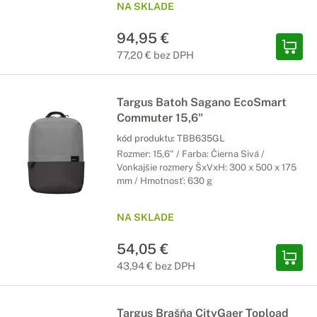
NA SKLADE
94,95 €
77,20 € bez DPH
Targus Batoh Sagano EcoSmart
Commuter 15,6"
kód produktu:
TBB635GL
Rozmer: 15,6" / Farba: Čierna Sivá /
Vonkajšie rozmery ŠxVxH: 300 x 500 x 175
mm / Hmotnosť: 630 g
NA SKLADE
54,05 €
43,94 € bez DPH
Targus Brašňa CityGaer Topload