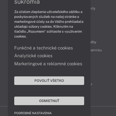
súkromia
Obchodné informácie
Novinky
Produkty
Za účelom zlepšenia užívateľského zážitku a
Technológie
Videá
poskytovaných služieb na našej stránke a
marketingové účely sa do Vášho prehliadača
ukladajú súbory cookies. Kliknutím na
tlačidlo „Rozumiem“ súhlasíte s využívaním
Obsah
cookies.
Ako nakupovať
Možnosti doručenia a platby
Funkčné a technické cookies
Podpora a servis
Servisné služby
Cenník servisu
Analytické cookies
Marketingové a reklamné cookies
Kontakty
043 4224 771
Obchodné oddelenie
POVOLIŤ VŠETKO
Servisné oddelenie
Reklamácia tovaru
TeamViewer (vzdialená podpora)
ODMIETNUŤ
PODROBNÉ NASTAVENIA