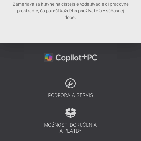
Zameriava sa hlavne na čistejšie vzdelávacie či pracovné
prostredie, čo poteší každého používateľa v súčasnej
dobe.
PODPORA A SERVIS
MOŽNOSTI DORUČENIA
A PLATBY