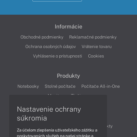
Informácie
Obchodné podmienky
Reklamačné podmienky
Ochrana osobných údajov
Vrátenie tovaru
Vyhlásenie o prístupnosti
Cookies
Produkty
Notebooky
Stolné počítače
Počítače All-in-One
Monitory
Tlačiarne
Nastavenie ochrany
Články
súkromia
Obchodné informácie
Novinky
Produkty
Za účelom zlepšenia užívateľského zážitku a
Technológie
Videá
poskytovaných služieb na našej stránke a