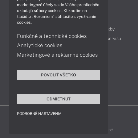
marketingové účely sa do Vášho prehliadača
ukladajú súbory cookies. Kliknutím na
tlačidlo „Rozumiem“ súhlasíte s využívaním
Obsah
cookies.
Ako nakupovať
Možnosti doručenia a platby
Funkčné a technické cookies
Podpora a servis
Servisné služby
Cenník servisu
Analytické cookies
Marketingové a reklamné cookies
Kontakty
043 4224 771
Obchodné oddelenie
POVOLIŤ VŠETKO
Servisné oddelenie
Reklamácia tovaru
TeamViewer (vzdialená podpora)
ODMIETNUŤ
PODROBNÉ NASTAVENIA
HP-SHOP © 2012 - 2026 Všetky práva vyhradené