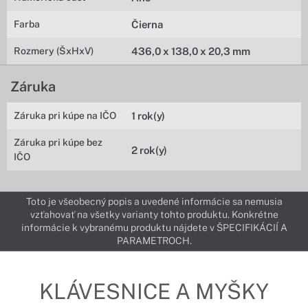
Farba
Čierna
Rozmery (ŠxHxV)
436,0 x 138,0 x 20,3 mm
Záruka
Záruka pri kúpe na IČO
1 rok(y)
Záruka pri kúpe bez
2 rok(y)
IČO
Toto je všeobecný popis a uvedené informácie sa nemusia
vzťahovať na všetky varianty tohto produktu. Konkrétne
informácie k vybranému produktu nájdete v ŠPECIFIKÁCIÍ A
PARAMETROCH.
KLÁVESNICE A MYŠKY