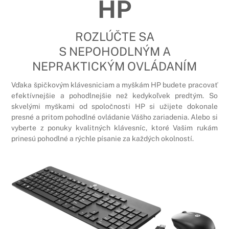
HP
ROZLÚČTE SA
S NEPOHODLNÝM A
NEPRAKTICKÝM OVLÁDANÍM
Vďaka špičkovým klávesniciam a myškám HP budete pracovať
efektívnejšie a pohodlnejšie než kedykoľvek predtým. So
skvelými myškami od spoločnosti HP si užijete dokonale
presné a pritom pohodlné ovládanie Vášho zariadenia. Alebo si
vyberte z ponuky kvalitných klávesníc, ktoré Vašim rukám
prinesú pohodlné a rýchle písanie za každých okolností.